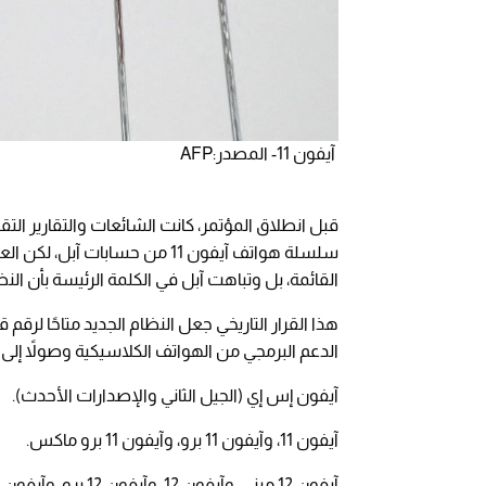
آيفون 11- المصدر:AFP
قبل انطلاق المؤتمر، كانت الشائعات والتقارير الت
سلسلة هواتف آيفون 11 من حسابا
القائمة، بل وتباهت آبل في الكلمة الرئيسة بأن الن
الدعم البرمجي من الهواتف الكلاسيكية وصولاً إلى 
آيفون إس إي (الجيل الثاني والإصدارات الأحدث).
آيفون 11، وآيفون 11 برو، وآيفون 11 برو ماكس.
آيفون 12 ميني، وآيفون 12، وآيفون 12 برو، وآيفون 12 برو ماكس.