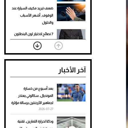
ضعف تبريد مكيف السيارة عند
الوقوف.. أشهر الأسباب
والحلول
7 نصائح لاختيار لون البنطلون
المناسب للقميص الأسود
نرى المستقبل من خلال
تصميماتنا.. كيف حجزت 1886
آخر الأخبار
مكانها في عالم الأزياء؟
أغلى 10 عطور في العالم للرجال
تمنحك فخامة استثنائية
بعد أسبوع من خسارة
المونديال.. سكالوني يعتذر
Aston Martin Valiant: على
لجماهير الأرجنتين برسالة مؤثرة
هوى الأبطال
2026-07-27
أفضل تدريج للشعر الطويل
وداعًا لحرارة التمارين.. تقنية
لإطلالة جريئة وعصرية