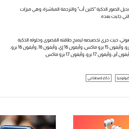
يل الصور الذكية "كلين أب" والترجمة المباشرة، وهي ميزات
وتي، حيث جرى تخصيصه ليمنح طاقته القصوى وحلوله الذكية
حصريًا لنخبة من الهواتف الحديثة؛ وهي: آيفون 15 برو، وآيفون 15 برو ماكس، وآيفون 16 إي، وآيفون 16، وآيفون 16 برو،
كنولوجيا
ذكاء اصطناعي