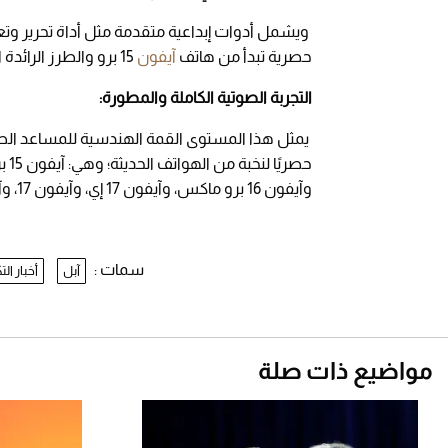
ويشمل أدوات إبداعية متقدمة مثل أداة تحرير وتعد
حصرية تبدأ من هاتف
آيفون
15 برو والطرز الرائدة التي جاءت بعده.
التجربة الصوتية الكاملة والمطورة:
يمثل هذا المستوى القمة الهندسية للمساعد الص
وآيفون 16 برو ماكس، وآيفون 17 إي، وآيفون 17، وآيفون آير، وآيفون 17 برو، وآيفون 17 برو ماكس.
سمات :
آبل
أخبار الت
مواضيع ذات صلة