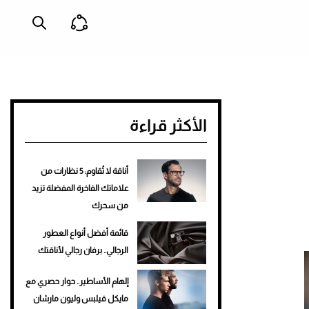
الأكثر قراءة
أناقة لا تُقاوم: 5 نظارات من
علاماتك الفاخرة المفضلة تزيد
من سحرك
قائمة أفضل أنواع العطور
الرجالي.. برفان رجالي لأناقتك
إلهام الأساطير.. حوار حصري مع
مايكل فيلبس وليون مارشان