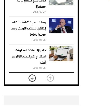
جديدة تمنح الجسم تبريدًا
مستمرًا
أحذية Mary Jane: ترف وأناقة
2026-07-27
للرجال
رسالة مسربة تكشف ما قاله
إنفانتينو لمنتخب الأرجنتين بعد
مونديال 2026
2026-07-26
«الجوازات» تكشف طريقة
استخراج رقم الحدود للزائر عبر
أبشر
2026-07-26
بعد 7 أشهر من تعرضه لحادث
مروع.. جوشوا يفوز على برينغا
بـ"الضربة القاضية" (فيديو)
2026-07-26
موعد صرف حساب المواطن