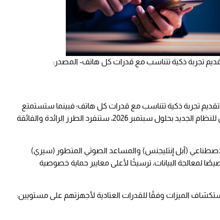
 تقديم تجربة ذكية تتناسب مع قدرات كل هاتف- المصدر:
ى تقديم تجربة ذكية تتناسب مع قدرات كل هاتف؛ فبينما ستستمتع
الهواتف المدعومة بالأمان والاستقرار المعهودين للنظام الجديد بحلول سبتمبر 2026، ستنفرد الطرز الرائدة والفائقة
اصطناعي (آبل إنتليجنس) والمساعد الصوتي المتطور (سيري)
ًا لمعالجة البيانات، ترسيخًا لأعلى معايير حماية خصوصية
ستكشاف الميزات وفقًا للقدرات العتادية لأجهزتهم على مستويين: