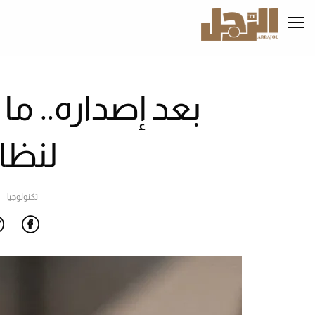
تجاوز
إلى
المحتوى
الرئيسي
بعد إصداره.. ما
لنظام  27
تكنولوجيا