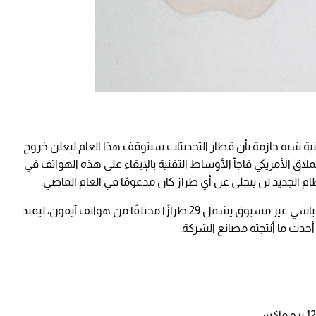
قنية شبه جازمة بأن قطار التحديثات سيتوقف هذا العام ليعلن خروج
ت آبل، لكن العملاق الأمريكي فاجأ الأوساط التقنية بالإبقاء على هذه الهواتف في
ظام الجديد لن يتخلى عن أي طراز كان مدعومًا في العام الماضي.
هذا القرار التاريخي جعل النظام الجديد متاحًا لرقم قياسي غير مسبوق يشمل 29 طرازًا مختلفًا من هواتف آيفون، ليمتد
أحدث ما أنتجته مصانع الشركة: