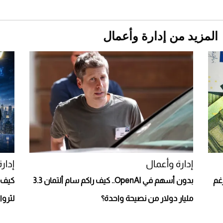
المزيد من إدارة وأعمال
Aston Martin Valiant: على هوى الأبطال
إدارة وأعمال
إدار
 دولار رغم
بدون أسهم في OpenAI.. كيف راكم سام ألتمان 3.3
مليار دولار من نصيحة واحدة؟
لثرو