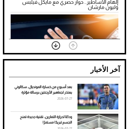
إلهام الأساطير.. حوار حصري مع مايكل فيلبس
وليون مارشان
آخر الأخبار
بعد أسبوع من خسارة المونديال.. سكالوني
ضعف تبريد مكيف السيارة عند الوقوف.. أشهر
يعتذر لجماهير الأرجنتين برسالة مؤثرة
الأسباب والحلول
2026-07-27
وداعًا لحرارة التمارين.. تقنية جديدة تمنح
الجسم تبريدًا مستمرًا
2026-07-27