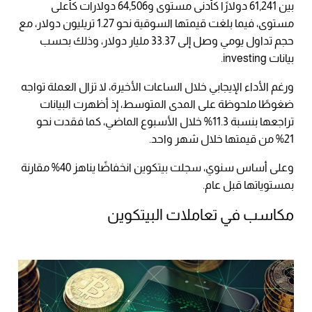
بين 61,241 دولارًا كأدنى مستوى و64,506 دولارات كأعلى
مستوى، فيما بلغت قيمتها السوقية نحو 1.27 تريليون دولار، مع
حجم تداول يومي وصل إلى 33.37 مليار دولار، وذلك بحسب
بيانات investing.
ورغم الأداء الإيجابي خلال الساعات الأخيرة، لا تزال العملة تواجه
ضغوطًا ملحوظة على المدى المتوسط، إذ أظهرت البيانات
تراجعها بنسبة 11.3% خلال الأسبوع الماضي، كما فقدت نحو
21% من قيمتها خلال شهر واحد.
وعلى أساس سنوي، سجلت بيتكوين انخفاضًا يناهز 40% مقارنة
بمستوياتها قبل عام.
مكاسب في تعاملات البيتكوين