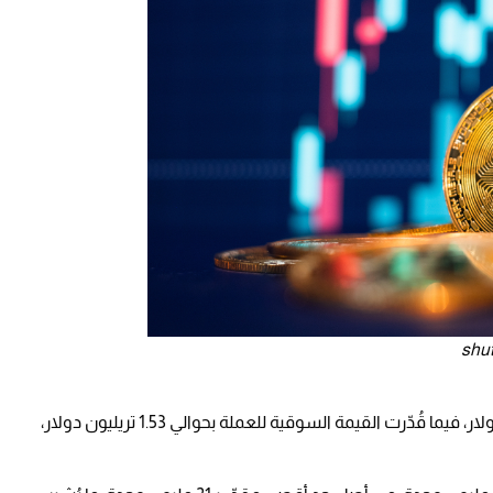
وبلغ حجم التداول خلال 24 ساعة نحو 37.55 مليار دولار، فيما قُدّرت القيمة السوقية للعملة بحوالي 1.53 تريليون دولار،