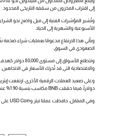
إلى اقتراب المخزون من سقفه التاريخي المحدود.
وتُشير المؤشرات الفنية إلى ميل واضح نحو الشراء 
الأسبوعية والشهرية إلى الحياد.
ويأتي هذا الارتفاع مدعومًا بعمليات شراء ضخمة 
الصعودي في السوق.
وتتطلع الأسواق إل
والاقتصادية التي قد تُحرك الأسعار في الاتجاهين.
دولاراً، فيما حققت BNB مكاسب بنسبة 1.90% عند مستوى 638 دولارًا
وفي المقابل، حافظت عملتا تيثر وUSD Coin على ارتباطهما بالدولار، مع تغيّر شبه معدوم لا يتجاوز 0.01%.