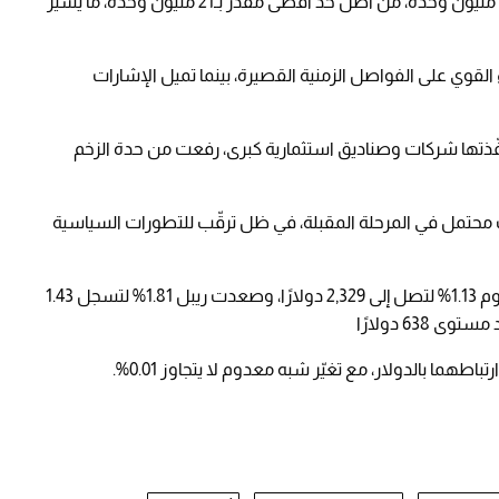
ويبلغ المعروض المتداول من البيتكوين نحو 20.02 مليون وحدة، من أصل حد أقصى مقدّر بـ21 مليون وحدة، ما يُشير
القوي على الفواصل الزمنية القصيرة، بينما تميل الإشارات
نفّذتها شركات وصناديق استثمارية كبرى، رفعت من حدة الزخم
ى مستوى 80,000 دولار كهدف محتمل في المرحلة المقبلة، في ظل ترقّب للتطورات السياسية
وعلى صعيد العملات الرقمية الأخرى، ارتفعت إيثريوم 1.13% لتصل إلى 2,329 دولارًا، وصعدت ريبل 1.81% لتسجل 1.43