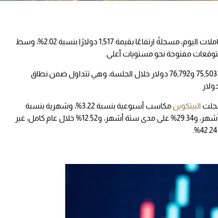
حاجز 76,500 دولار خلال تعاملات اليوم، مسجلةً ارتفاعًا بقيمة 1,517 دولارًا بنسبة 2.02%، وسط
توقعات مفتوحة نحو مستويات أعلى.
ووفقًا لبيانات موقع investing، راوحت العملة بين 75,503 و76,792 دولار خلال الجلسة، وهي تتداول ضمن نطاق
سجلت
البيتكوين
مكاسب أسبوعية بنسبة 3.22%، وشهرية بنسبة
11.14%، في حين تراجعت بنسبة 14.40% خلال ثلاثة أشهر، و29.34% على مدى ستة أشهر، و12.52% خلال عام كامل، غير