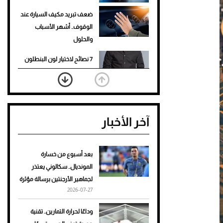
ضعف تبريد مكيف السيارة عند
الوقوف.. أشهر الأسباب
والحلول
7 نصائح لاختيار لون البنطلون
المناسب للقميص الأسود
نرى المستقبل من خلال
تصميماتنا.. كيف حجزت 1886
آخر الأخبار
مكانها في عالم الأزياء؟
أغلى 10 عطور في العالم للرجال
تمنحك فخامة استثنائية
بعد أسبوع من خسارة
المونديال.. سكالوني يعتذر
Aston Martin Valiant: على
لجماهير الأرجنتين برسالة مؤثرة
هوى الأبطال
2026-07-27
أفضل تدريج للشعر الطويل
وداعًا لحرارة التمارين.. تقنية
لإطلالة جريئة وعصرية