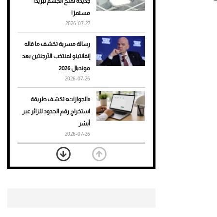
جديدة تمنح الجسم تبريدًا
مستمرًا
أحذية Mary Jane: ترف وأناقة
2026-07-27
للرجال
رسالة مسربة تكشف ما قاله
إنفانتينو لمنتخب الأرجنتين بعد
مونديال 2026
2026-07-26
«الجوازات» تكشف طريقة
استخراج رقم الحدود للزائر عبر
أبشر
2026-07-26
بعد 7 أشهر من تعرضه لحادث
مروع.. جوشوا يفوز على برينغا
بـ"الضربة القاضية" (فيديو)
2026-07-26
موعد صرف حساب المواطن