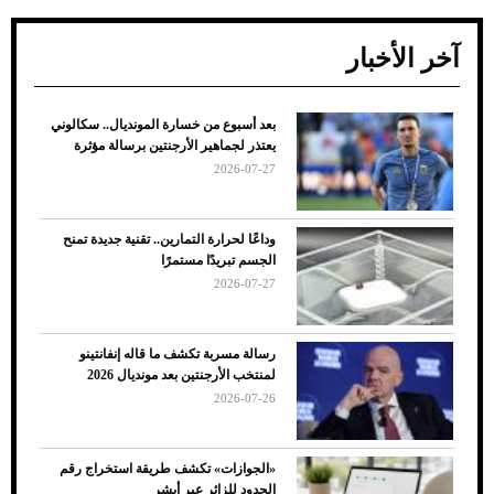
آخر الأخبار
بعد أسبوع من خسارة المونديال.. سكالوني
ضعف تبريد مكيف السيارة عند الوقوف.. أشهر
يعتذر لجماهير الأرجنتين برسالة مؤثرة
الأسباب والحلول
2026-07-27
وداعًا لحرارة التمارين.. تقنية جديدة تمنح
الجسم تبريدًا مستمرًا
2026-07-27
رسالة مسربة تكشف ما قاله إنفانتينو
لمنتخب الأرجنتين بعد مونديال 2026
2026-07-26
7 نصائح لاختيار لون البنطلون المناسب للقميص
«الجوازات» تكشف طريقة استخراج رقم
الأسود
الحدود للزائر عبر أبشر