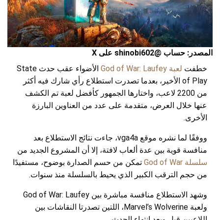
المصدر: حساب @shinobi602 على X
خطفت
لعبة God of War: Laufey
الأضواء عقب حدث State
of Play الأخير، بعدما تصدرت استطلاع رأي شارك فيه أكثر
من 2200 لاعب، واختارها الجمهور كأفضل لعبة تم الكشف
عنها خلال العرض، متقدمة على عدد من العناوين البارزة
الأخرى.
ووفقًا لما نشره موقع vga4a، جاءت نتائج الاستطلاع بعد
منافسة قوية بين عدة ألعاب لافتة، إلا أن المشروع الجديد من
سلسلة God of War
تمكن من حسم الصدارة بوضوح، مستفيدًا
من حجم الترقب الكبير الذي يحيط بالسلسلة منذ سنوات.
وشهد الاستطلاع منافسة مباشرة بين God of War: Laufey
ولعبة Marvel’s Wolverine، اللتين تصدرتا النقاشات بين
اللاعبين قبل وبعد انتهاء الحدث.