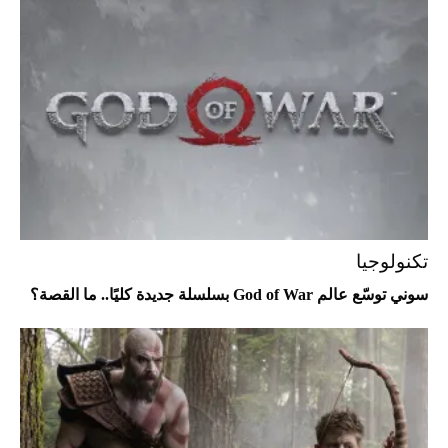
"بوجاتي ميسترال" الاستثنائية للبيع في
مزاد مونتيري
2026-07-23
أغلى 10 عطور في العالم للرجال تمنحك فخامة
استثنائية
تكنولوجيا
سوني توسّع عالم God of War بسلسلة جديدة كليًا.. ما القصة؟
Aston Martin Valiant: على هوى الأبطال