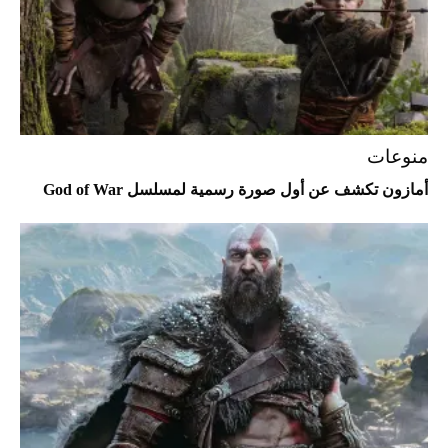
منوعات
أمازون تكشف عن أول صورة رسمية لمسلسل God of War
أفضل تدريج للشعر الطويل لإطلالة جريئة وعصرية