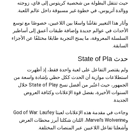
حيث تنتقل البطولة من شخصية كريتوس إلى فاي، زوجته
ووالدة أتريوس، في خطوة غير مسبوقة داخل عالم اللعبة.
وأثار هذا التغيير نقاشًا واسعًا بين اللاعبين، خصوصًا مع توسع
الأحداث في عوالم جديدة وإضافة طبقات أعمق إلى أساطير
السلسلة المعروفة، ما يمنح التجربة طابعًا مختلفًا عن الأجزاء
السابقة.
حدث State of Pla
ولم يقتصر التفاعل على لعبة واحدة فقط، إذ أظهرت
استطلاعات موازية أن الحدث ككل حظي بإشادة واسعة من
الجمهور، حيث اعتُبر من أفضل نسخ State of Play خلال
السنوات الأخيرة، بفضل قوة الإعلانات وكثافة العروض
الجديدة.
وجاءت في مقدمة هذه الإعلانات لعبتا God of War: Laufey
وMarvel’s Wolverine، اللتان شكلتا أبرز محطات العرض
وأشعلتا تفاعل اللاعبين عبر المنصات المختلفة.