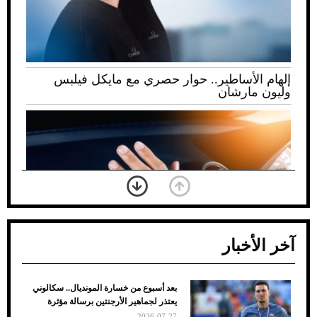
إلهام الأساطير.. حوار حصري مع مايكل فيلبس
وليون مارشان
آخر الأخبار
بعد أسبوع من خسارة المونديال.. سكالوني
ضعف تبريد مكيف السيارة عند الوقوف.. أشهر
يعتذر لجماهير الأرجنتين برسالة مؤثرة
الأسباب والحلول
2026-07-27