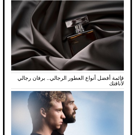
قائمة أفضل أنواع العطور الرجالي.. برفان رجالي
لأناقتك