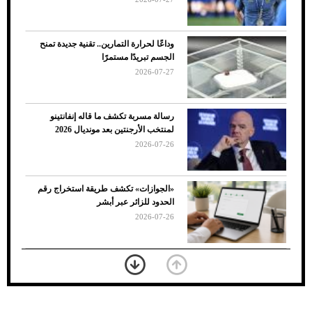
وداعًا لحرارة التمارين.. تقنية جديدة تمنح
الجسم تبريدًا مستمرًا
2026-07-27
رسالة مسربة تكشف ما قاله إنفانتينو
لمنتخب الأرجنتين بعد مونديال 2026
2026-07-26
7 نصائح لاختيار لون البنطلون المناسب للقميص
«الجوازات» تكشف طريقة استخراج رقم
الأسود
الحدود للزائر عبر أبشر
2026-07-26
بعد 7 أشهر من تعرضه لحادث مروع.. جوشوا
يفوز على برينغا بـ"الضربة القاضية" (فيديو)
2026-07-26