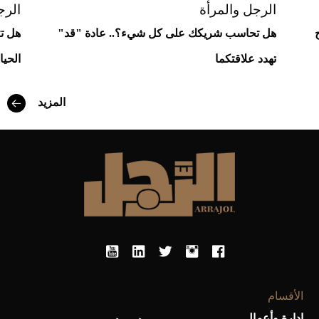
الرجل والمرأة
الرج
هل تحاسب شريكك على كل شيء؟.. عادة "قد"
هل ت
تهدد علاقتكما
الحيا
أفضل تدريج للشعر الطويل لإطلالة جريئة وعصرية
المزيد
أحذية Mary Jane: ترف وأناقة للرجال
الأقسام
إدارة وأعمال