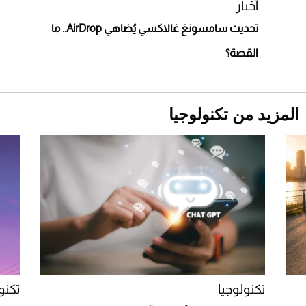
أخبار
تحديث سامسونغ غالاكسي يُضاهي AirDrop.. ما
القصة؟
المزيد من تكنولوجيا
Aston Martin Valiant: على هوى الأبطال
تكنولوجيا
تكنو