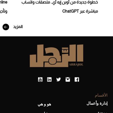
خطوة جديدة من أوبن إيه آي.. ملصقات واتساب
مباشرة عبر ChatGPT
وتأجي
أفضل تدريج للشعر الطويل لإطلالة جريئة وعصرية
المزيد
أحذية Mary Jane: ترف وأناقة للرجال
الأقسام
إدارة وأعمال
هو و هي
موضة