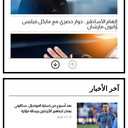
إلهام الأساطير.. حوار حصري مع مايكل فيلبس
وليون مارشان
آخر الأخبار
بعد أسبوع من خسارة المونديال.. سكالوني
ضعف تبريد مكيف السيارة عند الوقوف.. أشهر
يعتذر لجماهير الأرجنتين برسالة مؤثرة
الأسباب والحلول
2026-07-27