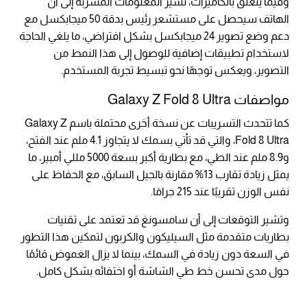
وفيما يتعلق بالكاميرات، تشير المعلومات المسربة إلى أن
الهاتف سيحصل على مستشعر رئيس بدقة 50 ميجابكسل مع
دعم وضع تصوير 24 ميجابكسل بشكل افتراضي، ما يلغي الحاجة
لاستخدام تطبيقات إضافية للوصول إلى هذا النمط من
التصوير، ويعكس توجهًا نحو تبسيط تجربة المستخدم.
مواصفات Galaxy Z Fold 8 Ultra
كما تتحدث التسريبات عن نسخة أخرى محتملة باسم Galaxy Z
Fold 8 Ultra، والتي قد تأتي بسمك لا يتجاوز 4.1 ملم عند الفتح،
و8.9 ملم عند الطي، مع بطارية أكبر بسعة 5000 مللي أمبير، ما
يمثل زيادة تقارب 13% مقارنة بالجيل السابق، مع الحفاظ على
نفس الوزن تقريبًا عند 215 جرامَا.
وتشير التوقعات إلى أن سامسونغ قد تعتمد على تقنيات
بطاريات متقدمة مثل السيليكون والكربون لتمكين هذا التطور
في السعة دون زيادة في السمك، بينما لا يزال الغموض قائمًا
حول مدى تحسن خط طي الشاشة أو اختفائه بشكل كامل.