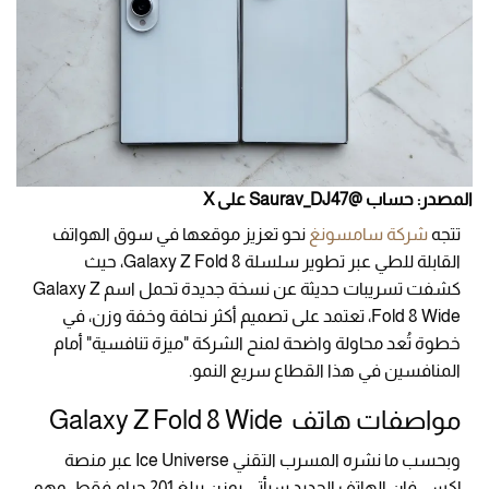
المصدر: حساب @Saurav_DJ47 على X
تتجه
شركة سامسونغ
نحو تعزيز موقعها في سوق الهواتف
القابلة للطي عبر تطوير سلسلة Galaxy Z Fold 8، حيث
كشفت تسريبات حديثة عن نسخة جديدة تحمل اسم Galaxy Z
Fold 8 Wide، تعتمد على تصميم أكثر نحافة وخفة وزن، في
خطوة تُعد محاولة واضحة لمنح الشركة "ميزة تنافسية" أمام
المنافسين في هذا القطاع سريع النمو.
مواصفات هاتف Galaxy Z Fold 8 Wide
وبحسب ما نشره المسرب التقني Ice Universe عبر منصة
إكس، فإن الهاتف الجديد سيأتي بوزن يبلغ 201 جرام فقط، وهو