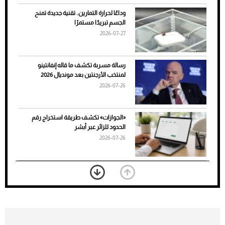
وداعًا لحرارة التمارين.. تقنية جديدة تمنح
الجسم تبريدًا مستمرًا
2026-07-27
رسالة مسربة تكشف ما قاله إنفانتينو
لمنتخب الأرجنتين بعد مونديال 2026
2026-07-26
7 نصائح لاختيار لون البنطلون المناسب للقميص
«الجوازات» تكشف طريقة استخراج رقم
الأسود
الحدود للزائر عبر أبشر
2026-07-26
بعد 7 أشهر من تعرضه لحادث مروع.. جوشوا
يفوز على برينغا بـ"الضربة القاضية" (فيديو)
2026-07-26
موعد صرف حساب المواطن لشهر