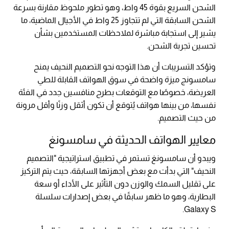
الشحن السريع بقوة 45 واط، وهو تطور ملحوظ مقارنة بسرعة
الشحن السابقة التي لم تتجاوز 25 واط في الأجيال الماضية، ما
يشير إلى استجابة مباشرة لملاحظات المستخدمين بشأن
تحسين تجربة الشحن.
وتؤكد التسريبات أن هذا التوجه نحو التصميم النحيف يمنح
سامسونج ميزة واضحة في سوق الهواتف القابلة للطي
العريضة، خصوصًا مع التوقعات بطرح منافسين جدد في الفئة
نفسها، من بينها هواتف يُتوقع أن تكون أثقل وزنًا وأقل مرونة
من حيث التصميم.
معايير الهواتف الحديثة في سامسونغ
ويبدو أن سامسونغ تستمر في تطبيق استراتيجية "التصميم
النحيف" التي بدأت مع بعض أجهزتها السابقة، حيث يتم التركيز
على تقليل السمك والوزن دون التأثير على الأداء أو سعة
البطارية، وهو ما ظهر سابقًا في بعض إصدارات سلسلة
Galaxy S.