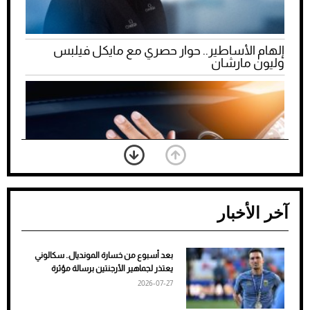
إلهام الأساطير.. حوار حصري مع مايكل فيلبس
وليون مارشان
آخر الأخبار
بعد أسبوع من خسارة المونديال.. سكالوني
ضعف تبريد مكيف السيارة عند الوقوف.. أشهر
يعتذر لجماهير الأرجنتين برسالة مؤثرة
الأسباب والحلول
2026-07-27