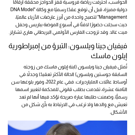
الحواسب، احترفت رياضة فروسية قفز الحواجز محققةً أرقامًا
دولية مميزة، قبل أن توقع عقدًا رسميًا مع وكالة "DNA Model
Management" لتصبح واحدة من أبرز عارضات الأزياء عالميًا،
حيث سجلت حضورًا لافتًا في أسبوع الموضة بباريس وحفل
ميت غالا. وقد تزوجت الفارس الأولمبي البريطاني هاري تشارلز.
فيفيان جينا ويلسون: التبرؤ من إمبراطورية
إيلون ماسك
تُمثل فيفيان جينا ويلسون (ابنة إيلون ماسك من زوجته
السابقة جوستين ويلسون) الحالة الأكثر تعقيدًا وجدلاً في
أوساط عائلات المليارديرات. ففي عام 2022، وفور بلوغها سن
الثامنة عشرة، تقدمت بطلب قانوني للمحكمة لتغيير اسمها
رسميًّا، وضمنت طلبها عبارة صريحة تؤكد فيها أنها لم تعد
تعيش مع والدها ولا ترغب في الارتباط به بأي شكل من
الأشكال.