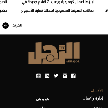
أبرزها أعمال كوميدية ورعب.. 7 أفلام جديدة في
الصو
صالات السينما السعودية لعطلة نهاية الأسبوع
صادق
أفضل تدريج للشعر الطويل لإطلالة جريئة وعصرية
المزيد
أحذية Mary Jane: ترف وأناقة للرجال
الأقسام
إدارة وأعمال
هو و هي
موضة