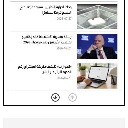
وداعًا لحرارة التمارين.. تقنية جديدة تمنح
الجسم تبريدًا مستمرًا
2026-07-27
رسالة مسربة تكشف ما قاله إنفانتينو
لمنتخب الأرجنتين بعد مونديال 2026
2026-07-26
7 نصائح لاختيار لون البنطلون المناسب للقميص
«الجوازات» تكشف طريقة استخراج رقم
الأسود
الحدود للزائر عبر أبشر
2026-07-26
بعد 7 أشهر من تعرضه لحادث مروع.. جوشوا
يفوز على برينغا بـ"الضربة القاضية" (فيديو)
2026-07-26
موعد صرف حساب المواطن لشهر