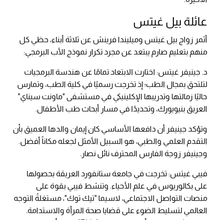
عائلة بيل غيتس
أثمر زواج بيل غيتس وميليندا فرينش عن ثلاثة أبناء، حظي كل
منهم بتعليم صارم يبتعد عن مجرد تكرار نموذج الأب البرمجي:
د. جينيفر غيتس: اختارت الابتعاد تمامًا عن هندسة البرمجيات
لتلتحق بمجال الطب؛ إذ تخرجت رسميًا في كلية الطب، وتمارس
حاليًا زمالتها وتدريبها الإكلينيكي في مستشفى "ماونت سيناي"
العريق بنيويورك، وتحديدًا في مسار أبحاث طب الأطفال.
وتؤكد جينيفر أن دافعها الأساسي كان إيمان والدها العميق بأن
التقدم العلمي والطبي، هو السبيل الأمثل لجعله مكاناً أفضل.
وجينيفر زوجة الفارس المحترف نائل نصار.
فيبي غيتس: تخرجت في جامعة ستانفورد العريقة بحصولها
على بكالوريوس في علم الأحياء. وتنشط فيبي بقوة على
منصات التواصل الاجتماعي، لاسيما "تيك توك"، مستغلةً التوجه
العالمي لتسليط الضوء على قضايا صحة المرأة والاستدامة.