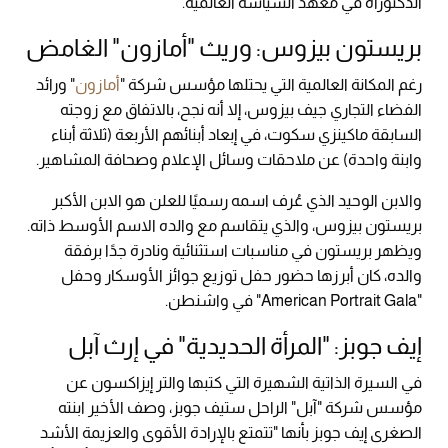
الدكتوراه في معهد السياسة العالمية.
بريستون بيزوس: وريث "أمازون" الغامض
رغم المكانة العالمية التي يحتلها مؤسس شركة "
أمازون
" ورائد
الفضاء التجاري جيف بيزوس، إلا أنه نجح، بالاتفاق مع زوجته
السابقة ماكينزي سكوت، في إبعاد أبنائهم الأربعة (ثلاثة أبناء
وابنة واحدة) عن ملاحقات وسائل الإعلام وصحافة المشاهير.
والابن الوحيد الذي عُرف اسمه رسميًا للعلن هو الابن الأكبر
بريستون بيزوس، والذي يتقاسم مع والده الاسم الأوسط ذاته.
ويظهر بريستون في مناسبات استثنائية ونادرة جدًا برفقة
والده، كان أبرزها حضور حفل توزيع جوائز الأوسكار وحفل
"American Portrait Gala" في واشنطن.
إيف جوبز: "المرأة الحديدية" في إرث آبل
في السيرة الذاتية الشهيرة التي كتبها والتر إيزاكسون عن
مؤسس شركة "آبل" الراحل ستيف جوبز، وصف الأخير ابنته
الصغرى إيف جوبز بأنها "تتمتع بالإرادة الأقوى والعزيمة الأشد