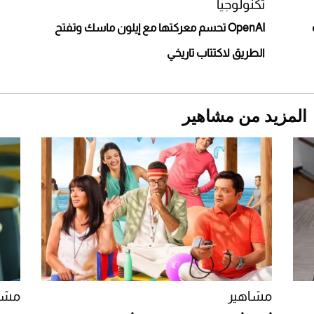
تكنولوجيا
OpenAI تحسم معركتها مع إيلون ماسك وتفتح
الطريق لاكتتاب تاريخي
المزيد من مشاهير
Aston Martin Valiant: على هوى الأبطال
مشاهير
مشا