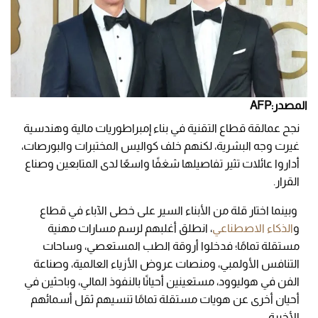
المصدر:AFP
نجح عمالقة قطاع التقنية في بناء إمبراطوريات مالية وهندسية
غيرت وجه البشرية، لكنهم خلف كواليس المختبرات والبورصات،
أداروا عائلات تثير تفاصيلها شغفًا واسعًا لدى المتابعين وصناع
القرار.
وبينما اختار قلة من الأبناء السير على خطى الآباء في قطاع
و
الذكاء الاصطناعي
، انطلق أغلبهم لرسم مسارات مهنية
مستقلة تمامًا؛ فدخلوا أروقة الطب المستعصي، وساحات
التنافس الأولمبي، ومنصات عروض الأزياء العالمية، وصناعة
الفن في هوليوود، مستعينين أحيانًا بالنفوذ المالي، وباحثين في
أحيان أخرى عن هويات مستقلة تمامًا تنسيهم ثقل أسمائهم
الأخيرة.