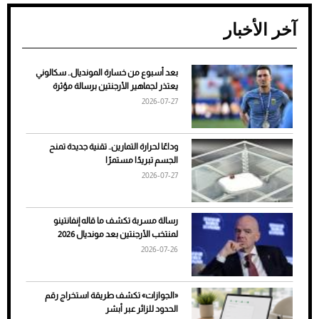
آخر الأخبار
بعد أسبوع من خسارة المونديال.. سكالوني
ضعف تبريد مكيف السيارة عند الوقوف.. أشهر
يعتذر لجماهير الأرجنتين برسالة مؤثرة
الأسباب والحلول
2026-07-27
وداعًا لحرارة التمارين.. تقنية جديدة تمنح
الجسم تبريدًا مستمرًا
2026-07-27
رسالة مسربة تكشف ما قاله إنفانتينو
لمنتخب الأرجنتين بعد مونديال 2026
2026-07-26
7 نصائح لاختيار لون البنطلون المناسب للقميص
«الجوازات» تكشف طريقة استخراج رقم
الأسود
الحدود للزائر عبر أبشر