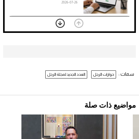
2026-07-26
بعد 7 أشهر من تعرضه لحادث مروع.. جوشوا
يفوز على برينغا بـ"الضربة القاضية" (فيديو)
2026-07-26
موعد صرف حساب المواطن لشهر
أغسطس 2026
2026-07-25
سمات :
حوارات الرجل
العدد الجديد لمجلة الرجل
نرى المستقبل من خلال تصميماتنا.. كيف حجزت
1886 مكانها في عالم الأزياء؟
أقصر يوم في 2026 يقترب.. ماذا يحدث في
دوران الأرض؟
2026-07-25
مواضيع ذات صلة
قبل ليلة النزال.. اكتمال وزن أبطال "The
Comeback" في جدة (فيديو)
2026-07-25