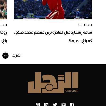
ساعات
ساع
ساعة ريتشارد ميل الفاخرة تزين معصم محمد صلاح..
رومان
كم بلغ سعرها؟
بلغ 
المزيد
أفضل تدريج للشعر الطويل لإطلالة جريئة وعصرية