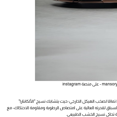
تمامًا لصخب الهيكل الخارجي؛ حيث يتشابك نسيج "الألكانتارا"
سباق لقدرته العالية على امتصاص الرطوبة ومقاومة الاحتكاك- مع
ة تحاكي نسيج الخشب الطبيعي.