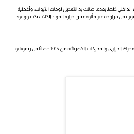
لداخلي كلها، بعدما طالت يد التعديل لوحات الأبواب، وأغطية
صورة في مزاوجة غير مألوفة بين حرارة المواد الكلاسيكية ووعود
رفعت مانسوري الطاقة الكلية الناتجة عن تضافر المحرك الحراري والمحركات الكهربائية من 1015 حصانًا في ريفويلتو