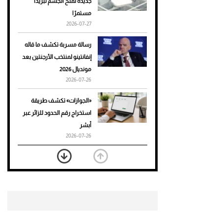
جديدة تمنح الجسم تبريدًا
مستمرًا
أحذية Mary Jane: ترف وأناقة
2026-07-27
للرجال
رسالة مسربة تكشف ما قاله
إنفانتينو لمنتخب الأرجنتين بعد
مونديال 2026
2026-07-26
«الجوازات» تكشف طريقة
استخراج رقم الحدود للزائر عبر
أبشر
2026-07-26
بعد 7 أشهر من تعرضه لحادث
مروع.. جوشوا يفوز على برينغا
بـ"الضربة القاضية" (فيديو)
2026-07-26
موعد صرف حساب المواطن