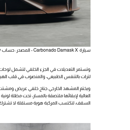
سيارة Carbonado Damask X - المصدر: حساب mansory - على منصة instagram
لترات بالتنفس الطبيعي، والمنصوب في قلب الهي
ويختم المشهد الخارجي جناح خلفي عريض ومشتت 
العالية لإبقائها ملتصقة بالمسار، تحت مظلة لوني
السقف، لتكتسب المركبة هوية مستقلة لا تشترك ف