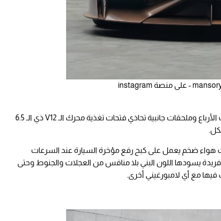
وتستمر التعديلات في الجزء الخلفي لتشمل لوحات الأرباع وملحقات جانبية تحاذي فتحات تغذية محرك الـ V12 ذي الـ 6.5
كل.
هواء ضخم يعمل على كبح رفع مؤخرة السيارة عند السرعات
ة فريدة يسودها اللون البني بلا منافس من العجلات والجنوط وحتى
يها مع أي لامبورغيني أخرى.