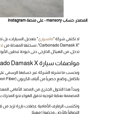
المصدر: حساب mansory - على منصة instagram
لا تكتفي شركة "
مانسوري
" بتعديل السيارات، بل ت
"Carbonado Damask X"، نسختها المعدلة من
لا
تدخل، من الهيكل الخارجي حتى خيوط تبطين الأبوا
مواصفات سيارة Carbonado Damask X
وبحسب ما نشرته الشركة عبر حسابها الرسمي على م
بالكامل وصُنع حصرياً من ألياف الكربون (Carbon Fiber) خفيفة الوزن.
ويبدأ هذا التحول الجذري من المصد الأمامي المعدل
المصممة بعناية لتوجيه تدفق الهواء نحو المحرك بص
وتكتسب الرفارف الأمامية عضلات بارزة تزيد من قوت
التصاقاً بالأرض وحضورًا مهيبًا.