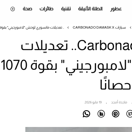
عطور
الطلة الأنيقة
تقنية
طائرات
صحة
سيارات
CARBONADO DAMASK X.. تعديلات مانسوري لوحش "لامبورجيني" بقوة 1070 حصانًا
Carbonado Damask X.. تعديلات
مانسوري لوحش "لامبورجيني" بقوة 1070
حصانًا
ماجدة أمجد
19 مايو 2026