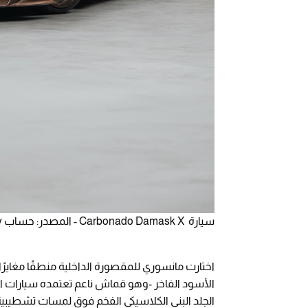
سيارة Carbonado Damask X - المصدر: حساب mansory - على منصة instagram
اختارت مانسوري للمقصورة الداخلية منطقًا مغايرًا 
الأسود الفاخر -وهو قماش ناعم تعتمده سيارات ال
الجلد البني الكلاسيكي الفخم فوق لمسات تشطيبي