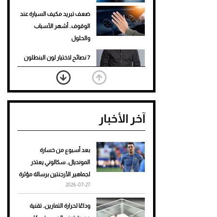
ضعف تبريد مكيف السيارة عند
الوقوف.. أشهر الأسباب
والحلول
7 نصائح لاختيار لون البنطلون
المناسب للقميص الأسود
نرى المستقبل من خلال
تصميماتنا.. كيف حجزت 1886
آخر الأخبار
مكانها في عالم الأزياء؟
أغلى 10 عطور في العالم للرجال
تمنحك فخامة استثنائية
بعد أسبوع من خسارة
المونديال.. سكالوني يعتذر
Aston Martin Valiant: على
لجماهير الأرجنتين برسالة مؤثرة
هوى الأبطال
2026-07-27
أفضل تدريج للشعر الطويل
وداعًا لحرارة التمارين.. تقنية
لإطلالة جريئة وعصرية