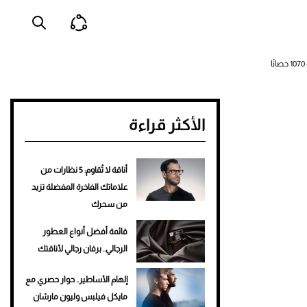
الأكثر قراءة
أناقة لا تُقاوم: 5 نظارات من
علاماتك الفاخرة المفضلة تزيد
من سحرك
قائمة أفضل أنواع العطور
الرجالي.. برفان رجالي لأناقتك
إلهام الأساطير.. حوار حصري مع
مايكل فيلبس وليون مارشان