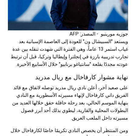
جوزيه مورينيو - المصدر: AFP
ويستعد "السبيشال ون" للعودة إلى العاصمة الإسبانية بعد
غياب استمر 13 عاماً، وهي الفترة التي شهدت تنقله بين عدة
تجارب تدريبية بارزة في إنجلترا وإيطاليا وتركيا، قبل أن ترتبط
عودته مجددًا بقلعة "سانتياغو برنابيو" خلال الأسابيع الأخيرة.
نهاية مشوار كارفاخال مع ريال مدريد
على صعيد آخر، أعلن نادي ريال مدريد توصله لاتفاق مع قائد
الفريق داني كارفاخال لإنهاء مسيرته الأسطورية مع النادي
بنهاية الموسم الحالي، بعد رحلة حافلة حقق خلالها العديد من
البطولات المحلية والقارية، ليطوي بذلك أحد أبرز فصول
مسيرته داخل الملعب العريق.
ومن المنتظر أن يخصص النادي تكريمًا خاصًا لكارفاخال خلال