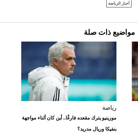
أخبار الرياضة
دوران الأرض؟
2026-07-25
قبل ليلة النزال.. اكتمال وزن أبطال "The
مواضيع ذات صلة
Comeback" في جدة (فيديو)
2026-07-25
"بوجاتي ميسترال" الاستثنائية للبيع في
مزاد مونتيري
2026-07-23
أغلى 10 عطور في العالم للرجال تمنحك فخامة
استثنائية
رياضة
مورينيو يترك مقعده فارغًا.. أين كان أثناء مواجهة
بنفيكا وريال مدريد؟