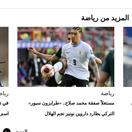
المزيد من رياضة
Aston Martin Valiant: على هوى الأبطال
رياضة
رياض
مستغلاً صفقة محمد صلاح.. «طرابزون سبور»
في ذك
التركي يطارد داروين نونيز نجم الهلال
اسم غ
أفضل تدريج للشعر الطويل لإطلالة جريئة وعصرية
المزيد