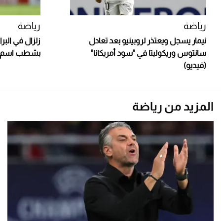
رياضة
رياضة
نيمار يسجل ويعتذر لروبينيو بعد تعادل
زلزال في البر
سانتوس وريكوليتا في "سود أمريكانا"
بشطب اسم ني
(فيديو)
المزيد من رياضة