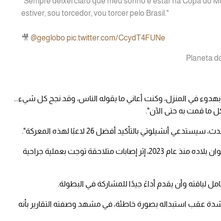
"Sempre deixei claro que meu sonho é estar na Copa do Mu
estiver, sou torcedor, vou torcer pelo Brasil."
🎥
@geglobo
pic.twitter.com/CcydT4FUNe
عمر 34 عامًا: "عملت بجد وبهدوء في المنزل، وكنت أعاني ما يقوله الناس، وقد نجح كل شيء...
ل ما قمت به حتى الآن".
عي أنشيلوتي بالتأكيد أفضل 26 لاعبًا لهذه المعركة".
لم يمثل نيمار، الهداف التاريخي للمنتخب البرازيلي، ألوان بلاده منذ عام 2023، إثر إصابات متلاحقة توجت بعملية جراحية
لياقته وأن يقدم أداءً جيدًا للمشاركة في البطولة.
ر بشدة عقب استبداله بصورة خاطئة، في مشهد وصفته التقارير بأنه