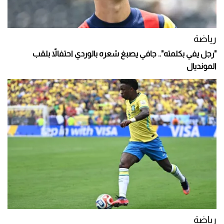
رياضة
"رجل يفي بكلمته".. جافي يصبغ شعره بالوردي احتفالاً بلقب
المونديال
رياضة