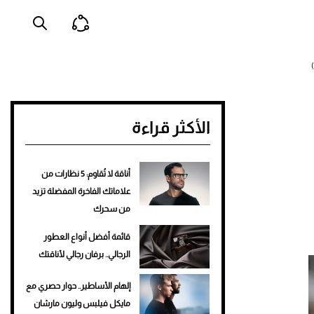
الأكثر قراءة
أناقة لا تُقاوم: 5 نظارات من
علاماتك الفاخرة المفضلة تزيد
من سحرك
قائمة أفضل أنواع العطور
الرجالي.. برفان رجالي لأناقتك
إلهام الأساطير.. حوار حصري مع
مايكل فيلبس وليون مارشان