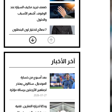
ضعف تبريد مكيف السيارة عند
الوقوف.. أشهر الأسباب
والحلول
7 نصائح لاختيار لون البنطلون
المناسب للقميص الأسود
نرى المستقبل من خلال
تصميماتنا.. كيف حجزت 1886
آخر الأخبار
مكانها في عالم الأزياء؟
أغلى 10 عطور في العالم للرجال
تمنحك فخامة استثنائية
بعد أسبوع من خسارة
المونديال.. سكالوني يعتذر
Aston Martin Valiant: على
لجماهير الأرجنتين برسالة مؤثرة
هوى الأبطال
2026-07-27
أفضل تدريج للشعر الطويل
وداعًا لحرارة التمارين.. تقنية
لإطلالة جريئة وعصرية