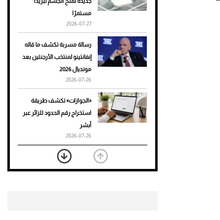
جديدة تمنح الجسم تبريدًا
مستمرًا
أحذية Mary Jane: ترف وأناقة
2026-07-27
للرجال
رسالة مسربة تكشف ما قاله
إنفانتينو لمنتخب الأرجنتين بعد
مونديال 2026
2026-07-26
«الجوازات» تكشف طريقة
استخراج رقم الحدود للزائر عبر
أبشر
2026-07-26
بعد 7 أشهر من تعرضه لحادث
مروع.. جوشوا يفوز على برينغا
بـ"الضربة القاضية" (فيديو)
2026-07-26
موعد صرف حساب المواطن