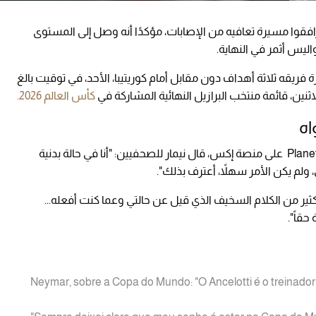
رافقوا مسيرة تعافيه من الإصابات، مؤكدًا أنه وصل إلى المستوى
اليس أثمر في النهاية.
يقه ثلاثة أهداف دون مقابل أمام كوريتيبا، الأحد، في توقيت بالغ
لاثنين، قائمة منتخب البرازيل النهائية المشاركة في
كأس العالم 2026.
اه
ووفقًا لمقطع فيديو نشره حساب Planeta do Futebol على منصة إكس، قال نيمار للصحفيين: "أنا في حالة بدنية
ولم يكن الأمر سهلاً، أعترف بذلك".
ر من الكلام السخيف الذي قيل عن حالتي وعما كنت أفعله...
حقاً".
Neymar, sobre a Copa do Mundo: "O Ancelotti é o treinador 