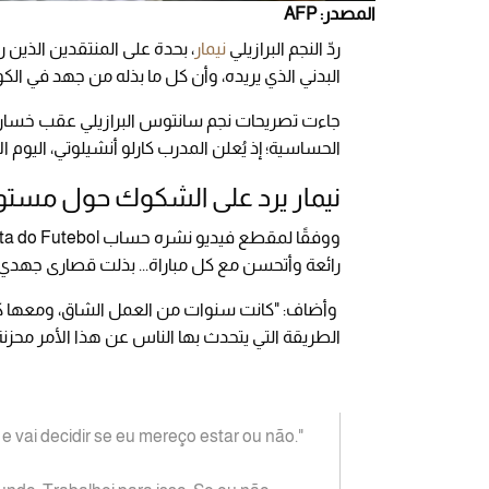
المصدر: AFP
ردّ
النجم البرازيلي
نيمار
، بحدة على المنتقدين الذين 
البدني الذي يريده، وأن كل ما بذله من جهد في الكو
جاءت تصريحات نجم سانتوس البرازيلي عقب خسارة فر
الحساسية؛ إذ يُعلن المدرب كارلو أنشيلوتي، اليوم ا
نيمار يرد على الشكوك حول مستو
رائعة وأتحسن مع كل مباراة... بذلت قصارى جهدي، 
وأضاف: "كانت سنوات من العمل الشاق، ومعها كثي
الطريقة التي يتحدث بها الناس عن هذا الأمر محزنة 
e vai decidir se eu mereço estar ou não."