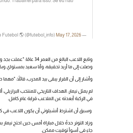
ndo. Trabalhei para isso. Se eu não
May 17, 2026
— Planeta do Futebol 🌎 (@futebol_info)
وتابع اللاعب البالغ من ال
وصلت إلى ما أريد تحقيقه، وأنا سعيد بمستواي وبك
وأشار إلى أن القرار يبقى بيد المدرب، قائلاً: "مهما حدث، سيستد
في الركبة أبعدته عن الملاعب قرابة عام كامل.
وسبق أن اشترط أنشيلوتي أن يكون اللاعب في كامل 
وزاد التوتر حدةً خلال مباراة أمس حين احتج نيما
جاء في أسوأ توقيت ممكن.