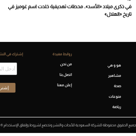
في ذكرى ميلاد «الأسد».. محطات تهديفية خلدت اسم غوميز في
تاريخ «الهلال»
روابط مفيدة
إشترك فى النشر
من نحن
هو و هي
اتصل بنا
مشاهير
إعلن معنا
صحة
منوعات
رياضة
جميع الحقوق محفوظة للشركة السعودية للأبحاث والنشر وتخضع لشروط وإتفاق الإستخدام ©