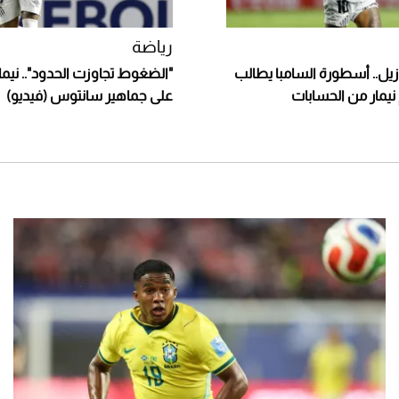
رياضة
ازيل.. أسطورة السامبا يطالب
"الضغوط تجاوزت الحدود".. نيمار
مار من الحسابات
على جماهير سانتوس (فيديو)