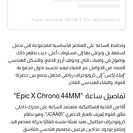
A post shared by JACOB & CO. (@jacobandco)
وتحافظ الساعة على العناصر الأساسية للمجموعة التي تحمل
اسمها، بل وترتقي بها إلى مستويات أعلى؛ حيث يظهر ذلك
بوضوح في واقيات التاج، وحواف أزرار الدفع، والشكل الهندسي
الممتد من الحوامل عبر الميناء ليعيد تجسيد تحول مجموعة
"إيبك إكس" إلى كرونوجراف رياضي مذهل يجمع بين حصريّة
المواد والنقاء الهندسي الفاخر.
تفاصيل ساعة "Epic X Chrono 44MM"
أمّا من الناحية الميكانيكية، فتعتمد الساعة على محرك داخلي
فائق القوة يُعرف بالعيار الحصري "JCAA05"، وهو نظام
كرونوجراف ميكانيكي يعيد تعبئة نفسه تلقائيًا بحركة معصم اليد،
ويتميز بوجود عدادين فرعيين بتصميم هندسي متناسق.