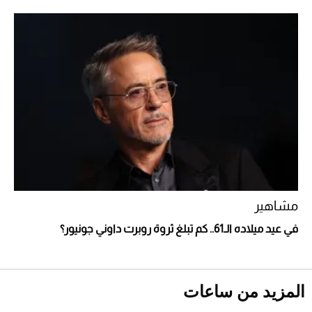
أفضل تدريج للشعر الطويل لإطلالة جريئة وعصرية
مشاهير
أحذية Mary Jane: ترف وأناقة للرجال
في عيد ميلاده الـ61.. كم تبلغ ثروة روبرت داوني جونيور؟
المزيد من ساعات