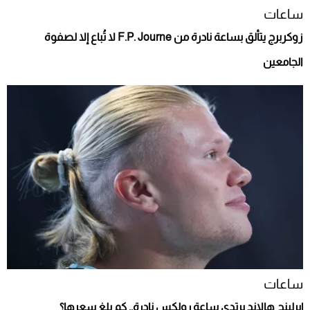
ساعات
زوكربرج يتألق بساعة نادرة من F.P. Journe لا تُباع إلا لصفوة
الجامعين
ساعات
إيرلينج هالاند يرتدي ساعة رولكس نادرة.. كم بلغ سعرها؟