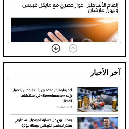
إلهام الأساطير.. حوار حصري مع مايكل فيلبس
وليون مارشان
آخر الأخبار
أوميغا ومركز محمد بن راشد للفضاء يحتفيان
ضعف تبريد مكيف السيارة عند الوقوف.. أشهر
بإرث «Speedmaster» في استكشاف
الأسباب والحلول
الفضاء
2026-08-09
بعد أسبوع من خسارة المونديال.. سكالوني
يعتذر لجماهير الأرجنتين برسالة مؤثرة