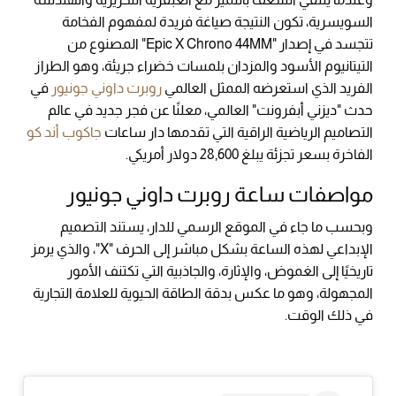
السويسرية، تكون النتيجة صياغة فريدة لمفهوم الفخامة
تتجسد في إصدار "Epic X Chrono 44MM" المصنوع من
التيتانيوم الأسود والمزدان بلمسات خضراء جريئة، وهو الطراز
الفريد الذي استعرضه الممثل العالمي
روبرت داوني جونيور
في
حدث "ديزني أبفرونت" العالمي، معلنًا عن فجر جديد في عالم
التصاميم الرياضية الراقية التي تقدمها دار ساعات
جاكوب أند كو
الفاخرة بسعر تجزئة يبلغ 28,600 دولار أمريكي.
مواصفات ساعة روبرت داوني جونيور
وبحسب ما جاء في الموقع الرسمي للدار، يستند التصميم
الإبداعي لهذه الساعة بشكل مباشر إلى الحرف "X"، والذي يرمز
تاريخيًا إلى الغموض، والإثارة، والجاذبية التي تكتنف الأمور
المجهولة، وهو ما عكس بدقة الطاقة الحيوية للعلامة التجارية
في ذلك الوقت.