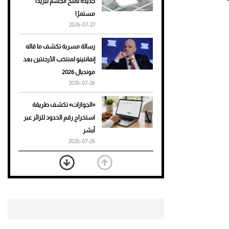
جديدة تمنح الجسم تبريدًا
مستمرًا
أحذية Mary Jane: ترف وأناقة
2026-07-27
للرجال
رسالة مسربة تكشف ما قاله
إنفانتينو لمنتخب الأرجنتين بعد
مونديال 2026
2026-07-26
«الجوازات» تكشف طريقة
استخراج رقم الحدود للزائر عبر
أبشر
2026-07-26
بعد 7 أشهر من تعرضه لحادث
مروع.. جوشوا يفوز على برينغا
بـ"الضربة القاضية" (فيديو)
2026-07-26
موعد صرف حساب المواطن