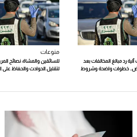
منوعات
لية رد مبالغ المخالفات بعد
للسائقين والمشاة: نصائح المر
اض.. خطوات واضحة وشروط
لتقليل الحوادث والحفاظ على ال