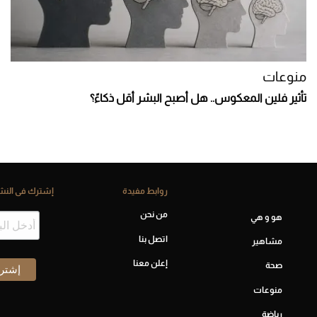
منوعات
تأثير فلين المعكوس.. هل أصبح البشر أقل ذكاءً؟
روابط مفيدة
إشترك فى النشر
من نحن
هو و هي
اتصل بنا
مشاهير
إعلن معنا
صحة
منوعات
رياضة