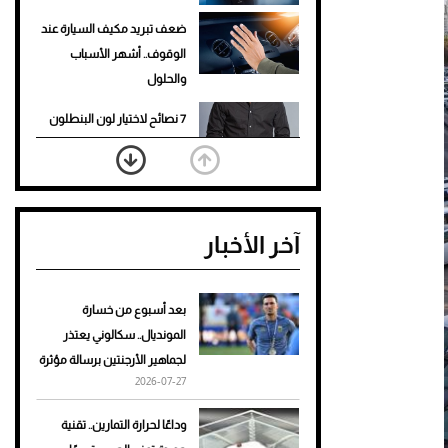
ضعف تبريد مكيف السيارة عند
الوقوف.. أشهر الأسباب
والحلول
7 نصائح لاختيار لون البنطلون
المناسب للقميص الأسود
نرى المستقبل من خلال
تصميماتنا.. كيف حجزت 1886
آخر الأخبار
مكانها في عالم الأزياء؟
أغلى 10 عطور في العالم للرجال
تمنحك فخامة استثنائية
بعد أسبوع من خسارة
المونديال.. سكالوني يعتذر
Aston Martin Valiant: على
لجماهير الأرجنتين برسالة مؤثرة
هوى الأبطال
2026-07-27
أفضل تدريج للشعر الطويل
وداعًا لحرارة التمارين.. تقنية
لإطلالة جريئة وعصرية