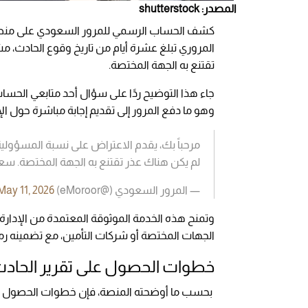
المصدر: shutterstock
كشف الحساب الرسمي للمرور السعودي على منصة
المروري تبلغ عشرة أيام من تاريخ وقوع الحادث، مشي
تقتنع به الجهة المختصة.
جاء هذا التوضيح ردًا على سؤال أحد متابعي الحسا
وهو ما دفع المرور إلى تقديم إجابة مباشرة حول الإجر
مرحباً بك، يقدم الاعتراض على نسبة المسؤولية
لم يكن هناك عذر تقتنع به الجهة المختصة. سع
— المرور السعودي (@eMoroor)
May 11, 2026
وتمنح هذه الخدمة الموثوقة المعتمدة من الإدارة 
الجهات المختصة أو شركات التأمين، مع تضمينه رمز استجابة سريع QR يسهّل عملي
خطوات الحصول على تقرير الحاد
بحسب ما أوضحته المنصة، فإن خطوات الحصول على