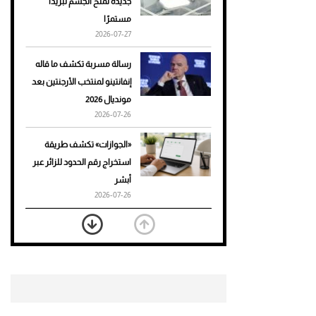
جديدة تمنح الجسم تبريدًا
مستمرًا
أحذية Mary Jane: ترف وأناقة
2026-07-27
للرجال
رسالة مسربة تكشف ما قاله
إنفانتينو لمنتخب الأرجنتين بعد
مونديال 2026
2026-07-26
«الجوازات» تكشف طريقة
استخراج رقم الحدود للزائر عبر
أبشر
2026-07-26
بعد 7 أشهر من تعرضه لحادث
مروع.. جوشوا يفوز على برينغا
بـ"الضربة القاضية" (فيديو)
2026-07-26
موعد صرف حساب المواطن