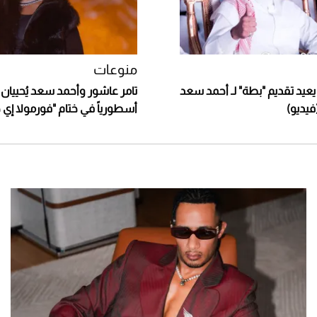
منوعات
يعيد تقديم "بطة" لـ أحمد سعد
تامر عاشور وأحمد سعد يُحييان ح
فيديو)
أسطورياً في ختام "فورمولا إي ج