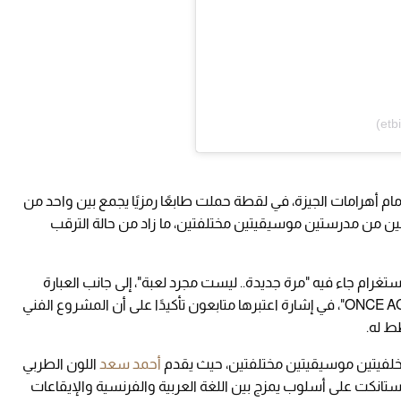
م أهرامات الجيزة، في لقطة حملت طابعًا رمزيًا يجمع بين واحد من
جمين من مدرستين موسيقيتين مختلفتين، ما زاد من حالة الترقب
تغرام جاء فيه "مرة جديدة.. ليست مجرد لعبة"، إلى جانب العبارة
نفسها باللغة الإنجليزية "ONCE AGAIN IT’S NOT A GAME"، في إشارة اعتبرها متابعون تأكيدًا على أن المشروع الفني
ط له.
لى خلفيتين موسيقيتين مختلفتين، حيث يقدم
أحمد سعد
اللون الطربي
ديستانكت على أسلوب يمزج بين اللغة العربية والفرنسية والإيقاعات