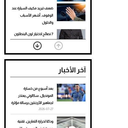
ضعف تبريد مكيف السيارة عند
الوقوف.. أشهر الأسباب
والحلول
7 نصائح لاختيار لون البنطلون
المناسب للقميص الأسود
نرى المستقبل من خلال
تصميماتنا.. كيف حجزت 1886
آخر الأخبار
مكانها في عالم الأزياء؟
أغلى 10 عطور في العالم للرجال
تمنحك فخامة استثنائية
بعد أسبوع من خسارة
المونديال.. سكالوني يعتذر
Aston Martin Valiant: على
لجماهير الأرجنتين برسالة مؤثرة
هوى الأبطال
2026-07-27
أفضل تدريج للشعر الطويل
وداعًا لحرارة التمارين.. تقنية
لإطلالة جريئة وعصرية