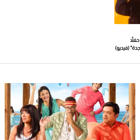
فلاً
دة" (فيديو)