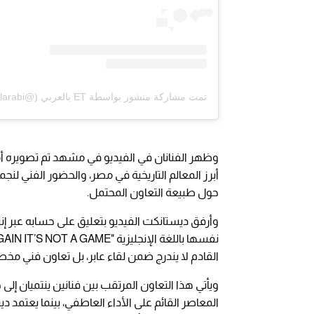
تمت مشاركة منشور بواسطة ‏‎ET بالعربي‎‏ (@‏‎etbilarabi‎‏)
وظهر الفنانان في الفيديو في مشهد تم تصويره أما
أبرز المعالم التاريخية في مصر، والحضور الفني لن
حول طبيعة التعاون المحتمل.
وأرفق ديستانكت الفيديو بتعليق على حسابه عبر إنس
القادم لا يندرج ضمن لقاء عابر، بل تعاون فني مخط
ويأتي هذا التعاون المرتقب بين فنانين ينتميان إ
المعاصر القائم على الأداء العاطفي، بينما يعتمد 