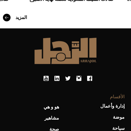
أفضل تدريج للشعر الطويل لإطلالة جريئة وعصرية
المزيد
أحذية Mary Jane: ترف وأناقة للرجال
الأقسام
إدارة وأعمال
هو و هي
موضة
مشاهير
سياحة
صحة