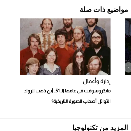
قبل ليلة النزال.. اكتمال وزن أبطال "The
مواضيع ذات صلة
Comeback" في جدة (فيديو)
2026-07-25
"بوجاتي ميسترال" الاستثنائية للبيع في مزاد
مونتيري
2026-07-23
أغلى 10 عطور في العالم للرجال تمنحك فخامة
استثنائية
إدارة وأعمال
مايكروسوفت في عامها الـ 51.. أين ذهب الرواد
الأوائل أصحاب الصورة التاريخية؟
المزيد من تكنولوجيا