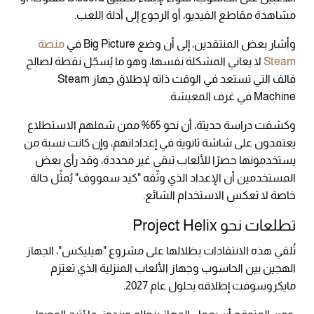
مشاهدة مقاطع الفيديو، أو الرجوع إلى أدلة اللعب.
وأشار بعض المنتقدين، إلى أن وضع Big Picture في
منصة
Steam
لا يعاني المشكلة نفسها، وهو ما يُسجّل نقطة لصالح
فالف التي تستعد في الوقت ذاته لإطلاق جهاز Steam
Machine في غرف المعيشة.
وكشفت دراسة حديثة، أن نحو 65% ممن شملهم الاستطلاع
يعتمدون على شاشة ثانوية في إعداداتهم، وإن كانت نسبة من
يستخدمونها حصرًا للألعاب تبقى غير محددة، وقد رأى بعض
المستخدمين أن الإعداد الذي وثّقه "كيد سمووف" يُمثّل حالة
خاصة لا تعكس الاستخدام الشائع.
تطلعات نحو Project Helix
تُلقي هذه الانتقادات بظلالها على مشروع "هيليكس"، الجهاز
الهجين بين الحاسوب وجهاز الألعاب المنزلية الذي تعتزم
مايكروسوفت إطلاقه بحلول عام 2027.