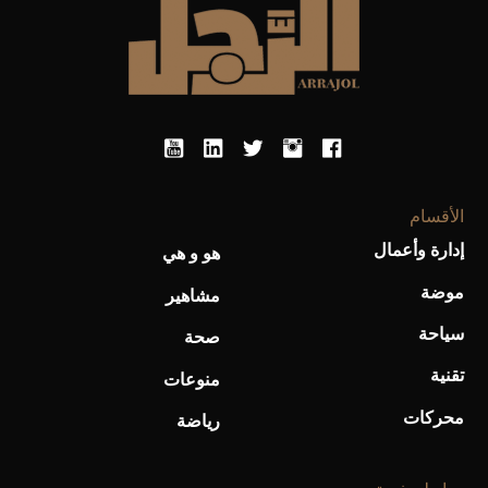
أحذية Mary Jane: ترف وأناقة للرجال
الأقسام
إدارة وأعمال
هو و هي
موضة
مشاهير
سياحة
صحة
تقنية
منوعات
محركات
رياضة