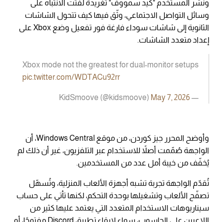
ونشر المستخدم "كيد سمووف" تغريدة لفتت الانتباه على
وسائل التواصل الاجتماعي، وثّق فيها كيف تتحول الشاشات
الثانوية إلى شاشات سوداء فارغة فور تفعيل وضع Xbox على
إعداد متعدد الشاشات.
Xbox mode not the greatest for dual-monitor setups
pic.twitter.com/WDTACu92rr
May 7, 2026
— KidSmoove (@kidsmoove)
وأوضح المحرر جيز كوردن، من موقع Windows Central، أن
الواجهة صُمّمت أصلاً للاستخدام عبر التلفزيون، غير أن ذلك لم
يُخفّف من خيبة أمل عدد من المستخدمين.
تُقدّم الواجهة تجربة تشبه أجهزة الألعاب المنزلية، وتُسهّل
تصفّح الألعاب وتشغيلها بوحدة التحكم، لكنها تأتي على حساب
سيناريوهات الاستخدام المتعدد التي يعتمد عليها كثير من
اللاعبين على الحاسوب، سواء لإبقاء تطبيق Discord مفتوحًا، أو