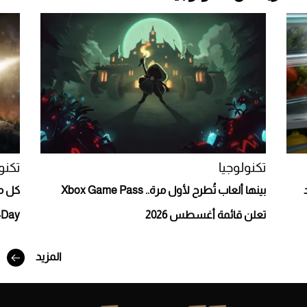
Aston Martin Valiant: على هوى الأبطال
تكنولوجيا
تكنو
بينها ألعاب تُطرح لأول مرة.. Xbox Game Pass
تعلن قائمة أغسطس 2026
: E-Day
أفضل تدريج للشعر الطويل لإطلالة جريئة وعصرية
المزيد