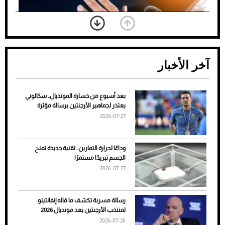
آخر الأخبار
بعد أسبوع من خسارة المونديال.. سكالوني
ضعف تبريد مكيف السيارة عند الوقوف.. أشهر
يعتذر لجماهير الأرجنتين برسالة مؤثرة
الأسباب والحلول
2026-07-27
وداعًا لحرارة التمارين.. تقنية جديدة تمنح
الجسم تبريدًا مستمرًا
2026-07-27
رسالة مسربة تكشف ما قاله إنفانتينو
لمنتخب الأرجنتين بعد مونديال 2026
2026-07-26