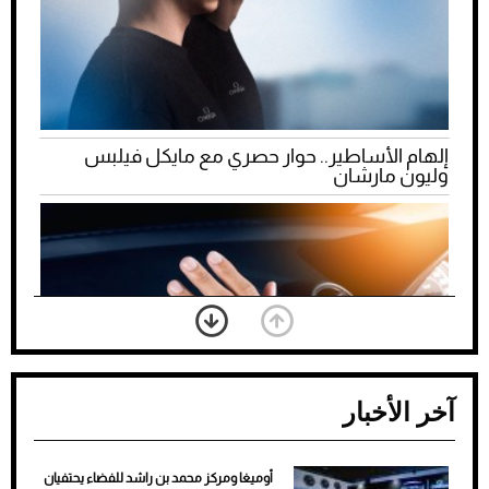
إلهام الأساطير.. حوار حصري مع مايكل فيلبس
وليون مارشان
آخر الأخبار
أوميغا ومركز محمد بن راشد للفضاء يحتفيان
ضعف تبريد مكيف السيارة عند الوقوف.. أشهر