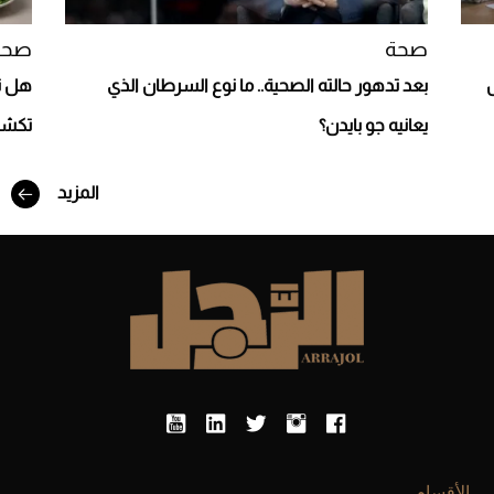
صحة
صحة
بعد تدهور حالته الصحية.. ما نوع السرطان الذي
هل تق
يعانيه جو بايدن؟
تكشف
أفضل تدريج للشعر الطويل لإطلالة جريئة وعصرية
المزيد
أحذية Mary Jane: ترف وأناقة للرجال
الأقسام