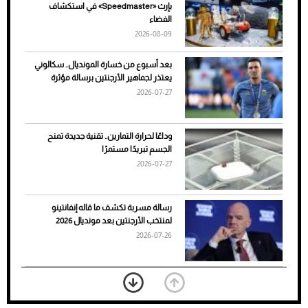
بإرث «Speedmaster» في استكشاف
الأسباب والحلول
الفضاء
2026-08-09
بعد أسبوع من خسارة المونديال.. سكالوني
يعتذر لجماهير الأرجنتين برسالة مؤثرة
2026-07-27
وداعًا لحرارة التمارين.. تقنية جديدة تمنح
الجسم تبريدًا مستمرًا
2026-07-27
7 نصائح لاختيار لون البنطلون المناسب للقميص
رسالة مسربة تكشف ما قاله إنفانتينو
الأسود
لمنتخب الأرجنتين بعد مونديال 2026
2026-07-26
«الجوازات» تكشف طريقة استخراج رقم
الحدود للزائر عبر أبشر
2026-07-26