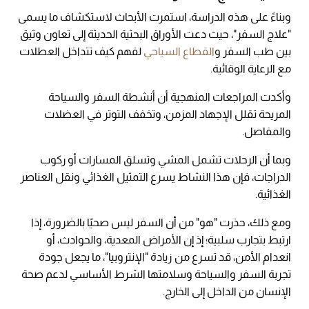
وبناءً على هذه الدراسة، استمرت الأبحاث لاستكشاف ما يسمى
"علاج السفر"، حيث دعت الأوراق البحثية الحديثة إلى تعاون وثيق
بين طب السفر و
القطاع السياحي
لفهم كيف تتداخل العطلات
مع الرعاية الوقائية.
وأكدت المراجعات المنهجية أن أنشطة السفر والسياحة
المريحة تقلل الإجهاد المزمن، وتخفف التوتر في العضلات
والمفاصل.
وبما أن الرحلات تشمل المشي وتسلق المسارات أو ركوب
الدراجات، فإن هذا النشاط يسرع التمثيل الغذائي ونقل العناصر
الغذائية.
ومع ذلك، حذرت "هو" من أن السفر ليس صحيًا بالضرورة، إذا
ارتبط بتجارب سلبية؛ إذ إن الأمراض المعدية، والحوادث، أو
انعدام الأمن، قد تسرع من زيادة "الإنتروبيا"، ما يجعل جودة
تجربة السفر والسياحة وسلامتها الشرط الأساسي لدعم صحة
الإنسان من الداخل إلى الخارج.