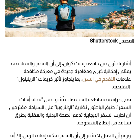
المصدر: Shutterstock
أشار باحثون من جامعة إيديث كوان، إلى أن السفر والسياحة قد
يمثلان إمكانية كبرى ومغامرة جديدة في معركة مكافحة
علامات
التقدم في السن
، بما يتجاوز تأثير كريمات "الريتينول"
التقليدية.
ففي دراسة متقاطعة التخصصات نُشرت في "مجلة أبحاث
السفر"، طبق الباحثون نظرية "الإنتروبيا" على السياحة، مقترحين
أن تجارب السفر الإيجابية تدعم الصحة البدنية والعقلية بطرق
تساعد في إبطاء الشيخوخة.
ورغم أن العمل لا يشير إلى أن السفر يمكنه إيقاف الزمن، إلا أنه