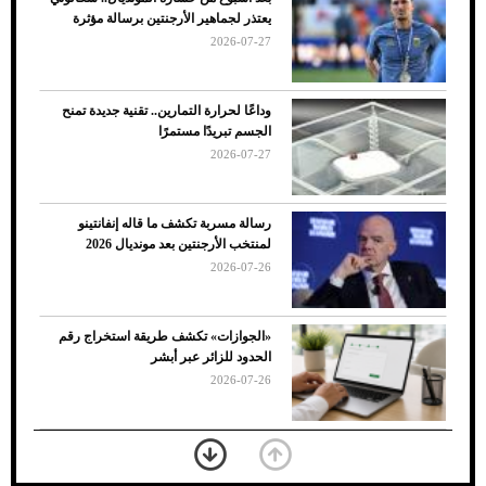
ضعف تبريد مكيف السيارة عند الوقوف.. أشهر
يعتذر لجماهير الأرجنتين برسالة مؤثرة
الأسباب والحلول
2026-07-27
وداعًا لحرارة التمارين.. تقنية جديدة تمنح
الجسم تبريدًا مستمرًا
2026-07-27
رسالة مسربة تكشف ما قاله إنفانتينو
لمنتخب الأرجنتين بعد مونديال 2026
2026-07-26
7 نصائح لاختيار لون البنطلون المناسب للقميص
«الجوازات» تكشف طريقة استخراج رقم
الأسود
الحدود للزائر عبر أبشر
2026-07-26
بعد 7 أشهر من تعرضه لحادث مروع.. جوشوا
يفوز على برينغا بـ"الضربة القاضية" (فيديو)