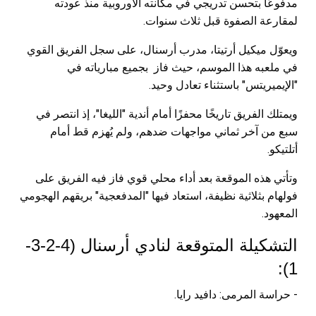
مدفوعًا بتحسن تدريجي في مكانته الأوروبية منذ عودته
لمقارعة الصفوة قبل ثلاث سنوات.
ويعوّل ميكيل أرتيتا، مدرب أرسنال، على سجل الفريق القوي
في ملعبه هذا الموسم، حيث فاز بجميع مبارياته في
"الإيميريتس" باستثناء تعادل وحيد.
ويمتلك الفريق تاريخًا محفزًا أمام أندية "الليغا"، إذ انتصر في
سبع من آخر ثماني مواجهات ضدهم، ولم يُهزم قط أمام
أتلتيكو.
وتأتي هذه الموقعة بعد أداء محلي قوي فاز فيه الفريق على
فولهام بثلاثية نظيفة، استعاد فيها "المدفعجية" بريقهم الهجومي
المعهود.
التشكيلة المتوقعة لنادي أرسنال (4-2-3-
1):
- حراسة المرمى: دافيد رايا.