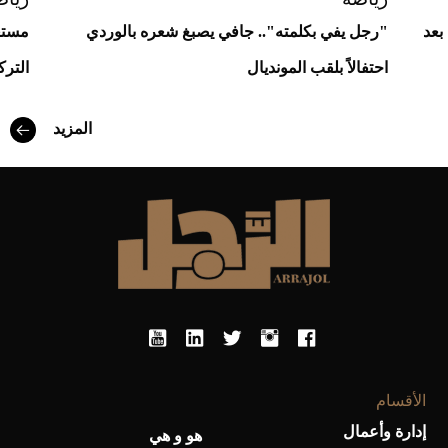
بعد
"رجل يفي بكلمته".. جافي يصبغ شعره بالوردي
مستغ
احتفالاً بلقب المونديال
الترك
المزيد
أفضل تدريج للشعر الطويل لإطلالة جريئة وعصرية
الأقسام
إدارة وأعمال
هو و هي
أحذية Mary Jane: ترف وأناقة للرجال