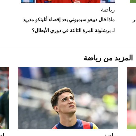
أغلى 10 عطور في العالم للرجال تمنحك فخامة
استثنائية
رياضة
ر
ماذا قال دييغو سيميوني بعد إقصاء أتليتكو مدريد
لـ برشلونة للمرة الثالثة في دوري الأبطال؟
المزيد من رياضة
Aston Martin Valiant: على هوى الأبطال
رياضة
رياض