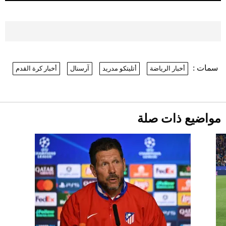
2026-07-26
موعد صرف حساب المواطن لشهر
أغسطس 2026
2026-07-25
سمات :
أخبار الرياضة
أتليتكو مدريد
آرسنال
أخبار كرة القدم
نرى المستقبل من خلال تصميماتنا.. كيف حجزت
1886 مكانها في عالم الأزياء؟
أقصر يوم في 2026 يقترب.. ماذا يحدث في
دوران الأرض؟
2026-07-25
مواضيع ذات صلة
قبل ليلة النزال.. اكتمال وزن أبطال "The
Comeback" في جدة (فيديو)
2026-07-25
"بوجاتي ميسترال" الاستثنائية للبيع في
مزاد مونتيري
2026-07-23