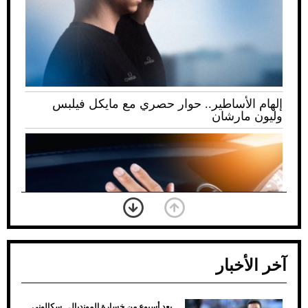
إلهام الأساطير.. حوار حصري مع مايكل فيلبس
وليون مارشان
آخر الأخبار
بعد أسبوع من خسارة المونديال.. سكالوني