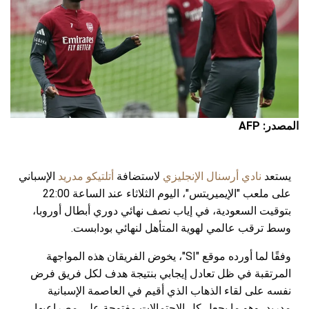
المصدر: AFP
يستعد
نادي أرسنال الإنجليزي
لاستضافة
أتلتيكو مدريد
الإسباني
على ملعب "الإيميريتس"، اليوم الثلاثاء عند الساعة 22:00
بتوقيت السعودية، في إياب نصف نهائي دوري أبطال أوروبا،
وسط ترقب عالمي لهوية المتأهل لنهائي بودابست.
وفقًا لما أورده موقع "SI"، يخوض الفريقان هذه المواجهة
المرتقبة في ظل تعادل إيجابي بنتيجة هدف لكل فريق فرض
نفسه على لقاء الذهاب الذي أقيم في العاصمة الإسبانية
مدريد، وهو ما يجعل كل الاحتمالات مفتوحة على مصراعيها