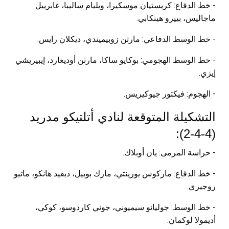
- خط الدفاع: كريستيان موسكيرا، ويليام ساليبا، غابرييل
ماجاليس، بييرو هينكابي.
- خط الوسط الدفاعي: مارتن زوبيميندي، ديكلان رايس.
- خط الوسط الهجومي: بوكايو ساكا، مارتن أوديغارد، إيبيريشي
إيزي.
- الهجوم: فيكتور جيوكيريس.
التشكيلة المتوقعة لنادي أتلتيكو مدريد
(4-4-2):
- حراسة المرمى: يان أوبلاك.
- خط الدفاع: ماركوس يورينتي، مارك بوبيل، ديفيد هانكو، ماتيو
روجيري.
- خط الوسط: جوليانو سيميوني، جوني كاردوسو، كوكي،
أديمولا لوكمان.