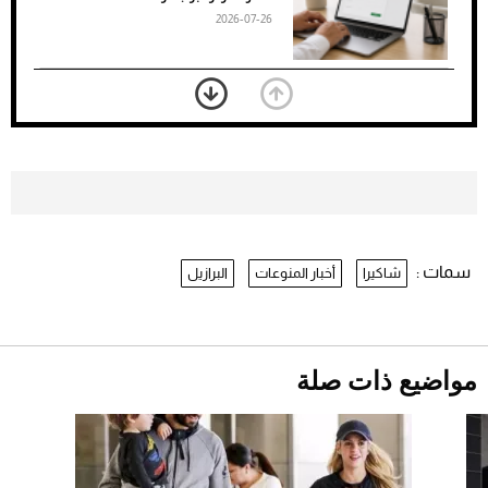
2026-07-26
بعد 7 أشهر من تعرضه لحادث مروع.. جوشوا
يفوز على برينغا بـ"الضربة القاضية" (فيديو)
2026-07-26
موعد صرف حساب المواطن لشهر
أغسطس 2026
2026-07-25
سمات :
شاكيرا
أخبار المنوعات
البرازيل
نرى المستقبل من خلال تصميماتنا.. كيف حجزت
1886 مكانها في عالم الأزياء؟
أقصر يوم في 2026 يقترب.. ماذا يحدث في
دوران الأرض؟
2026-07-25
مواضيع ذات صلة
قبل ليلة النزال.. اكتمال وزن أبطال "The
Comeback" في جدة (فيديو)
2026-07-25