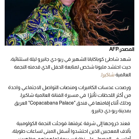
المصدر:AFP
شهد شاطئ كوباكابانا الشهير في ريو دي جانيرو ليلة استثنائية،
حيث احتشد مليونا شخص لمتابعة الحفل الذي قدمته النجمة
العالمية
شاكيرا
.
ورصدت عدسات الكاميرات ومنصات التواصل الاجتماعي واحدة
من أكثر اللحظات تأثيرًا في مسيرة الفنانة العالمية شاكيرا،
وذلك أثناء إقامتها في فندق "Copacabana Palace" العريق
بمدينة ريو دي جانيرو.
فعند خروجها إلى شرفة غرفتها، فوجئت النجمة الكولومبية
بآلاف المعجبين الذين احتشدوا أسفل المبنى لساعات طويلة،
آملين في الحصول على نظرة سريعة لملهمتهم. وظهرت