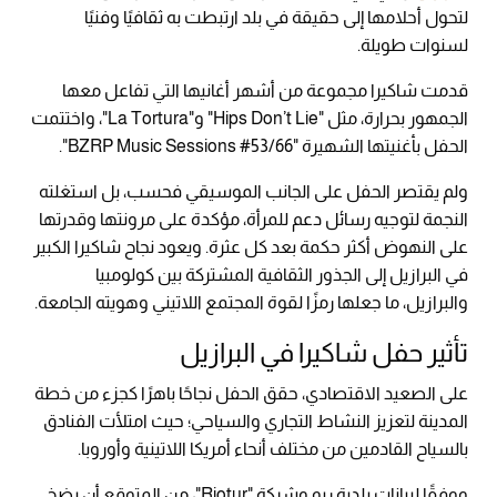
لتحول أحلامها إلى حقيقة في بلد ارتبطت به ثقافيًا وفنيًا
لسنوات طويلة.
قدمت شاكيرا مجموعة من أشهر أغانيها التي تفاعل معها
الجمهور بحرارة، مثل "Hips Don’t Lie" و"La Tortura"، واختتمت
الحفل بأغنيتها الشهيرة "BZRP Music Sessions #53/66".
ولم يقتصر الحفل على الجانب الموسيقي فحسب، بل استغلته
النجمة لتوجيه رسائل دعم للمرأة، مؤكدة على مرونتها وقدرتها
على النهوض أكثر حكمة بعد كل عثرة. ويعود نجاح شاكيرا الكبير
في البرازيل إلى الجذور الثقافية المشتركة بين كولومبيا
والبرازيل، ما جعلها رمزًا لقوة المجتمع اللاتيني وهويته الجامعة.
تأثير حفل شاكيرا في البرازيل
على الصعيد الاقتصادي، حقق الحفل نجاحًا باهرًا كجزء من خطة
المدينة لتعزيز النشاط التجاري والسياحي؛ حيث امتلأت الفنادق
بالسياح القادمين من مختلف أنحاء أمريكا اللاتينية وأوروبا.
ووفقًا لبيانات بلدية ريو وشركة "Riotur"، من المتوقع أن يضخ