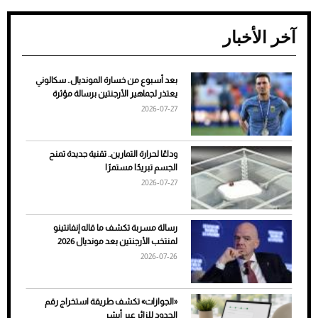
آخر الأخبار
بعد أسبوع من خسارة المونديال.. سكالوني
ضعف تبريد مكيف السيارة عند الوقوف.. أشهر
يعتذر لجماهير الأرجنتين برسالة مؤثرة
الأسباب والحلول
2026-07-27
وداعًا لحرارة التمارين.. تقنية جديدة تمنح
الجسم تبريدًا مستمرًا
2026-07-27
رسالة مسربة تكشف ما قاله إنفانتينو
لمنتخب الأرجنتين بعد مونديال 2026
2026-07-26
7 نصائح لاختيار لون البنطلون المناسب للقميص
«الجوازات» تكشف طريقة استخراج رقم
الأسود
الحدود للزائر عبر أبشر