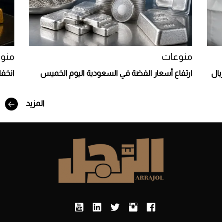
منوعات
منو
يال
ارتفاع أسعار الفضة في السعودية اليوم الخميس
انخف
المزيد
أفضل تدريج للشعر الطويل لإطلالة جريئة وعصرية