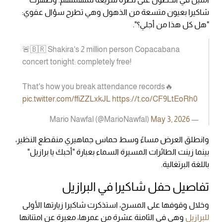
شاكيرا بعيون متسعة من الذهول وهي تطرح سؤال عفوي:
"هل كل هذا من أجلي؟".
🚨🇧🇷 Shakira's 2 million person Copacabana
concert tonight: completely free!
That's how you break attendance records🔥
pic.twitter.com/ffiZZLxkJL
https://t.co/CF9LtEoRh0
May 3, 2026
— Mario Nawfal (@MarioNawfal)
وانطلق العرض مساءً وسط حماس جماهيري منقطع النظير،
بينما زينت الطائرات المسيرة السماء بعبارة "أحبك يا برازيل"
باللغة البرتغالية.
تفاصيل حفل شاكيرا في البرازيل
وخلال وقوفها على المسرح، استذكرت شاكيرا زيارتها الأولى
للبرازيل
وهي في الثامنة عشرة من عمرها، معبرة عن امتنانها