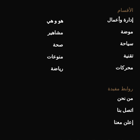
الأقسام
إدارة وأعمال
هو و هي
موضة
أحذية Mary Jane: ترف وأناقة للرجال
مشاهير
سياحة
صحة
تقنية
منوعات
محركات
رياضة
روابط مفيدة
من نحن
اتصل بنا
إعلن معنا