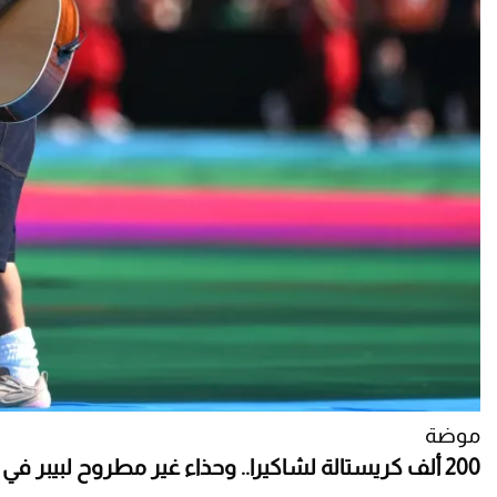
موضة
200 ألف كريستالة لشاكيرا.. وحذاء غير مطروح لبيبر في كواليس أزياء حفل ختام مونديال 2026