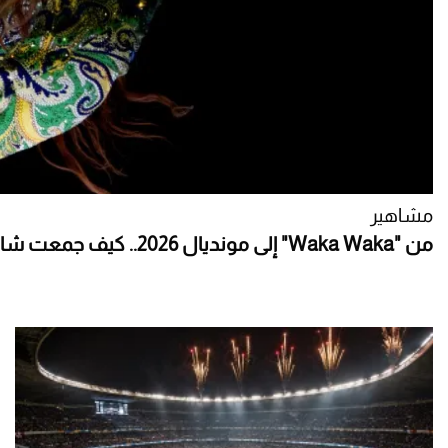
مشاهير
من "Waka Waka" إلى مونديال 2026.. كيف جمعت شاكيرا ثروتها؟