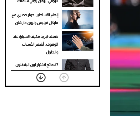
الرجالي.. برفان رجالي لأناقتك
إلهام الأساطير.. حوار حصري مع
مايكل فيلبس وليون مارشان
ضعف تبريد مكيف السيارة عند
الوقوف.. أشهر الأسباب
والحلول
7 نصائح لاختيار لون البنطلون
المناسب للقميص الأسود
نرى المستقبل من خلال
تصميماتنا.. كيف حجزت 1886
مكانها في عالم الأزياء؟
أغلى 10 عطور في العالم للرجال
تمنحك فخامة استثنائية
Aston Martin Valiant: على