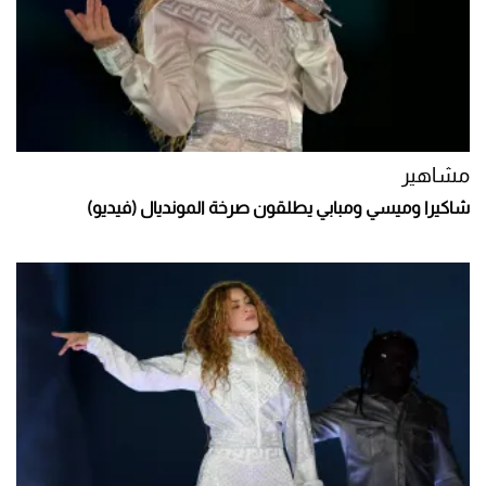
مشاهير
شاكيرا وميسي ومبابي يطلقون صرخة المونديال (فيديو)