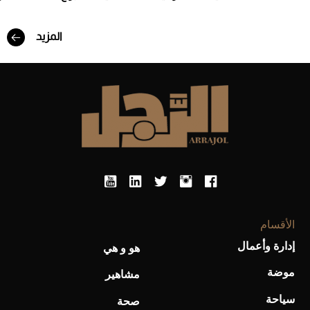
أفضل تدريج للشعر الطويل لإطلالة جريئة وعصرية
المزيد
أحذية Mary Jane: ترف وأناقة للرجال
الأقسام
إدارة وأعمال
هو و هي
موضة
مشاهير
سياحة
صحة