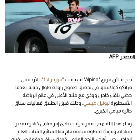
المصدر: AFP
نجح سائق فريق "Alpine" لسباقات "
فورمولا 1
"، الأرجنتيني
فرانكو كولابينتو، في تحقيق طموح راوده طوال حياته، بعدما
حظي بلقاء خاص وودّي مع مثله الأعلى في عالم الرياضة
الأسطورة
ليونيل ميسي
، وذلك قبيل انطلاق فعاليات سباق
جائزة ميامي الكبرى.
وجاء هذا اللقاء في مقر تدريبات نادي إنتر ميامي كبادرة تقدير
متبادلة، وتتويجًا لخطوة سابقة قام بها السائق الشاب العام
الماضي حين أهدى النجم العالمي خوذة سباق موقعة من قِبله.