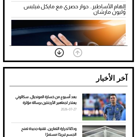
إلهام الأساطير.. حوار حصري مع مايكل فيلبس
وليون مارشان
آخر الأخبار
بعد أسبوع من خسارة المونديال.. سكالوني
ضعف تبريد مكيف السيارة عند الوقوف.. أشهر
يعتذر لجماهير الأرجنتين برسالة مؤثرة
الأسباب والحلول
2026-07-27
وداعًا لحرارة التمارين.. تقنية جديدة تمنح
الجسم تبريدًا مستمرًا