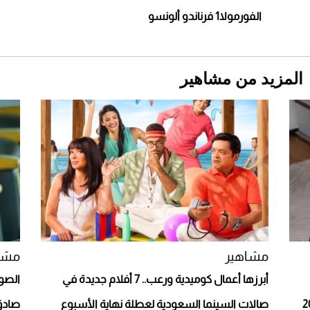
الفورمولا1 فرناندو ألونسو
المزيد من مشاهير
Aston Martin Valiant: على هوى الأبطال
مشاهير
مشا
أبرزها أعمال كوميدية ورعب.. 7 أفلام جديدة في
الصو
صالات السينما السعودية لعطلة نهاية الأسبوع
صادق