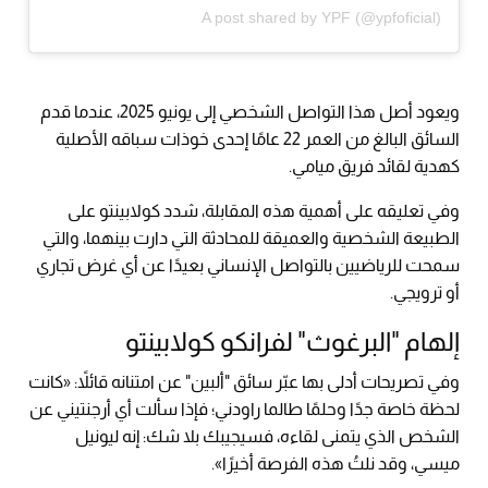
A post shared by YPF (@ypfoficial)
ويعود أصل هذا التواصل الشخصي إلى يونيو 2025، عندما قدم
السائق البالغ من العمر 22 عامًا إحدى خوذات سباقه الأصلية
كهدية لقائد فريق ميامي.
وفي تعليقه على أهمية هذه المقابلة، شدد كولابينتو على
الطبيعة الشخصية والعميقة للمحادثة التي دارت بينهما، والتي
سمحت للرياضيين بالتواصل الإنساني بعيدًا عن أي غرض تجاري
أو ترويجي.
إلهام "البرغوث" لفرانكو كولابينتو
وفي تصريحات أدلى بها عبّر سائق "ألبين" عن امتنانه قائلاً: «كانت
لحظة خاصة جدًا وحلمًا طالما راودني؛ فإذا سألت أي أرجنتيني عن
الشخص الذي يتمنى لقاءه، فسيجيبك بلا شك: إنه ليونيل
ميسي، وقد نلتُ هذه الفرصة أخيرًا».