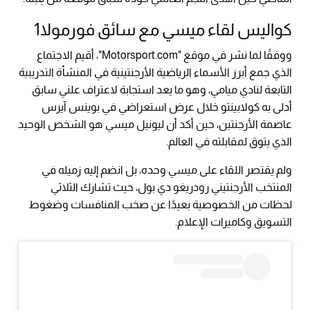
كواليس لقاء ميسي مع سائق فورمولا1
ووفقًا لما نشر في موقع "Motorsport.com"، أقيم الاجتماع
الذي جمع أبرز الأسماء الرياضية الأرجنتينية في المنشأة التدريبية
التابعة لنادي ميامي، وهو ما يعد استجابة لاعتراف علني سابق
أدلى به كولابينتو خلال عرض استعراضي في بوينس آيرس
عاصمة الأرجنتين، حين أكد أن ليونيل ميسي هو الشخص الوحيد
الذي يتوق لمقابلته في العالم.
ولم يقتصر اللقاء على ميسي وحده، بل انضم إليه زميله في
المنتخب الأرجنتيني رودريغو دي بول، حيث تشارك الثلاثي
لحظات من الخصوصية بعيدًا عن صخب المنافسات وضغوط
التسويق وكاميرات الإعلام.