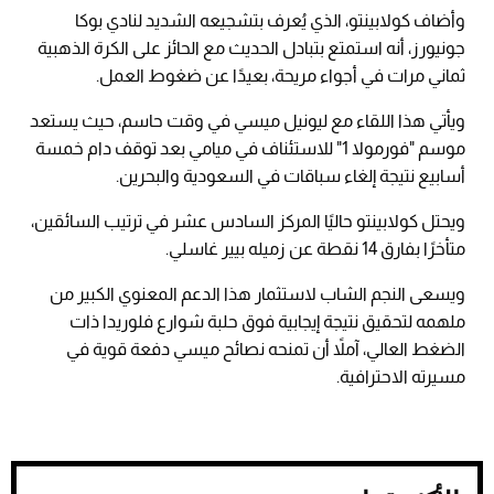
وأضاف كولابينتو، الذي يُعرف بتشجيعه الشديد لنادي بوكا
جونيورز، أنه استمتع بتبادل الحديث مع الحائز على الكرة الذهبية
ثماني مرات في أجواء مريحة، بعيدًا عن ضغوط العمل.
ويأتي هذا اللقاء مع ليونيل ميسي في وقت حاسم، حيث يستعد
موسم "فورمولا 1" للاستئناف في ميامي بعد توقف دام خمسة
أسابيع نتيجة إلغاء سباقات في السعودية والبحرين.
ويحتل كولابينتو حاليًا المركز السادس عشر في ترتيب السائقين،
متأخرًا بفارق 14 نقطة عن زميله بيير غاسلي.
ويسعى النجم الشاب لاستثمار هذا الدعم المعنوي الكبير من
ملهمه لتحقيق نتيجة إيجابية فوق حلبة شوارع فلوريدا ذات
الضغط العالي، آملاً أن تمنحه نصائح ميسي دفعة قوية في
مسيرته الاحترافية.