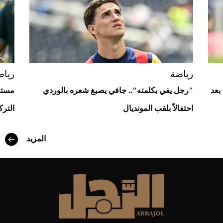
رياضة
رياض
بعد
"رجل يفي بكلمته".. جافي يصبغ شعره بالوردي
مستغ
احتفالاً بلقب المونديال
الترك
أفضل تدريج للشعر الطويل لإطلالة جريئة وعصرية
المزيد