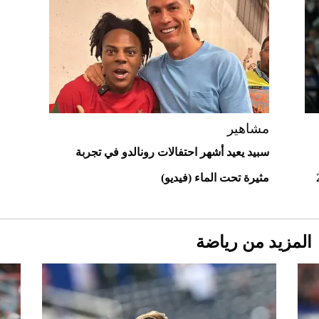
"بوجاتي ميسترال" الاستثنائية للبيع في
مزاد مونتيري
2026-07-23
أغلى 10 عطور في العالم للرجال تمنحك فخامة
استثنائية
مشاهير
سبيد يعيد أشهر احتفالات رونالدو في تجربة
مثيرة تحت الماء (فيديو)
المزيد من رياضة
Aston Martin Valiant: على هوى الأبطال