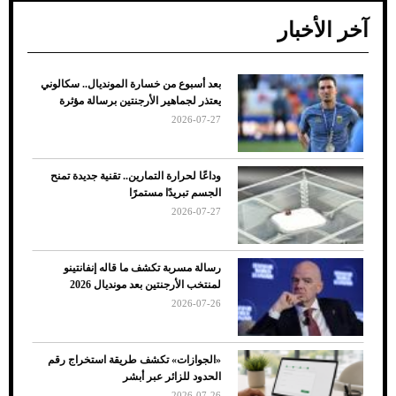
آخر الأخبار
بعد أسبوع من خسارة المونديال.. سكالوني
ضعف تبريد مكيف السيارة عند الوقوف.. أشهر
يعتذر لجماهير الأرجنتين برسالة مؤثرة
الأسباب والحلول
2026-07-27
وداعًا لحرارة التمارين.. تقنية جديدة تمنح
الجسم تبريدًا مستمرًا
2026-07-27
رسالة مسربة تكشف ما قاله إنفانتينو
لمنتخب الأرجنتين بعد مونديال 2026
2026-07-26
7 نصائح لاختيار لون البنطلون المناسب للقميص
«الجوازات» تكشف طريقة استخراج رقم
الأسود
الحدود للزائر عبر أبشر
2026-07-26