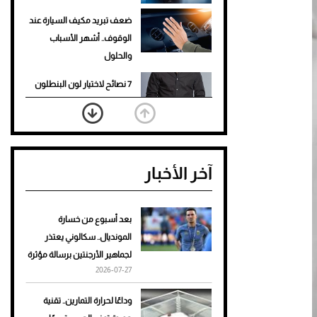
ضعف تبريد مكيف السيارة عند
الوقوف.. أشهر الأسباب
والحلول
7 نصائح لاختيار لون البنطلون
المناسب للقميص الأسود
نرى المستقبل من خلال
تصميماتنا.. كيف حجزت 1886
آخر الأخبار
مكانها في عالم الأزياء؟
أغلى 10 عطور في العالم للرجال
تمنحك فخامة استثنائية
بعد أسبوع من خسارة
المونديال.. سكالوني يعتذر
Aston Martin Valiant: على
لجماهير الأرجنتين برسالة مؤثرة
هوى الأبطال
2026-07-27
أفضل تدريج للشعر الطويل
وداعًا لحرارة التمارين.. تقنية
لإطلالة جريئة وعصرية