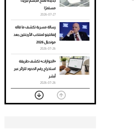
جديدة تمنح الجسم تبريدًا
مستمرًا
أحذية Mary Jane: ترف وأناقة
2026-07-27
للرجال
رسالة مسربة تكشف ما قاله
إنفانتينو لمنتخب الأرجنتين بعد
مونديال 2026
2026-07-26
«الجوازات» تكشف طريقة
استخراج رقم الحدود للزائر عبر
أبشر
2026-07-26
بعد 7 أشهر من تعرضه لحادث
مروع.. جوشوا يفوز على برينغا
بـ"الضربة القاضية" (فيديو)
2026-07-26
موعد صرف حساب المواطن