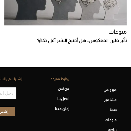
منوعات
تأثير فلين المعكوس.. هل أصبح البشر أقل ذكاءً؟
روابط مفيدة
إشترك فى النشر
من نحن
هو و هي
اتصل بنا
مشاهير
إعلن معنا
صحة
منوعات
رياضة