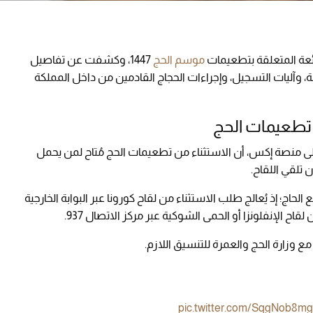
شائعة المتعلقة بتطعيمات
موسم الحج
1447، وكشفت عن تفاصيل
، وآليات التسجيل، وإجراءات الحجاج القادمين من داخل المملكة
تطعيمات الحج
الوزارة، عبر حسابها الرسمي "الصحة_937" على منصة إكس، أن الاستثناء من تطعيمات الحج مُتاح لمن يحمل
ن تلقي اللقاح.
حاج؛ إذ يُعالج طلب الاستثناء من لقاح كورونا عبر البوابة الخارجية
ح الإنفلونزا أو الحمى الشوكية عبر مركز الاتصال 937.
ع وزارة الحج والعمرة للتنسيق اللازم.
pic.twitter.com/SqgNob8m