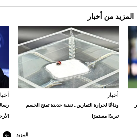
المزيد من أخبار
Aston Martin Valiant: على هوى الأبطال
أخبار
أخبا
ر
وداعًا لحرارة التمارين.. تقنية جديدة تمنح الجسم
رسالة
تبريدًا مستمرًا
الأرجن
أفضل تدريج للشعر الطويل لإطلالة جريئة وعصرية
المزيد