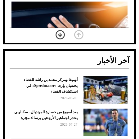
آخر الأخبار
أوميغا ومركز محمد بن راشد للفضاء
ضعف تبريد مكيف السيارة عند الوقوف.. أشهر
يحتفيان بإرث «Speedmaster» في
الأسباب والحلول
استكشاف الفضاء
2026-08-09
بعد أسبوع من خسارة المونديال.. سكالوني
يعتذر لجماهير الأرجنتين برسالة مؤثرة
2026-07-27