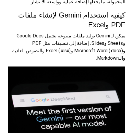
المحمولة، ما يجعلها إضافة عملية وواسعة الانتشار.
كيفية استخدام Gemini لإنشاء ملفات
PDF وExcel
يمكن لـ Gemini توليد ملفات متنوعة تشمل Google Docs
وSheets وSlides، إضافة إلى تنسيقات مثل PDF
وMicrosoft Word (.docx) وExcel (.xlsx) والنصوص العادية
والـMarkdown.