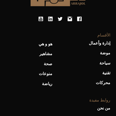
الأقسام
أحذية Mary Jane: ترف وأناقة للرجال
إدارة وأعمال
هو و هي
موضة
مشاهير
سياحة
صحة
تقنية
منوعات
محركات
رياضة
روابط مفيدة
من نحن