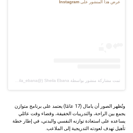
عرض هذا المنشور على Instagram
تمت مشاركة منشور بواسطة ‏‎Sheila Ebana‎‏ (@‏‎sheila_ebana‎‏)
وتُظهر الصور أن يامال (17 عامًا) يعتمد على برنامج متوازن
يجمع بين الراحة، والتدريبات الخفيفة، وقضاء وقت عائلي
يساعده على استعادة توازنه النفسي والبدني، في إطار خطة
تأهيل تهدف لعودته التدريجية إلى الملاعب.