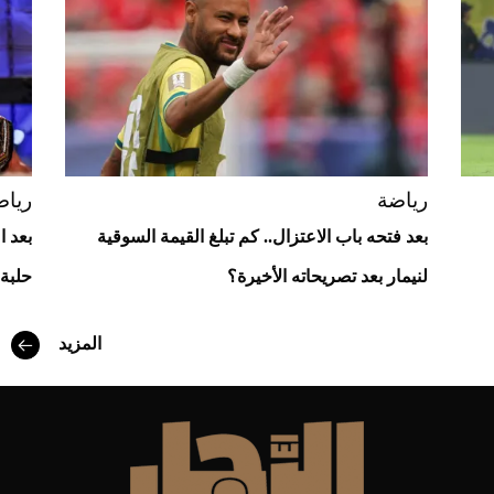
Aston Martin Valiant: على هوى الأبطال
رياضة
رياض
بعد فتحه باب الاعتزال.. كم تبلغ القيمة السوقية
بعد ا
لنيمار بعد تصريحاته الأخيرة؟
حلبة WWE
أفضل تدريج للشعر الطويل لإطلالة جريئة وعصرية
المزيد