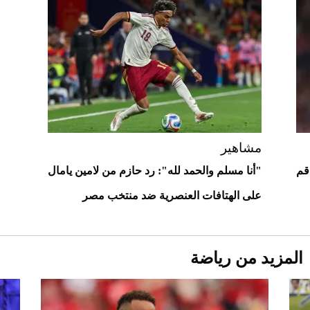
Comeback" في جدة (فيديو)
2026-07-25
"بوجاتي ميسترال" الاستثنائية للبيع في
مزاد مونتيري
2026-07-23
أغلى 10 عطور في العالم للرجال تمنحك فخامة
استثنائية
مشاهير
قم
"أنا مسلم والحمد لله": رد حازم من لامين يامال
على الهتافات العنصرية ضد منتخب مصر
المزيد من رياضة