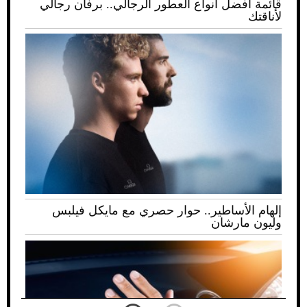
قائمة أفضل أنواع العطور الرجالي.. برفان رجالي
لأناقتك
إلهام الأساطير.. حوار حصري مع مايكل فيلبس
وليون مارشان