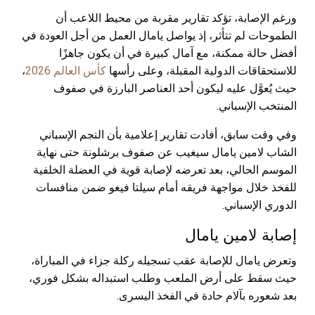
ورغم الإصابة، تؤكد تقارير مقربة من محيط اللاعب أن
الطموحات لم تتأثر، إذ يواصل يامال العمل من أجل العودة في
أفضل حالة ممكنة، مع آمال كبيرة في أن يكون جاهزًا
للاستحقاقات الدولية المقبلة، وعلى رأسها
كأس العالم 2026
،
حيث يُعوَّل عليه ليكون أحد العناصر البارزة في صفوف
المنتخب الإسباني.
وفي وقت سابق، أفادت تقارير إعلامية بأن النجم الإسباني
الشاب
لامين يامال
سيغيب عن صفوف
برشلونة
حتى نهاية
الموسم الحالي، بعد تعرضه لإصابة قوية في العضلة الخلفية
للفخذ خلال مواجهة فريقه أمام سيلتا فيغو ضمن منافسات
الدوري الإسباني.
إصابة
لامين يامال
وتعرض يامال للإصابة عقب تسجيله ركلة جزاء في المباراة،
حيث سقط على أرض الملعب وطلب استبداله بشكل فوري،
بعد شعوره بآلام حادة في الفخذ اليسرى.