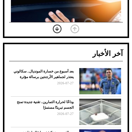
آخر الأخبار
بعد أسبوع من خسارة المونديال.. سكالوني
ضعف تبريد مكيف السيارة عند الوقوف.. أشهر
يعتذر لجماهير الأرجنتين برسالة مؤثرة
الأسباب والحلول
2026-07-27
وداعًا لحرارة التمارين.. تقنية جديدة تمنح
الجسم تبريدًا مستمرًا
2026-07-27