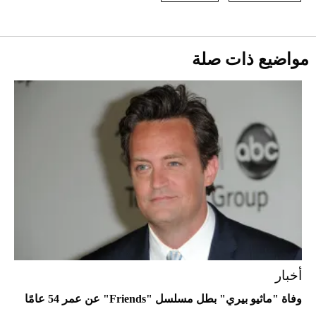
2026-07-25
قبل ليلة النزال.. اكتمال وزن أبطال "The
مواضيع ذات صلة
Comeback" في جدة (فيديو)
2026-07-25
"بوجاتي ميسترال" الاستثنائية للبيع في
مزاد مونتيري
2026-07-23
أغلى 10 عطور في العالم للرجال تمنحك فخامة
استثنائية
أخبار
وفاة "ماثيو بيري" بطل مسلسل "Friends" عن عمر 54 عامًا