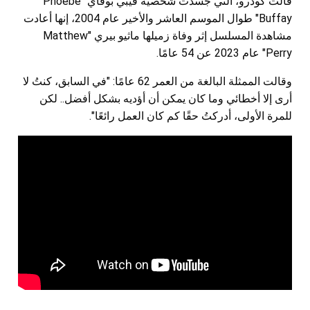
قالت كودرو، التي جسّدت شخصية فيبي بوفاي "Phoebe
Buffay" طوال الموسم العاشر والأخير عام 2004، إنها أعادت
مشاهدة المسلسل إثر وفاة زميلها ماثيو بيري "Matthew
Perry" عام 2023 عن 54 عامًا.
وقالت الممثلة البالغة من العمر 62 عامًا: "في السابق، كنتُ لا
أرى إلا أخطائي وما كان يمكن أن أؤديه بشكل أفضل.. لكن
للمرة الأولى، أدركتُ حقًا كم كان العمل رائعًا".