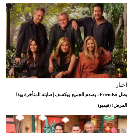
Aston Martin Valiant: على هوى الأبطال
أخبار
بطل «Friends» يصدم الجميع ويكشف إصابته المتأخرة بهذا
المرض! (فيديو)
أفضل تدريج للشعر الطويل لإطلالة جريئة وعصرية