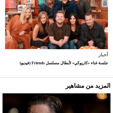
أخبار
أحذية Mary Jane: ترف وأناقة للرجال
جلسة غناء «كاريوكي» لأبطال مسلسل Friends (فيديو)
المزيد من مشاهير