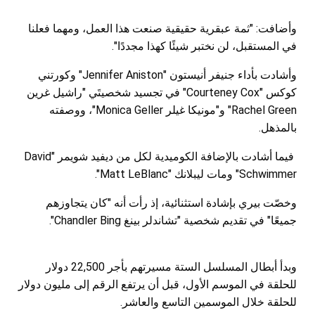
وأضافت: "ثمة عبقرية حقيقية صنعت هذا العمل، ومهما فعلنا
في المستقبل، لن نختبر شيئًا كهذا مجددًا".
وأشادت بأداء جنيفر أنيستون "Jennifer Aniston" وكورتني
كوكس "Courteney Cox" في تجسيد شخصيتَي "راشيل غرين
Rachel Green" و"مونيكا غيلر Monica Geller"، ووصفته
بالمذهل.
فيما أشادت بالإضافة الكوميدية لكل من ديفيد شويمر "David
Schwimmer" ومات ليبلانك "Matt LeBlanc".
وخصّت بيري بإشادة استثنائية، إذ رأت أنه "كان يتجاوزهم
جميعًا" في تقديم شخصية "تشاندلر بينغ Chandler Bing".
وبدأ أبطال المسلسل الستة مسيرتهم بأجر 22,500 دولار
للحلقة في الموسم الأول، قبل أن يرتفع الرقم إلى مليون دولار
للحلقة خلال الموسمين التاسع والعاشر.