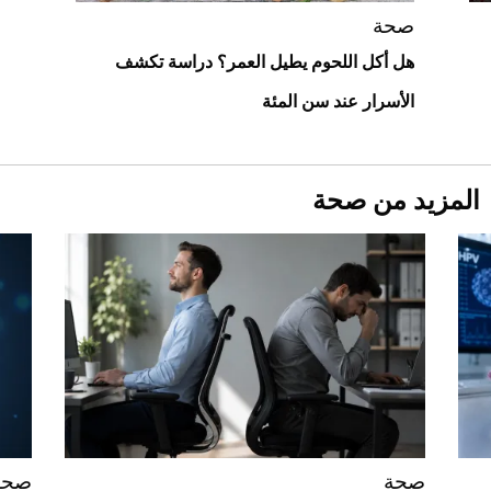
أغلى 10 عطور في العالم للرجال تمنحك فخامة
استثنائية
صحة
هل أكل اللحوم يطيل العمر؟ دراسة تكشف
الأسرار عند سن المئة
المزيد من صحة
Aston Martin Valiant: على هوى الأبطال
صحة
صحة