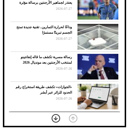
يعتذر لجماهير الأرجنتين برسالة مؤثرة
الأسباب والحلول
2026-07-27
وداعًا لحرارة التمارين.. تقنية جديدة تمنح
الجسم تبريدًا مستمرًا
2026-07-27
رسالة مسربة تكشف ما قاله إنفانتينو
لمنتخب الأرجنتين بعد مونديال 2026
2026-07-26
7 نصائح لاختيار لون البنطلون المناسب للقميص
«الجوازات» تكشف طريقة استخراج رقم
الأسود
الحدود للزائر عبر أبشر
2026-07-26
بعد 7 أشهر من تعرضه لحادث مروع.. جوشوا
يفوز على برينغا بـ"الضربة القاضية" (فيديو)
2026-07-26