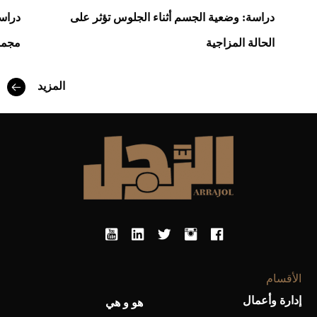
دراسة: وضعية الجسم أثناء الجلوس تؤثر على
دراسة
الحالة المزاجية
مجمو
المزيد
أفضل تدريج للشعر الطويل لإطلالة جريئة وعصرية
الأقسام
إدارة وأعمال
هو و هي
أحذية Mary Jane: ترف وأناقة للرجال