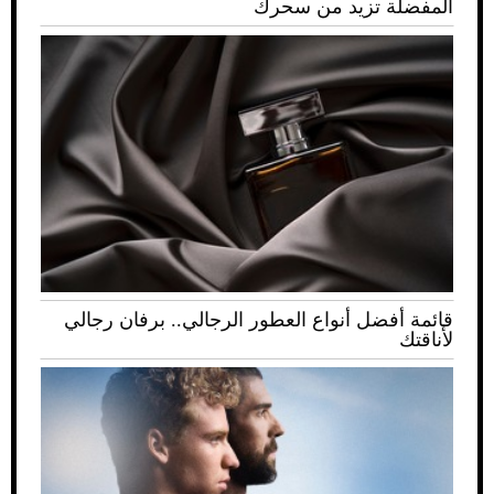
المفضلة تزيد من سحرك
قائمة أفضل أنواع العطور الرجالي.. برفان رجالي
لأناقتك