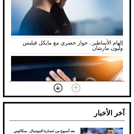
إلهام الأساطير.. حوار حصري مع مايكل فيلبس
وليون مارشان
آخر الأخبار
بعد أسبوع من خسارة المونديال.. سكالوني
ضعف تبريد مكيف السيارة عند الوقوف.. أشهر