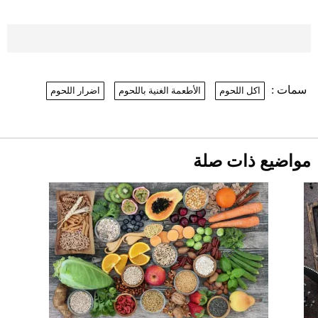
موعد صرف حساب المواطن لشهر
أغسطس 2026
2026-07-25
سمات :
اكل اللحوم
الأطعمة الغنية باللحوم
اضرار اللحوم
نرى المستقبل من خلال تصميماتنا.. كيف حجزت
1886 مكانها في عالم الأزياء؟
أقصر يوم في 2026 يقترب.. ماذا يحدث في
دوران الأرض؟
2026-07-25
مواضيع ذات صلة
قبل ليلة النزال.. اكتمال وزن أبطال "The
Comeback" في جدة (فيديو)
2026-07-25
"بوجاتي ميسترال" الاستثنائية للبيع في
مزاد مونتيري
2026-07-23