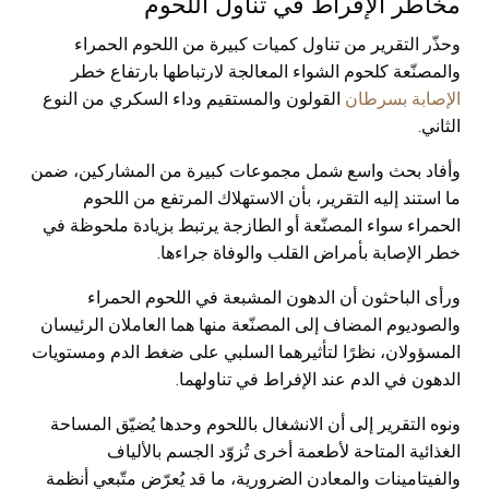
مخاطر الإفراط في تناول اللحوم
وحذّر التقرير من تناول كميات كبيرة من اللحوم الحمراء
والمصنّعة كلحوم الشواء المعالجة لارتباطها بارتفاع خطر
الإصابة بسرطان
القولون والمستقيم وداء السكري من النوع
الثاني.
وأفاد بحث واسع شمل مجموعات كبيرة من المشاركين، ضمن
ما استند إليه التقرير، بأن الاستهلاك المرتفع من اللحوم
الحمراء سواء المصنّعة أو الطازجة يرتبط بزيادة ملحوظة في
خطر الإصابة بأمراض القلب والوفاة جراءها.
ورأى الباحثون أن الدهون المشبعة في اللحوم الحمراء
والصوديوم المضاف إلى المصنّعة منها هما العاملان الرئيسان
المسؤولان، نظرًا لتأثيرهما السلبي على ضغط الدم ومستويات
الدهون في الدم عند الإفراط في تناولهما.
ونوه التقرير إلى أن الانشغال باللحوم وحدها يُضيّق المساحة
الغذائية المتاحة لأطعمة أخرى تُزوّد الجسم بالألياف
والفيتامينات والمعادن الضرورية، ما قد يُعرّض متّبعي أنظمة