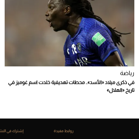
رياضة
في ذكرى ميلاد «الأسد».. محطات تهديفية خلدت اسم غوميز في
تاريخ «الهلال»
روابط مفيدة
إشترك فى النشر