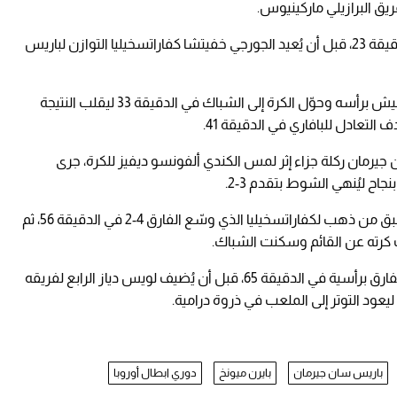
 البرازيلي ماركينيوس.
وأهدر عثمان ديمبيلي فرصة تسوية الأرقام في الدقيقة 23، قبل أن يُعيد الجورجي خفيتشا كفاراتسخيليا التوازن لباريس
ومن ركنية نفذها ديمبيلي، ارتقى البرتغالي جواو نيفيش برأسه وحوّل الكرة إلى الشباك في الدقيقة 33 ليقلب النتيجة
لتعادل للبافاري في الدقيقة 41.
يرمان ركلة جزاء إثر لمس الكندي ألفونسو ديفيز للكرة، جرى
جاح ليُنهي الشوط بتقدم 3-2.
وفي الشوط الثاني، منح أشرف حكيمي كرة على طبق من ذهب لكفاراتسخيليا الذي وسّع الفارق 4-2 في الدقيقة 56، ثم
 كرته عن القائم وسكنت الشباك.
لكن بايرن لم يستسلم، إذ قلّص دايوت أوباميكانو الفارق برأسية في الدقيقة 65، قبل أن يُضيف لويس دياز الرابع لفريقه
باريس سان جيرمان
بايرن ميونخ
دوري ابطال أوروبا