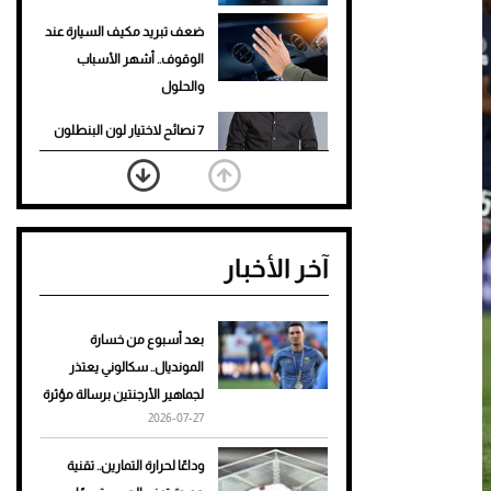
ضعف تبريد مكيف السيارة عند
الوقوف.. أشهر الأسباب
والحلول
7 نصائح لاختيار لون البنطلون
المناسب للقميص الأسود
نرى المستقبل من خلال
تصميماتنا.. كيف حجزت 1886
آخر الأخبار
مكانها في عالم الأزياء؟
أغلى 10 عطور في العالم للرجال
تمنحك فخامة استثنائية
بعد أسبوع من خسارة
المونديال.. سكالوني يعتذر
Aston Martin Valiant: على
لجماهير الأرجنتين برسالة مؤثرة
هوى الأبطال
2026-07-27
أفضل تدريج للشعر الطويل
وداعًا لحرارة التمارين.. تقنية
لإطلالة جريئة وعصرية