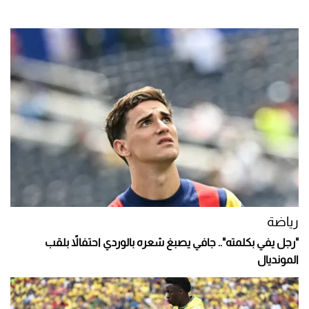
رياضة
"رجل يفي بكلمته".. جافي يصبغ شعره بالوردي احتفالاً بلقب
المونديال