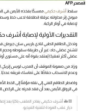
المصدر:AFP
سقط
أشرف حكيمي
ممسكًا بفخذه الأيمن في الد
ميونخ، إثر محاولته عرقلة انطلاقة لاعب خط وسط ا
لإصابة في أوتار الركبة.
التقديرات الأولية لإصابة أشرف ح
وتدخل الطاقم الطبي لنادي باريس سان جيرمان فو
لتشنج عضلي حاد؛ غير أن طريقة سقوطه وحجم الألم
عضلي أكثر تعقيدًا يُعتقد بقوة أنه على مستوى أوتا
وزاد من صعوبة الموقف أن المدرب لويس إنريكي استن
وعدم الانسحاب حفاظًا على تماسك فريقه عدديًا.
واضطر الطاقم الفني إلى نقله مؤقتًا إلى الخط الأم
في الرواق الأيمن بعد أن فقد قدرته على الركض الس
🟥🚑 أشرف حكيمي يغادر الملعب باكيًا بعد إصا
دياز عقب العودة لتقنية الفيديو.