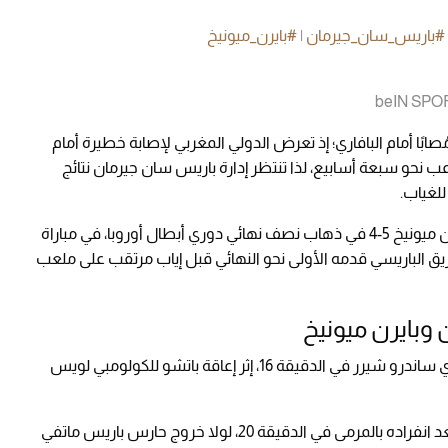
#باريس_سان_جيرمان
|
#بايرن_ميونيخ
ابًا أمام البافاري؛ إذ تعرض الدولي المغربي لإصابة خطيرة أمام
 نحو سبعة أسابيع، لذا تنتظر إدارة باريس سان جيرمان نتائج
للغياب.
على بايرن ميونيخ 5-4 في ذهاب نصف نهائي دوري أبطال أوروبا، في مباراة
الفريق الباريسي قدمه الأولى نحو النهائي قبل إياب مرتقب على ملعب
وبايرن ميونيخ
بدأ بايرن متقدمًا بركلة جزاء منحها الحكم السويسري ساندرو شيرر في الدقيقة 16، إثر إعاقة باتشو للكولومبي لويس
وكاد الفرنسي مايكل أوليسيه أن يضاعف التقدم بعد انفراده بالمرمى في الدقيقة 20، لولا خروج حارس باريس ماتفي