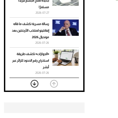
جديدة تمنح الجسم تبريدًا
مستمرًا
أحذية Mary Jane: ترف وأناقة
2026-07-27
للرجال
رسالة مسربة تكشف ما قاله
إنفانتينو لمنتخب الأرجنتين بعد
مونديال 2026
2026-07-26
«الجوازات» تكشف طريقة
استخراج رقم الحدود للزائر عبر
أبشر
2026-07-26
بعد 7 أشهر من تعرضه لحادث
مروع.. جوشوا يفوز على برينغا
بـ"الضربة القاضية" (فيديو)
2026-07-26
موعد صرف حساب المواطن