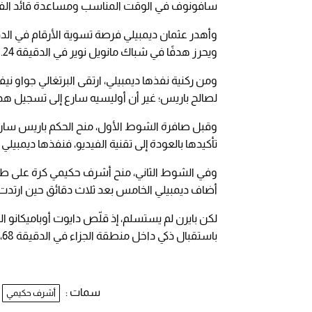
سافونوف في الوقت المناسب ومساعدة قائد الفريق
ويحرز هدفًا في شباك مانويل نوير في الدقيقة 24.
لصالح باريس؛ غير أن أوليسيه سارع إلى تسجيل هدف ا
وقبل صافرة الشوط الأول، منح الحكم باريس سان ج
تأكيدها بالعودة إلى تقنية الفيديو، فنفذها ديمبيلي بن
أضاف ديمبيلي الخامس بعد ثلاث دقائق حين ارتدت
باستقبال ذكي داخل منطقة الجزاء في الدقيقة 68، ليعود التوتر إلى الملعب في ذروة درامية.
سمات :
أشرف حكيمي