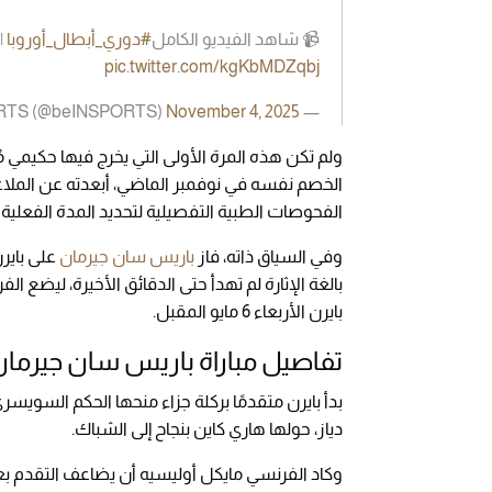
📹 شاهد الفيديو الكامل
#دوري_أبطال_أوروبا
|
pic.twitter.com/kgKbMDZqbj
November 4, 2025
— beIN SPORTS (@beINSPORTS)
ولم تكن هذه المرة الأولى التي يخرج فيها حكيمي مُص
الخصم نفسه في نوفمبر الماضي، أبعدته عن الملاعب
الفحوصات الطبية التفصيلية لتحديد المدة الفعلية 
وفي السياق ذاته، فاز
باريس سان جيرمان
بالغة الإثارة لم تهدأ حتى الدقائق الأخيرة، ليضع 
بايرن الأربعاء 6 مايو المقبل.
تفاصيل مباراة باريس سان جيرمان 
دياز، حولها هاري كاين بنجاح إلى الشباك.