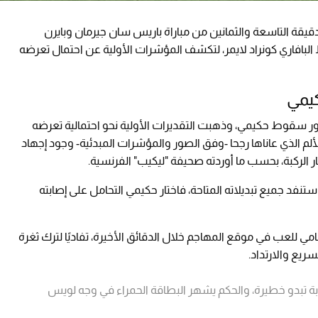
قيقة التاسعة والثمانين من مباراة باريس سان جيرمان وبايرن
لبافاري كونراد لايمر، لتكشف المؤشرات الأولية عن احتمال تعرضه
كيمي
ر سقوط حكيمي، وذهبت التقديرات الأولية نحو احتمالية تعرضه
 الذي عاناها رجحا -وفق الصور والمؤشرات المبدئية- وجود إجهاد
ر الركبة، بحسب ما أوردته صحيفة "ليكيب" الفرنسية.
فد جميع تبديلاته المتاحة، فاختار حكيمي التحامل على إصابته
امي للعب في موقع المهاجم خلال الدقائق الأخيرة، تفاديًا لترك ثغرة
ريع والارتداد.
بة تبدو خطيرة، والحكم يشهر البطاقة الحمراء في وجه لويس