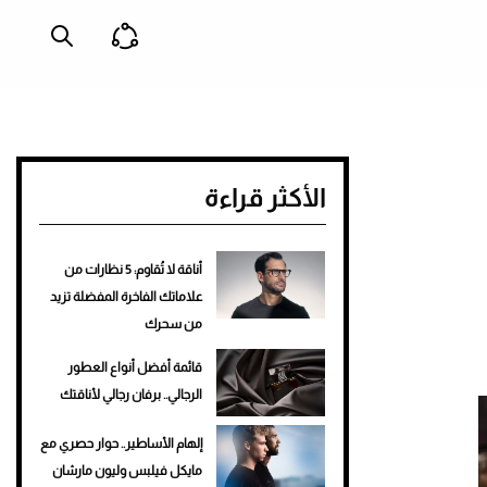
الأكثر قراءة
أناقة لا تُقاوم: 5 نظارات من
علاماتك الفاخرة المفضلة تزيد
من سحرك
قائمة أفضل أنواع العطور
الرجالي.. برفان رجالي لأناقتك
إلهام الأساطير.. حوار حصري مع
مايكل فيلبس وليون مارشان