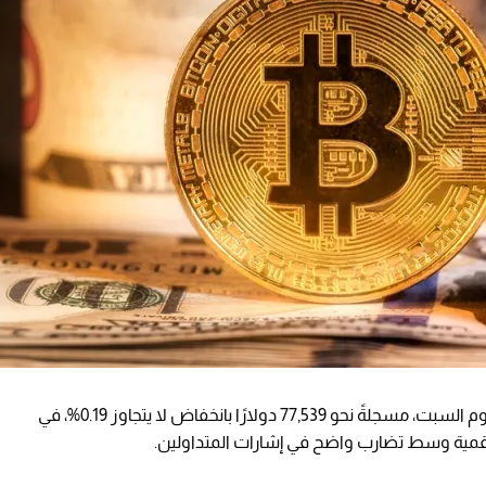
بشكل طفيف خلال تعاملات اليوم السبت، مسجلةً نحو 77,539 دولارًا بانخفاض لا يتجاوز 0.19%، في
رقمية وسط تضارب واضح في إشارات المتداولين.