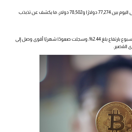
راوحت العملة خلال اليوم بين 77,274 دولارًا و78,502 دولار، ما يكشف عن تذبذب
على أداء إيجابي نسبي خلال الأسبوع بارتفاع بلغ 2.44%، وسجلت صعودًا شهريًا أقوى وصل إلى