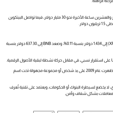
حلة الراهنة.
على صعيد السيولة، تجاوز حجم التداول خلال الأربع والعشرين ساعة الأخيرة نحو 30 مليار دولار، فيما تواصل البيتكوين
ولار.
وعلى صعيد العملات الأخرى، ارتفع سعر ريبل (XRP) إلى 1.434 دولار بنسبة 0.11%، وصعد BNB إلى 637.30 دولار بنسبة
تُعد البيتكوين أول عملة رقمية مشفّرة في العالم، ظهرت عام 2009 على يد شخص أو مجموعة مجهولة تحت اسم
ي، لا يخضع لسيطرة البنوك أو الحكومات، ويعتمد على تقنية تُعرف
المعاملات بشكل شفاف وآمن.