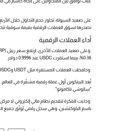
غياب توافق بين المتداولين على اتجاه حاسم في المر
تصدرها لسوق العملات الرقمية بقيمة سوقية تتخطى 1.5 تريليون د
أداء العملات الرقمية
0.36%، بينما استقرت USDC عند 0.9996 دولار.
وحافظت العملات المستقرة مثل USDT وUSDC على استقرار نسبي، في مقابل حركة نشطة لبقية الأصول الرقمية.
"ساتوشي ناكاموتو"
وجاءت الفكرة لتقديم نظام مالي إلكتروني لا مركز
باسم البلوكتشين، وهي سجل رقمي يُوثّق جميع 