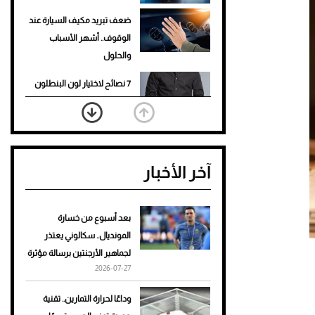
ضعف تبريد مكيف السيارة عند
الوقوف.. أشهر الأسباب
والحلول
7 نصائح لاختيار لون البنطلون
المناسب للقميص الأسود
نرى المستقبل من خلال
تصميماتنا.. كيف حجزت 1886
آخر الأخبار
مكانها في عالم الأزياء؟
أغلى 10 عطور في العالم للرجال
تمنحك فخامة استثنائية
بعد أسبوع من خسارة
المونديال.. سكالوني يعتذر
Aston Martin Valiant: على
لجماهير الأرجنتين برسالة مؤثرة
هوى الأبطال
2026-07-27
أفضل تدريج للشعر الطويل
وداعًا لحرارة التمارين.. تقنية
لإطلالة جريئة وعصرية