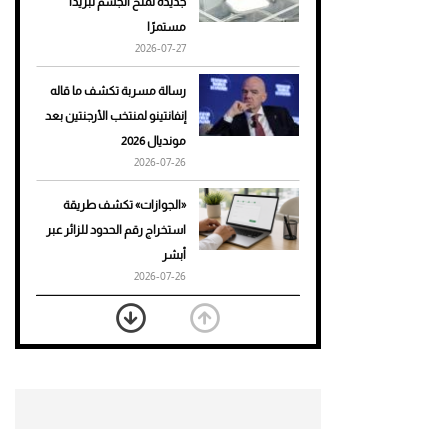
جديدة تمنح الجسم تبريدًا
مستمرًا
أحذية Mary Jane: ترف وأناقة
2026-07-27
للرجال
رسالة مسربة تكشف ما قاله
إنفانتينو لمنتخب الأرجنتين بعد
مونديال 2026
2026-07-26
«الجوازات» تكشف طريقة
استخراج رقم الحدود للزائر عبر
أبشر
2026-07-26
بعد 7 أشهر من تعرضه لحادث
مروع.. جوشوا يفوز على برينغا
بـ"الضربة القاضية" (فيديو)
2026-07-26
موعد صرف حساب المواطن