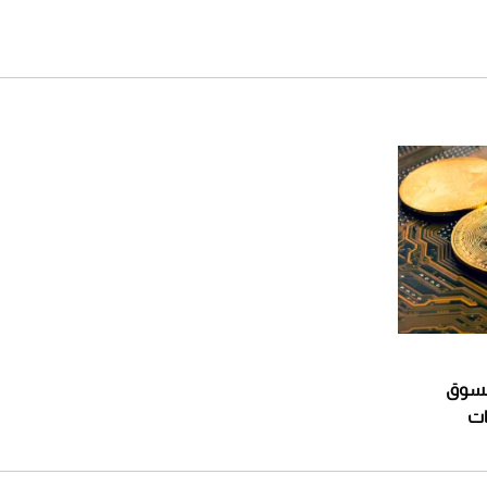
السوق
ات