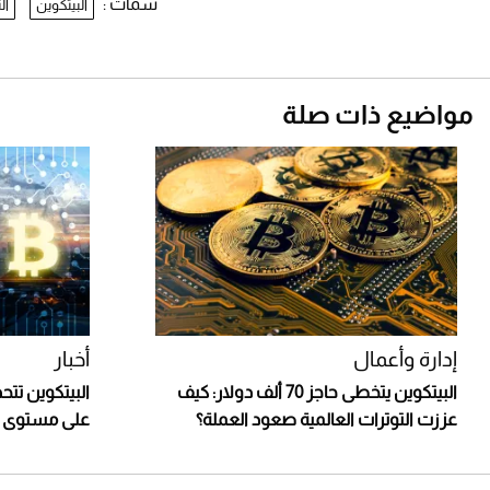
سمات :
البيتكوين
ال
مواضيع ذات صلة
إدارة وأعمال
أخبار
البيتكوين يتخطى حاجز 70 ألف دولار: كيف
البيتكوين تت
عززت التوترات العالمية صعود العملة؟
على مستوى يتجاوز 70 