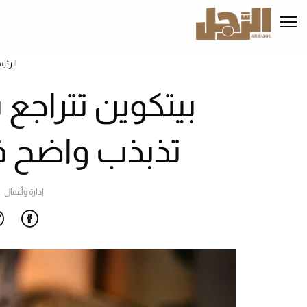
تجاوز
إلى
المحتوى
الرئيسي
الرئي
بيتكوين تترا
تذبذب واضح ف
إدارة وأعمال