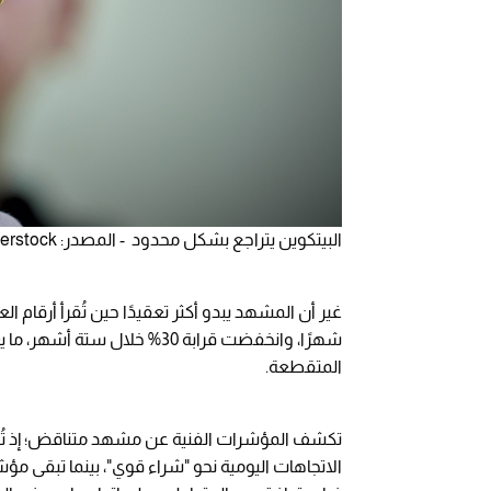
البيتكوين يتراجع بشكل محدود - المصدر: shutterstock
شهرًا، وانخفضت قرابة 30% خلا
المتقطعة.
تكشف المؤشرات الفنية عن مشهد متناقض؛ إذ تُظه
الاتجاهات اليومية نحو "شراء قوي"، بينما تبقى 