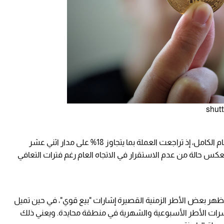
غير أن المشهد يبدو أكثر تعقيدًا حين تُقرأ أرقام العام الكامل، إذ تراجعت العملة بما يتجاوز 18% على مدار اثني عشر
ل ستة أشهر، ما يعكس حالة من عدم الاستقرار في الاتجاه العام رغم فترات التعافي
ر بعض الأطر الزمنية القصيرة إشارات "بيع قوي"، في حين تميل
مؤشرات الأطر الأسبوعية والشهرية في منطقة محايدة. ويعني ذلك