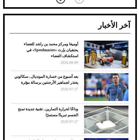
آخر الأخبار
أوميغا ومركز محمد بن راشد للفضاء
ضعف تبريد مكيف السيارة عند الوقوف.. أشهر
يحتفيان بإرث «Speedmaster» في
الأسباب والحلول
استكشاف الفضاء
2026-08-09
بعد أسبوع من خسارة المونديال.. سكالوني
يعتذر لجماهير الأرجنتين برسالة مؤثرة
2026-07-27
وداعًا لحرارة التمارين.. تقنية جديدة تمنح
الجسم تبريدًا مستمرًا
2026-07-27