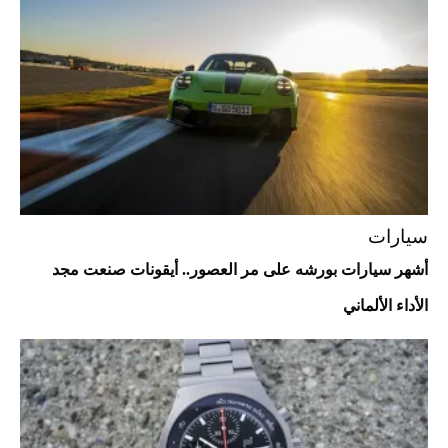
2026-07-25
قبل ليلة النزال.. اكتمال وزن أبطال "The
Comeback" في جدة (فيديو)
2026-07-25
أغلى 10 عطور في العالم للرجال تمنحك فخامة
استثنائية
سيارات
أشهر سيارات بورشه على مر العصور.. أيقونات صنعت مجد
الأداء الألماني