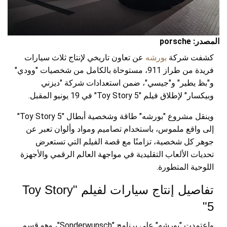
المصدر: porsche
كشفت شركة
بورشه
عن تعاون تاريخي لإنتاج ثلاث سيارات
فريدة من طراز 911، مستوحاة بالكامل من شخصيات "وودي"
و"بظ يطير" و"جيسي"، ضمن استعدادات شركة "ديزني
وبيكسار" لإطلاق فيلم "Toy Story 5" في 19 يونيو المقبل.
وينقل مشروع "بورشه" طاقة وشخصية أبطال "Toy Story 5"
إلى واقع ملموس، باستخدام تصاميم ومواد وألوان تعبر عن
جوهر كل شخصية، تزامنًا مع قصة الفيلم التي تستعرض
تحديات الألعاب التقليدية في مواجهة العالم الرقمي والأجهزة
اللوحية المتطورة.
تفاصيل إنتاج سيارات لفيلم "Toy Story
5"
واعتمدت "بورشه" على برنامج "Sonderwunsch"، وهو قسم