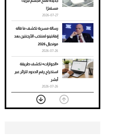
جديدة تمنح الجسم تبريدًا
مستمرًا
أحذية Mary Jane: ترف وأناقة
2026-07-27
للرجال
رسالة مسربة تكشف ما قاله
إنفانتينو لمنتخب الأرجنتين بعد
مونديال 2026
2026-07-26
«الجوازات» تكشف طريقة
استخراج رقم الحدود للزائر عبر
أبشر
2026-07-26
بعد 7 أشهر من تعرضه لحادث
مروع.. جوشوا يفوز على برينغا
بـ"الضربة القاضية" (فيديو)
2026-07-26
موعد صرف حساب المواطن