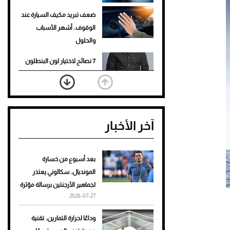
ضعف تبريد مكيف السيارة عند
الوقوف.. أشهر الأسباب
والحلول
7 نصائح لاختيار لون البنطلون
المناسب للقميص الأسود
نرى المستقبل من خلال
تصميماتنا.. كيف حجزت 1886
آخر الأخبار
مكانها في عالم الأزياء؟
أغلى 10 عطور في العالم للرجال
تمنحك فخامة استثنائية
بعد أسبوع من خسارة
المونديال.. سكالوني يعتذر
Aston Martin Valiant: على
لجماهير الأرجنتين برسالة مؤثرة
هوى الأبطال
2026-07-27
أفضل تدريج للشعر الطويل
وداعًا لحرارة التمارين.. تقنية
لإطلالة جريئة وعصرية