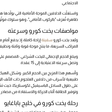
الاجتماعي.
واستغلّت الدلافين الموجة الأمامية التي يولّدها ه
ظاهرة تُعرَف "بالركوب الأمامي"، وهو سلوك موثّق
مواصفات يخت كورو وسرعته
ويُعد يخت كورو
سفينة
إزاحة كاملة، إذ يدفع أمام 
المراكب السريعة، ما ينتج موجة قوية وثابتة ونظيفة
وتصل سرعته الاعتيادية إلى 15 عقدة.
وأسهم هذا المزيج بين الحجم الكبير، وشكل الهيك
طبيعية لأسراب من دلافين العلجوم ذات الأنف الزجاج
على طول الساحل الباسيفيكي لكوستاريكا، حيث تش
وتوفير الطاقة أثناء الحركة والاستفادة من مصادر ال
رحلة يخت كورو في خليج باباغايو