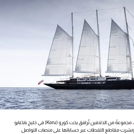
، مجموعةً من الدلافين تُرافق يخت كورو (Koru) في خليج باباغايو
 ونشرت مقاطع اللقطات عبر حساباتها على منصات التواصل