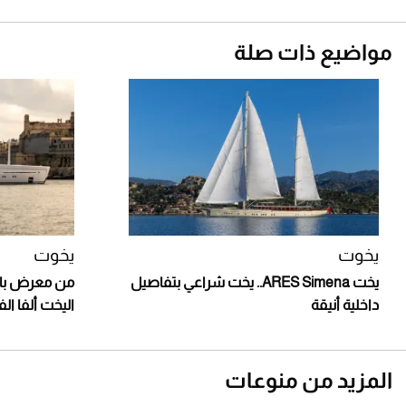
مواضيع ذات صلة
يخوت
يخوت
يخت ARES Simena.. يخت شراعي بتفاصيل
من معرض بالم
داخلية أنيقة
اليخت ألفا الف
المزيد من منوعات