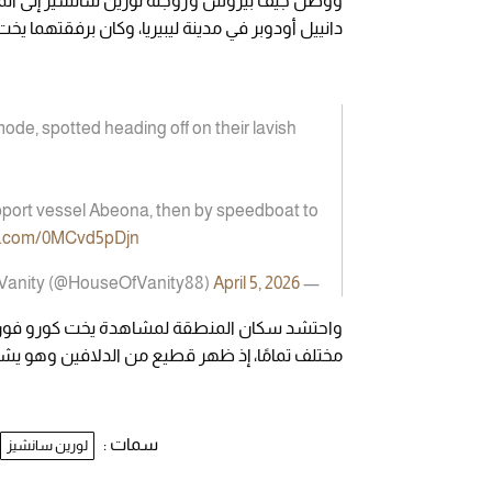
دانييل أودوبر في مدينة ليبيريا، وكان برفقتهما يخت أبيونا الذي
ode, spotted heading off on their lavish
 support vessel Abeona, then by speedboat to
ter.com/0MCvd5pDjn
April 5, 2026
— HouseOfVanity (@HouseOfVanity88)
واحتشد سكان المنطقة لمشاهدة يخت كورو فور ر
مختلف تمامًا، إذ ظهر قطيع من الدلافين وهو ي
سمات :
لورين سانشيز