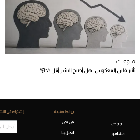
منوعات
تأثير فلين المعكوس.. هل أصبح البشر أقل ذكاءً؟
روابط مفيدة
إشترك فى النشر
من نحن
هو و هي
اتصل بنا
مشاهير