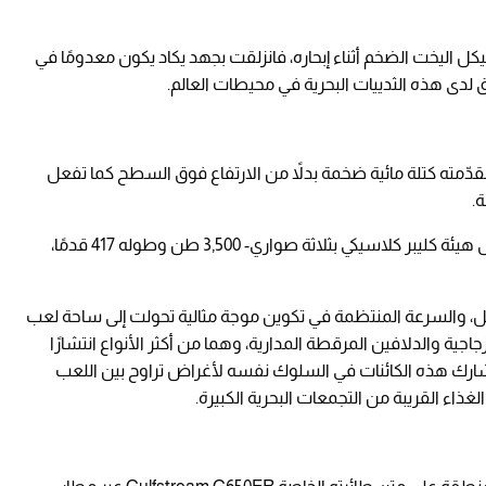
يكل اليخت الضخم أثناء إبحاره، فانزلقت بجهد يكاد يكون معدومًا في
 لدى هذه الثدييات البحرية في محيطات العالم.
مقدّمته كتلة مائية ضخمة بدلاً من الارتفاع فوق السطح كما تفعل
.
ويبلغ الحجم الإجمالي لليخت الشراعي -المصمم على هيئة كليبر كلاسيكي بثلاثة صواري- 3,500 طن وطوله 417 قدمًا،
ل، والسرعة المنتظمة في تكوين موجة مثالية تحولت إلى ساحة لعب
ية والدلافين المرقطة المدارية، وهما من أكثر الأنواع انتشارًا
ارك هذه الكائنات في السلوك نفسه لأغراض تراوح بين اللعب
غذاء القريبة من التجمعات البحرية الكبيرة.