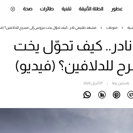
عطور
الطلة الأنيقة
تقنية
طائرات
صحة
سية
منوعات
مشهد طبيعي نادر.. كيف تحوّل يخت بيزوس إلى مسرح للدلافين؟ (في
در.. كيف تحوّل يخت
 للدلافين؟ (فيديو)
ياسمين رضا
07 أبريل 2026