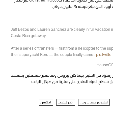
ووصل جيف بيزوس وزوجته لورين سانشيز إلى المنطقة على متن طائرته الخاصة Gulfstream G650ER عبر مطار
 تبلغ قيمته 75 مليون دولار.
Jeff Bezos and Lauren Sánchez are clearly in full vacation m
Costa Rica getaway.
After a series of transfers — first from a helicopter to the
their superyacht Koru — the couple finally came…
pic.twit
سوّه في الخليج، بينما كان بيزوس وسانشيز منشغلَين بمشهد
شق سطح المياه الهادئ على مقربة من هيكل اليخت.
الملياردير جيف بيزوس
أخبار اليخوت
الدلافين