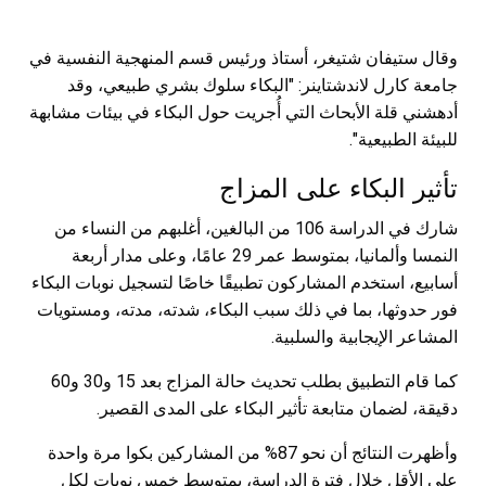
وقال ستيفان شتيغر، أستاذ ورئيس قسم المنهجية النفسية في
جامعة كارل لاندشتاينر: "البكاء سلوك بشري طبيعي، وقد
أدهشني قلة الأبحاث التي أُجريت حول البكاء في بيئات مشابهة
للبيئة الطبيعية".
تأثير البكاء على المزاج
شارك في الدراسة 106 من البالغين، أغلبهم من النساء من
النمسا وألمانيا، بمتوسط عمر 29 عامًا، وعلى مدار أربعة
أسابيع، استخدم المشاركون تطبيقًا خاصًا لتسجيل نوبات البكاء
فور حدوثها، بما في ذلك سبب البكاء، شدته، مدته، ومستويات
المشاعر الإيجابية والسلبية.
كما قام التطبيق بطلب تحديث حالة المزاج بعد 15 و30 و60
دقيقة، لضمان متابعة تأثير البكاء على المدى القصير.
وأظهرت النتائج أن نحو 87% من المشاركين بكوا مرة واحدة
على الأقل خلال فترة الدراسة، بمتوسط خمس نوبات لكل