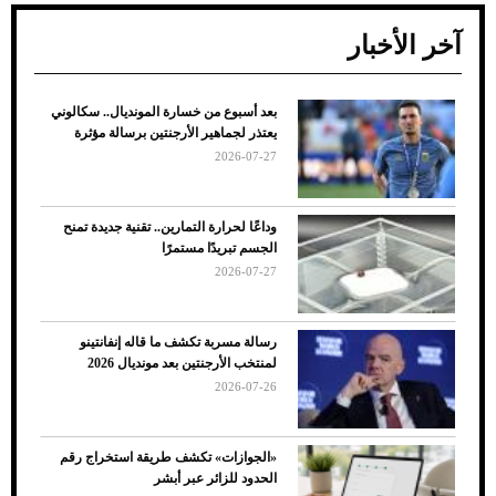
آخر الأخبار
بعد أسبوع من خسارة المونديال.. سكالوني
ضعف تبريد مكيف السيارة عند الوقوف.. أشهر
يعتذر لجماهير الأرجنتين برسالة مؤثرة
الأسباب والحلول
2026-07-27
وداعًا لحرارة التمارين.. تقنية جديدة تمنح
الجسم تبريدًا مستمرًا
2026-07-27
رسالة مسربة تكشف ما قاله إنفانتينو
لمنتخب الأرجنتين بعد مونديال 2026
2026-07-26
7 نصائح لاختيار لون البنطلون المناسب للقميص
«الجوازات» تكشف طريقة استخراج رقم
الأسود
الحدود للزائر عبر أبشر