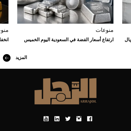
منوعات
منو
يال
ارتفاع أسعار الفضة في السعودية اليوم الخميس
انخف
المزيد
أفضل تدريج للشعر الطويل لإطلالة جريئة وعصرية