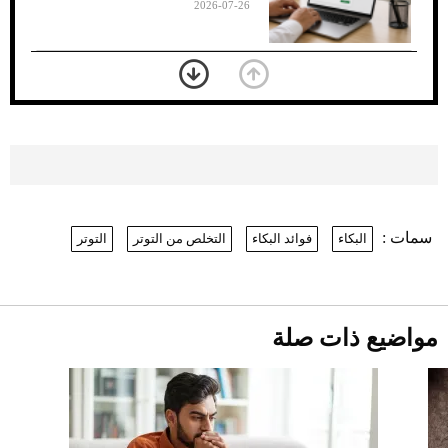
2026-07-26
بعد 7 أشهر من تعرضه لحادث مروع.. جوشوا
يفوز على برينغا بـ"الضربة القاضية" (فيديو)
2026-07-26
موعد صرف حساب المواطن لشهر
أغسطس 2026
2026-07-25
سمات :
البكاء
فوائد البكاء
التخلص من التوتر
التوتر
نرى المستقبل من خلال تصميماتنا.. كيف حجزت
1886 مكانها في عالم الأزياء؟
أقصر يوم في 2026 يقترب.. ماذا يحدث في
دوران الأرض؟
2026-07-25
مواضيع ذات صلة
قبل ليلة النزال.. اكتمال وزن أبطال "The
Comeback" في جدة (فيديو)
2026-07-25