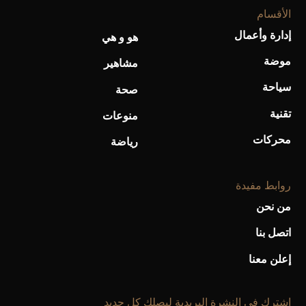
الأقسام
إدارة وأعمال
هو و هي
موضة
أحذية Mary Jane: ترف وأناقة للرجال
مشاهير
سياحة
صحة
تقنية
منوعات
محركات
رياضة
روابط مفيدة
من نحن
اتصل بنا
إعلن معنا
إشترك فى النشرة البريدية ليصلك كل جديد