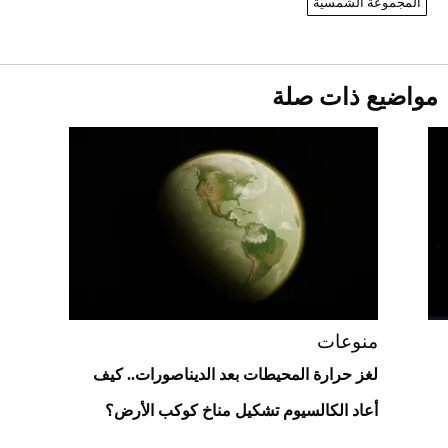
المجموعة الشمسية
أغسطس 2026
2026-07-25
أقصر يوم في 2026 يقترب.. ماذا يحدث في
مواضيع ذات صلة
دوران الأرض؟
2026-07-25
قبل ليلة النزال.. اكتمال وزن أبطال "The
Comeback" في جدة (فيديو)
2026-07-25
أغلى 10 عطور في العالم للرجال تمنحك فخامة
استثنائية
منوعات
لغز حرارة المحيطات بعد الديناصورات.. كيف
أعاد الكالسيوم تشكيل مناخ كوكب الأرض؟