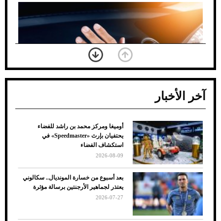
آخر الأخبار
أوميغا ومركز محمد بن راشد للفضاء
ضعف تبريد مكيف السيارة عند الوقوف.. أشهر
يحتفيان بإرث «Speedmaster» في
الأسباب والحلول
استكشاف الفضاء
2026-08-09
بعد أسبوع من خسارة المونديال.. سكالوني
يعتذر لجماهير الأرجنتين برسالة مؤثرة
2026-07-27