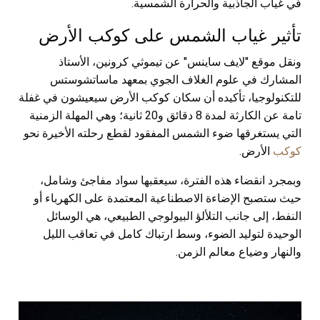
في غياب الجاذبية والحرارة الشمسية.
تأثير غياب الشمس على كوكب الأرض
ونقل موقع "لايف ساينس" عن تيموثي كرونين، الأستاذ
المشارك في علوم الغلاف الجوي بمعهد ماساتشوستس
للتكنولوجيا، تأكيده أن سكان كوكب الأرض سيعيشون في غفلة
تامة عن الكارثة لمدة 8 دقائق و20 ثانية؛ وهي المهلة الزمنية
التي يستغرقها ضوء الشمس المفقود لقطع رحلته الأخيرة نحو
كوكب
الأرض.
وبمجرد انقضاء هذه الفترة، سيعقبها سواد مفاجئ وشامل،
حيث ستصبح الإضاءة الاصطناعية المعتمدة على الكهرباء أو
النفط، إلى جانب التلألؤ البيولوجي الطبيعي، هي الوسائل
الوحيدة لتوليد الضوء، وسط ارتباك كامل في تعاقب الليل
والنهار وضياع معالم الزمن.