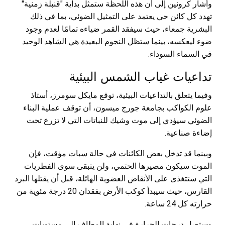
وأشار كرونين إلى أن هذه اللحظة ستمثل بداية "قنبلة زمنية"
تهدد كل كائن حي يعتمد على التمثيل الضوئي، بما في ذلك
البشرية جمعاء، حيث سيفقد القمر ضياءه تمامًا لعدم وجود
ضوء ليعكسه، بينما ستظل النجوم البعيدة هي الشاهد الوحيد
في السماء السوداء.
تداعيات غياب الشمس البيئية
وفيما يتعلق بالتداعيات البيئية، توقع مايكل سومرز، أستاذ
علوم الكواكب بجامعة جورج ميسون، أن توقف عملية البناء
الضوئي سيؤدي إلى موت وشيك للنباتات التي لا تزرع تحت
إضاءة صناعية.
وبينما قد تدخل بعض الكائنات في حالة سبات مؤقت، فإن
الموت سيكون مصيرها الحتمي، ولن يتبقى سوى الفطريات
التي ستتغذى على الأنقاض العضوية الهائلة، قبل أن يقتلها البرد
القارس، حيث سيبدأ كوكب الأرض بفقدان 20 درجة مئوية من
حرارته كل 24 ساعة.
وستصل درجات الحرارة في نهاية المطاف إلى مستويات