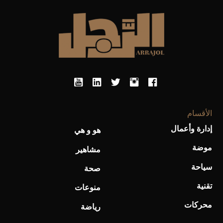
الأقسام
أحذية Mary Jane: ترف وأناقة للرجال
إدارة وأعمال
هو و هي
موضة
مشاهير
سياحة
صحة
تقنية
منوعات
محركات
رياضة