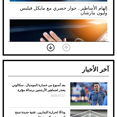
إلهام الأساطير.. حوار حصري مع مايكل فيلبس
وليون مارشان
آخر الأخبار
بعد أسبوع من خسارة المونديال.. سكالوني
ضعف تبريد مكيف السيارة عند الوقوف.. أشهر
يعتذر لجماهير الأرجنتين برسالة مؤثرة
الأسباب والحلول
2026-07-27
وداعًا لحرارة التمارين.. تقنية جديدة تمنح