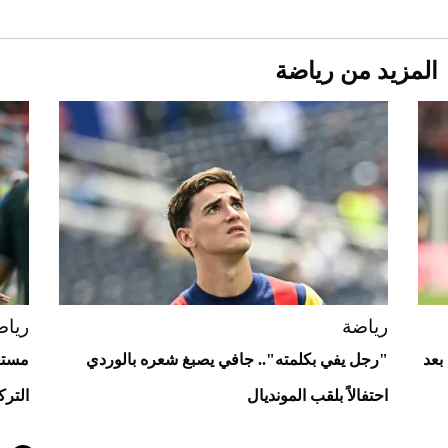
المزيد من رياضة
Aston Martin Valiant: على هوى الأبطال
رياضة
رياض
بعد
"رجل يفي بكلمته".. جافي يصبغ شعره بالوردي
مستغ
احتفالاً بلقب المونديال
الترك