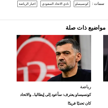
سمات :
كونسيساو
نادي الاتحاد السعودي
اخبار الرياضة
نرى المستقبل من خلال تصميماتنا.. كيف حجزت
1886 مكانها في عالم الأزياء؟
أقصر يوم في 2026 يقترب.. ماذا يحدث في
دوران الأرض؟
2026-07-25
مواضيع ذات صلة
قبل ليلة النزال.. اكتمال وزن أبطال "The
Comeback" في جدة (فيديو)
2026-07-25
"بوجاتي ميسترال" الاستثنائية للبيع في
مزاد مونتيري
2026-07-23
أغلى 10 عطور في العالم للرجال تمنحك فخامة
استثنائية
رياضة
كونسيساو يعترف: سأعود إلى إيطاليا.. والاتحاد
كان تحديًا فريدًا