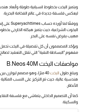
ويتميز اليخت بخطوط انسيابية طويلة وأبعاد هندسية
ليعكس فلسفة جديدة في عالم الفخامة البحرية.
اليخوت الشراعية، حيث يتميز هيكله الخارجي بخطو
مهيب يفرض نفسه على البحر.
ويؤكد المصممون أن كل تفصيلة في اليخت تحمل معن
مفهوم "البساطة النقية" التي تقلل التعقيد لصالح 
مواصفات اليخت B.Neos 40M
ويبلغ طول
اليخت
40 مترًا، وهو مصمم ليوازن بي
هندسية عالية، حيث تم التركيز على النسب المثالية
الأنظار.
كما أن التصميم الداخلي يتماشى مع فلسفة النقاء،
والسكينة.