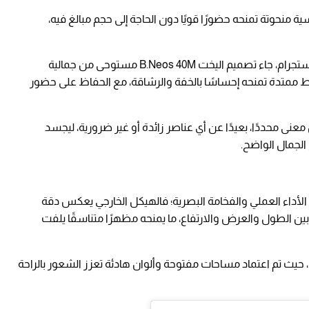
 منحوتة تمنحه حضورًا قويًا دون الحاجة إلى حجم مبالغ فيه،
ووفقًا لما أورده حساب Superyachttimes على إنستجرام، جاء تصميم اليخت B.Neos 40M مستوحى من جمالية
ط ممتدة تمنحه إحساسًا بالخفة والرشاقة، مع الحفاظ على حضور
ى محددًا، بعيدًا عن أي عناصر زائدة أو غير ضرورية، ليجسد
الجمال الواضح.
ن الأداء العملي والفخامة البصرية؛ فالهيكل الخارجي يعكس دقة
 بين الطول والعرض والارتفاع، ما يمنحه مظهرًا متناسقًا يلفت
 حيث تم اعتماد مساحات مفتوحة وألوان هادئة تعزز الشعور بالراحة