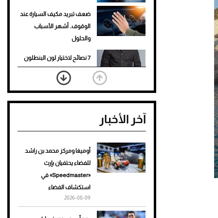
ضعف تبريد مكيف السيارة عند
الوقوف.. أشهر الأسباب
والحلول
7 نصائح لاختيار لون البنطلون
المناسب للقميص الأسود
نرى المستقبل من خلال
تصميماتنا.. كيف حجزت 1886
آخر الأخبار
مكانها في عالم الأزياء؟
أغلى 10 عطور في العالم للرجال
تمنحك فخامة استثنائية
أوميغا ومركز محمد بن راشد
للفضاء يحتفيان بإرث
Aston Martin Valiant: على
«Speedmaster» في
هوى الأبطال
استكشاف الفضاء
2026-08-09
أفضل تدريج للشعر الطويل
لإطلالة جريئة وعصرية