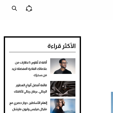
الأكثر قراءة
أناقة لا تُقاوم: 5 نظارات من
علاماتك الفاخرة المفضلة تزيد
من سحرك
قائمة أفضل أنواع العطور
الرجالي.. برفان رجالي لأناقتك
إلهام الأساطير.. حوار حصري مع
مايكل فيلبس وليون مارشان