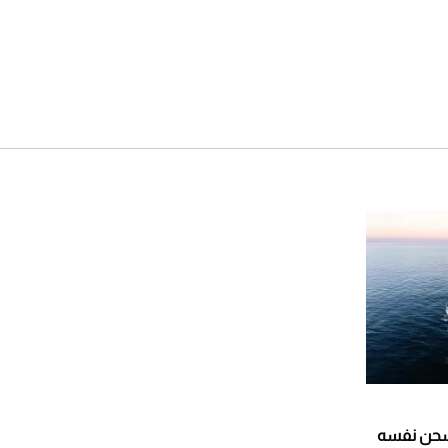
لهجين Greenline 42 يشحن نفسه