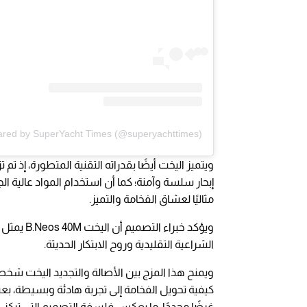
ared by SuperYacht Times (@superyachttimes)
ويتميز اليخت أيضًا بقدراته التقنية المتطورة، إذ ت
إبحار سلسة وآمنة؛ كما أن استخدام المواد عالية الج
مثاليًا لعشاق الفخامة والتميز.
ويؤكد خبر
الشراعية التقليدية وروح الابتكار الحديثة.
ويمنح هذا المزج بين الأصالة والتجديد اليخت شخصية 
كيفية تحويل الفخامة إلى تجربة هادئة وبسيطة، بعي
غرضًا محددًا، ما يعكس فلسفة التصميم التي تركز 