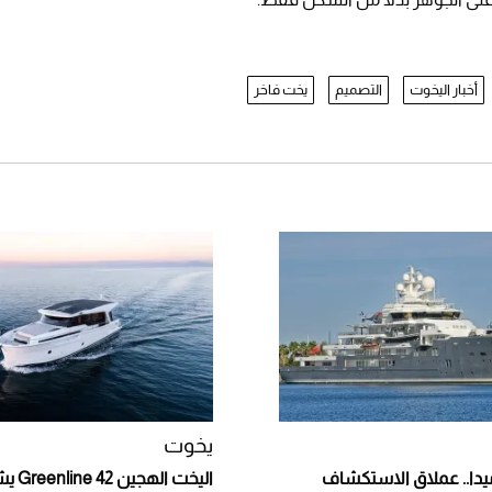
أخبار اليخوت
التصميم
يخت فاخر
يخوت
ميدا.. عملاق الاستكشاف
اليخت ا