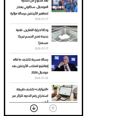
بعد أسبوع من خسارة
المونديال.. سكالوني يعتذر
أحذية Mary Jane: ترف وأناقة
لجماهير الأرجنتين برسالة مؤثرة
للرجال
2026-07-27
وداعًا لحرارة التمارين.. تقنية
جديدة تمنح الجسم تبريدًا
مستمرًا
2026-07-27
رسالة مسربة تكشف ما قاله
إنفانتينو لمنتخب الأرجنتين بعد
مونديال 2026
2026-07-26
«الجوازات» تكشف طريقة
استخراج رقم الحدود للزائر عبر
أبشر
2026-07-26