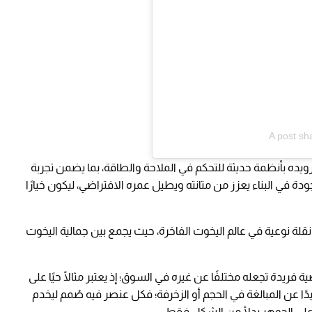
A post sh
م تزويده بأنظمة حديثة للتحكم في الملاحة والطاقة، بما يضمن تجربة
ودة في البناء يعزز من متانته ويطيل عمره الافتراضي، ليكون خيارًا
اء التصميم أن اليخت B.Neos 40M يمثل نقلة نوعية في عالم اليخوت الفاخرة، حيث يجمع بين جمالية اليخوت
فريدة تجعله مختلفًا عن غيره في السوق؛ إذ يعتبر مثالًا حيًا على
دًا عن المبالغة في الحجم أو الزخرفة؛ فكل عنصر فيه صُمم ليخدم
على الجوهر بدلًا من الشكل فقط.