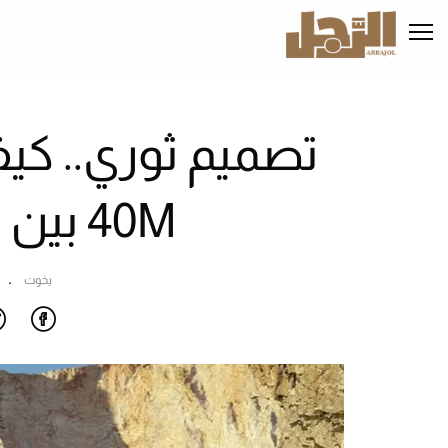
تجاوز
إلى
المحتوى
الرئيسي
40M بين القوة والجمال؟
يخوت