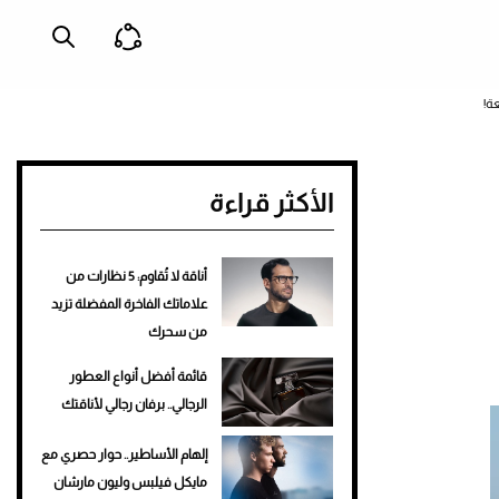
الأكثر قراءة
أناقة لا تُقاوم: 5 نظارات من
علاماتك الفاخرة المفضلة تزيد
من سحرك
قائمة أفضل أنواع العطور
الرجالي.. برفان رجالي لأناقتك
إلهام الأساطير.. حوار حصري مع
مايكل فيلبس وليون مارشان