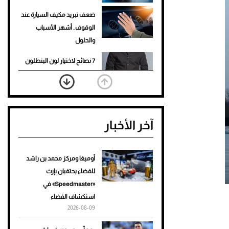
ضعف تبريد مكيف السيارة عند
الوقوف.. أشهر الأسباب
والحلول
7 نصائح لاختيار لون البنطلون
المناسب للقميص الأسود
نرى المستقبل من خلال
تصميماتنا.. كيف حجزت 1886
آخر الأخبار
مكانها في عالم الأزياء؟
أغلى 10 عطور في العالم للرجال
تمنحك فخامة استثنائية
أوميغا ومركز محمد بن راشد
للفضاء يحتفيان بإرث
Aston Martin Valiant: على
«Speedmaster» في
هوى الأبطال
استكشاف الفضاء
2026-08-09
أفضل تدريج للشعر الطويل
لإطلالة جريئة وعصرية