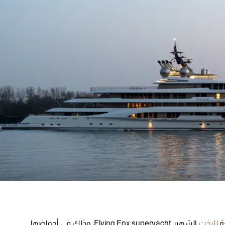
لليخت
الشهير Flying Fox superyacht، وذلك في أحواضها