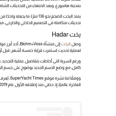
بمدينة هامبورغ، وبعد الانتهاء من التحديثات الشاملة، أ
يمتد اليخت الضخم نحو 136 مترًا
تحديثات متكاملة في التصميم الداخلي والخارجي، مع ت
يخت Hadar
وصل
اليخت
لعملية تحديث استمرت قرابة خمسة أشهر، قبل أن ي
ورغم السرية التي أحاطت بتفاصيل عملية التجديد، ف
كامل، مع وضع الاسم الجديد بوضوح على جسم ال
ووفقًا لما نشره موقع SuperYacht Times،
يُعرف
الفاخرة عالميًا، إذ حظي منذ إطلاقه الأول عام 2019 بسمعة واسعة، بفضل تصميمه المميز وتجهيزاته الفخمة.