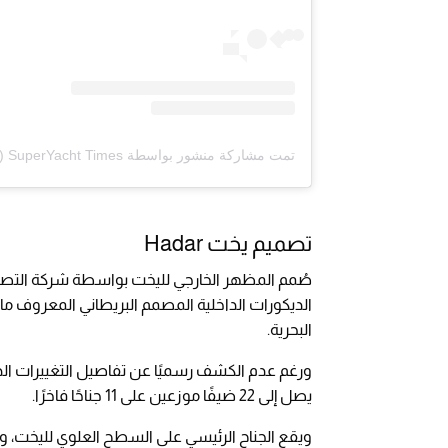
تمت مشاركة منشور بواسطة ‏‎SuperYacht Times‎‏ (@‏‎superyachttimes‎‏)
تصميم يخت Hadar
الديكورات الداخلية المصمم البريطاني المعروف مارك
البحرية.
ورغم عدم الكشف رسميًا عن تفاصيل التغييرات الداخ
يصل إلى 22 ضيفًا موزعين على 11 جناحًا فاخرًا.
ويقع الجناح الرئيسي على السطح العلوي لليخت، 