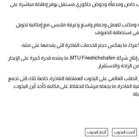
كتب خاص ومدفأة وحوض جاكوزي مستقل يوفر إطلالة مباشرة على
ة ومكتب للعمل وحمام واسع وغرفة ملابس، مع إمكانية تحويل
 في استضافة الضيوف.
وعلى صعيد الأداء، جُهز اليخت بمحركين قويين من إنتاج شركة MTU Friedrichshafen، ما يمنحه قدرة كبيرة على الإبحار
 الراحة والاستقرار.
لطلب العالمي على اليخوت العملاقة الفاخرة، خاصة تلك التي تجمع
 الفاخرة، ما يجعله مرشحًا للحفاظ على مكانته كأحد أبرز اليخوت
لة.
أحدث اليخوت
أخبار اليخوت