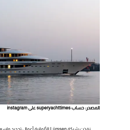
المصدر: حساب superyachttimes على instagram
نفذت شركة Lürssen الألمانية أعمال تجديد واسعة