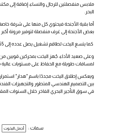
ملابس منفصلتين للرجال والنساء، إضافة إلى م
البحر.
أما بقية الأجنحة فيحتوي كل منها على شرفة خاص
بعض الأجنحة إلى غرف منفصلة لتوفير مرونة أكبر
كما يتسع اليخت لطاقم تشغيل يصل عدده إلى 55 فردًا، ما يعكس حجم الخدمات الفاخرة التي يقدمها على متنه.
لمسافات طويلة مع الحفاظ على مستويات عالية من
ويعكس إطلاق اليخت مجددًا باسم "هدار" استمرار ا
بين التصميم الهندسي المتطور والتجهيزات الفندقية
في سوق التأجير البحري الفاخر خلال السنوات المقب
سمات :
أجمل اليخوت