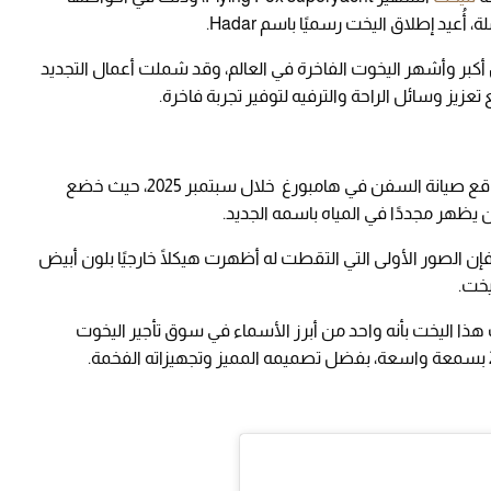
ُعيد إطلاق اليخت رسميًا باسم Hadar.
، ما يجعله واحدًا من أكبر وأشهر اليخوت الفاخرة في العالم، وقد شملت أعمال التجديد
عزيز وسائل الراحة والترفيه لتوفير تجربة فاخرة.
إلى منشأة Blohm+Voss، أحد أبرز مواقع صيانة السفن في هامبورغ خلال سبتمبر 2025، حيث خضع
ظهر مجددًا في المياه باسمه الجديد.
إن الصور الأولى التي التقطت له أظهرت هيكلًا خارجيًا بلون أبيض
يخت.
 هذا اليخت بأنه واحد من أبرز الأسماء في سوق تأجير اليخوت