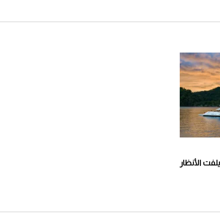
ت العملاق "فيدشيب 818" يلفت الأنظار