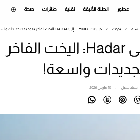
عطور
الطلة الأنيقة
تقنية
طائرات
صحة
ئيسية
يخوت
من FLYING FOX إلى HADAR: اليخت الفاخر يعود بعد تجديدات واسعة!
من Flying Fox إلى Hadar: اليخت الفاخر
تجديدات واسعة!
جهاد جميل
10 مارس 2026