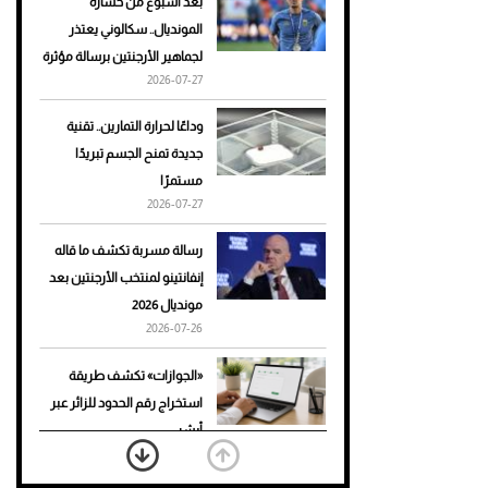
بعد أسبوع من خسارة
المونديال.. سكالوني يعتذر
أحذية Mary Jane: ترف وأناقة
لجماهير الأرجنتين برسالة مؤثرة
للرجال
2026-07-27
وداعًا لحرارة التمارين.. تقنية
جديدة تمنح الجسم تبريدًا
مستمرًا
2026-07-27
رسالة مسربة تكشف ما قاله
إنفانتينو لمنتخب الأرجنتين بعد
مونديال 2026
2026-07-26
«الجوازات» تكشف طريقة
استخراج رقم الحدود للزائر عبر
أبشر
2026-07-26