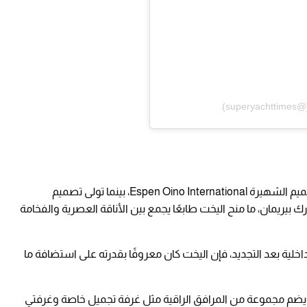
صُمم المظهر الخارجي لليخت بواسطة شركة التصميم الشهيرة Espen Oino International، بينما تولى تصميم
 بيريمان، ما منح اليخت طابعًا يجمع بين الأناقة العصرية والفخامة
لية بعد التجديد، فإن اليخت كان معروفًا بقدرته على استضافة ما
ويضم مجموعة من المرافق الراقية مثل غرفة تجميل خاصة وغرفتي