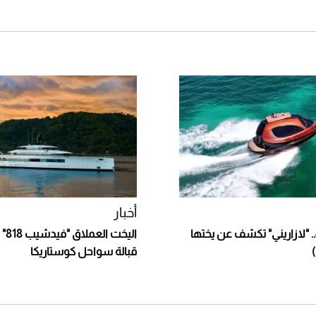
أخبار
Jet Capsule.. "لازاريني" تكشف عن يختها
اليخ
قبالة سواحل كوستاريكا