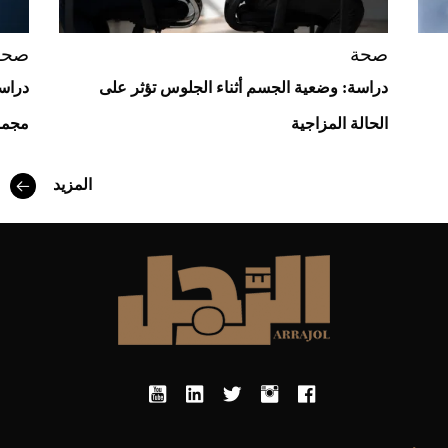
صحة
صحة
دراسة: وضعية الجسم أثناء الجلوس تؤثر على
دراسة
الحالة المزاجية
مجمو
المزيد
أفضل تدريج للشعر الطويل لإطلالة جريئة وعصرية