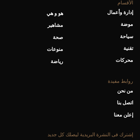
الأقسام
إدارة وأعمال
هو و هي
أحذية Mary Jane: ترف وأناقة للرجال
موضة
مشاهير
سياحة
صحة
تقنية
منوعات
محركات
رياضة
روابط مفيدة
من نحن
اتصل بنا
إعلن معنا
إشترك فى النشرة البريدية ليصلك كل جديد