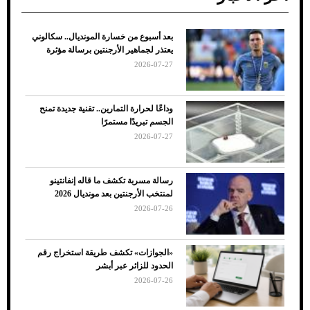
بعد أسبوع من خسارة المونديال.. سكالوني
ضعف تبريد مكيف السيارة عند الوقوف.. أشهر
يعتذر لجماهير الأرجنتين برسالة مؤثرة
الأسباب والحلول
2026-07-27
وداعًا لحرارة التمارين.. تقنية جديدة تمنح
الجسم تبريدًا مستمرًا
2026-07-27
رسالة مسربة تكشف ما قاله إنفانتينو
لمنتخب الأرجنتين بعد مونديال 2026
2026-07-26
7 نصائح لاختيار لون البنطلون المناسب للقميص
«الجوازات» تكشف طريقة استخراج رقم
الأسود
الحدود للزائر عبر أبشر
2026-07-26