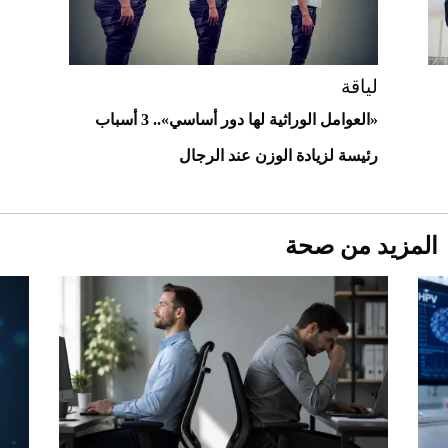
مزاد مونتيري
2026-07-23
أغلى 10 عطور في العالم للرجال تمنحك فخامة
استثنائية
لياقة
«العوامل الوراثية لها دور أساسي».. 3 أسباب
رئيسة لزيادة الوزن عند الرجال
المزيد من صحة
Aston Martin Valiant: على هوى الأبطال