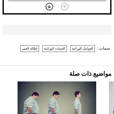
بعد 7 أشهر من تعرضه لحادث مروع.. جوشوا
يفوز على برينغا بـ"الضربة القاضية" (فيديو)
2026-07-26
موعد صرف حساب المواطن لشهر
أغسطس 2026
2026-07-25
سمات :
العوامل الوراثية
الجينات الوراثية
إطالة العمر
نرى المستقبل من خلال تصميماتنا.. كيف حجزت
1886 مكانها في عالم الأزياء؟
أقصر يوم في 2026 يقترب.. ماذا يحدث في
دوران الأرض؟
2026-07-25
مواضيع ذات صلة
قبل ليلة النزال.. اكتمال وزن أبطال "The
Comeback" في جدة (فيديو)
2026-07-25
"بوجاتي ميسترال" الاستثنائية للبيع في