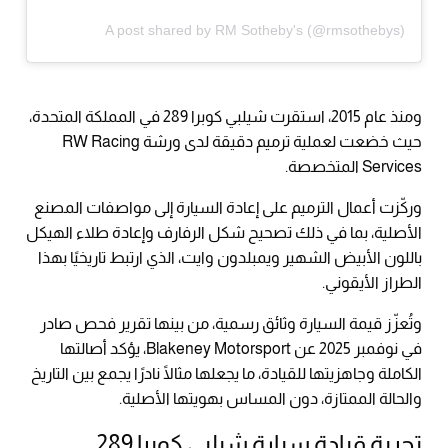
A post shared by RM Sotheby's (@rmsothebys)
ومنذ عام 2015، استقرت شيلبي كوبرا 289 في المملكة المتحدة،
حيث خضعت لعملية ترميم دقيقة لدى ورشة RW Racing
Services المتخصصة.
وركّزت أعمال الترميم على إعادة السيارة إلى مواصفات المصنع
الأصلية، بما في ذلك تصحيح شكل الرفارف وإعادة طلاء الهيكل
باللون الأبيض الشهير ويمبلدون وايت، الذي ارتبط تاريخيًا بهذا
الطراز الأيقوني.
وتُعزّز قيمة السيارة وثائق رسمية، من بينها تقرير فحص صادر
في نوفمبر 2025 عن Blakeney Motorsport، يؤكد أصالتها
الكاملة وجاهزيتها للقيادة، ما يجعلها مثالًا نادرًا يجمع بين التاريخ
والحالة الممتازة، دون المساس بهويتها الأصلية.
تجربة قيادة سيارة شيلبي كوبرا 289