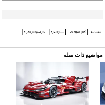
2026-07-26
موعد صرف حساب المواطن لشهر
أغسطس 2026
2026-07-25
سمات :
أخبار المزادات
سيارة نادرة
دار سوذبيز للمزاد
نرى المستقبل من خلال تصميماتنا.. كيف حجزت
1886 مكانها في عالم الأزياء؟
أقصر يوم في 2026 يقترب.. ماذا يحدث في
دوران الأرض؟
2026-07-25
مواضيع ذات صلة
قبل ليلة النزال.. اكتمال وزن أبطال "The
Comeback" في جدة (فيديو)
2026-07-25
"بوجاتي ميسترال" الاستثنائية للبيع في مزاد
مونتيري
2026-07-23