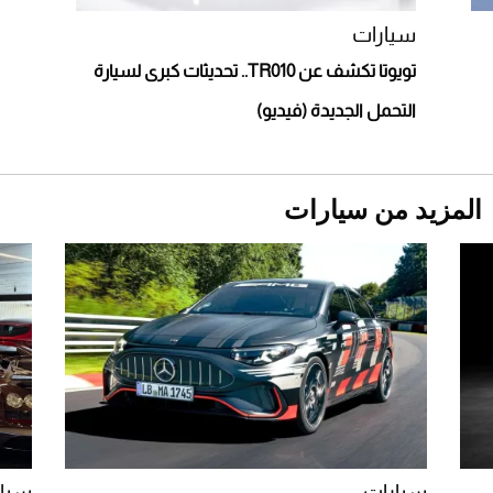
أغلى 10 عطور في العالم للرجال تمنحك فخامة
استثنائية
سيارات
تويوتا تكشف عن TR010.. تحديثات كبرى لسيارة
التحمل الجديدة (فيديو)
المزيد من سيارات
Aston Martin Valiant: على هوى الأبطال
سيارات
سيار