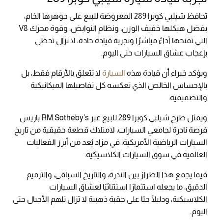
تحافظ شيلبي كوبرا 289 المعروضة للبيع على جوهرها الخام،
بفضل هيكلها خفيف الوزن، ونظام النوابض، وقوة محرك V8
التي تمنحها أداءً مباشرًا وتجربة قيادة حادة، لا تزال تحظى
بإعجاب عشاق السيارات حتى اليوم.
ويؤكد خبراء أن قيادة هذه
السيارة
لا تتعلق بالأرقام فقط، بل
بالإحساس الخالص الذي تعكسه كل تفاصيلها الميكانيكية
والتصميمية.
ويمثل طرح شيلبي كوبرا 289 للبيع عبر RM Sotheby’s باريس
فرصة نادرة لجامعي السيارات، لامتلاك قطعة حقيقية من تاريخ
السيارات الرياضية الأمريكية، في مزاد يُعد من أبرز الفعاليات
العالمية في سوق السيارات الكلاسيكية.
فيما يجمع هذا الطراز بين الندرة، والتاريخ السباقي، والترميم
الدقيق، ما يجعله استثمارًا استثنائيًا لعشاق السيارات
الكلاسيكية، ودليلًا حيًا على حقبة ذهبية لا تزال تلهم الأجيال حتى
اليوم.