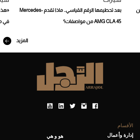
 عن
بعد تحطيمها الرقم القياسي.. ماذا تقدم Mercedes-
«هذه 
AMG CLA 45 من مواصفات؟
في مر
المزيد
أفضل تدريج للشعر الطويل لإطلالة جريئة وعصرية
الأقسام
إدارة وأعمال
هو و هي
أحذية Mary Jane: ترف وأناقة للرجال