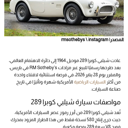
المصدر| rmsothebys \ instagram
عادت شيلبي كوبرا 289 موديل 1964 إلى دائرة الاهتمام العالمي،
بعد طرحها رسميًا للبيع عبر مزادات RM Sotheby’s في باريس،
والمقرر يوم 28 يناير 2026، في فرصة استثنائية لاقتناء واحدة
من أكثر
السيارات الرياضية
الأمريكية شهرة وتأثيرًا في تاريخ
صناعة السيارات.
مواصفات سيارة شيلبي كوبرا 289
تُعد شيلبي كوبرا 289 من أبرز رموز عصر السيارات الأمريكية،
حيث جرى إنتاج 580 نسخة فقط من هذا الطراز المزود بمحرك
فورد V8 سعة 289 بوصة مكعبة.