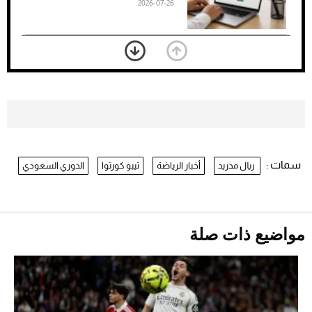
2026-07-26
بعد 7 أشهر من تعرضه لحادث مروع.. جوشوا
يفوز على برينغا بـ"الضربة القاضية" (فيديو)
2026-07-26
موعد صرف حساب المواطن لشهر
أغسطس 2026
2026-07-25
سمات :
ريال مدريد
أخبار الرياضة
تيبو كورتوا
الدوري السعودي
نرى المستقبل من خلال تصميماتنا.. كيف حجزت
1886 مكانها في عالم الأزياء؟
أقصر يوم في 2026 يقترب.. ماذا يحدث في
دوران الأرض؟
2026-07-25
مواضيع ذات صلة
قبل ليلة النزال.. اكتمال وزن أبطال "The
Comeback" في جدة (فيديو)
2026-07-25