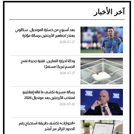
آخر الأخبار
بعد أسبوع من خسارة المونديال.. سكالوني
ضعف تبريد مكيف السيارة عند الوقوف.. أشهر
يعتذر لجماهير الأرجنتين برسالة مؤثرة
الأسباب والحلول
2026-07-27
وداعًا لحرارة التمارين.. تقنية جديدة تمنح
الجسم تبريدًا مستمرًا
2026-07-27
رسالة مسربة تكشف ما قاله إنفانتينو
لمنتخب الأرجنتين بعد مونديال 2026
2026-07-26
7 نصائح لاختيار لون البنطلون المناسب للقميص
«الجوازات» تكشف طريقة استخراج رقم
الأسود
الحدود للزائر عبر أبشر