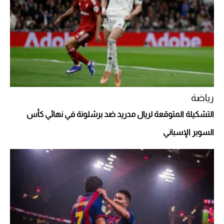
"بوجاتي ميسترال" الاستثنائية للبيع في مزاد
مونتيري
2026-07-23
أغلى 10 عطور في العالم للرجال تمنحك فخامة
استثنائية
رياضة
التشكيلة المتوقعة لريال مدريد ضد برشلونة في نهائي كأس
السوبر الإسباني
Aston Martin Valiant: على هوى الأبطال