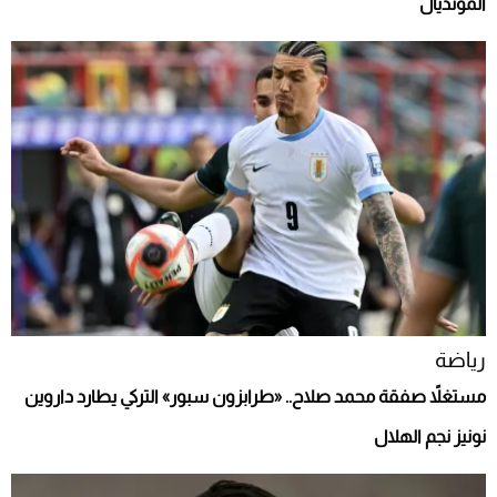
المونديال
رياضة
مستغلاً صفقة محمد صلاح.. «طرابزون سبور» التركي يطارد داروين
نونيز نجم الهلال