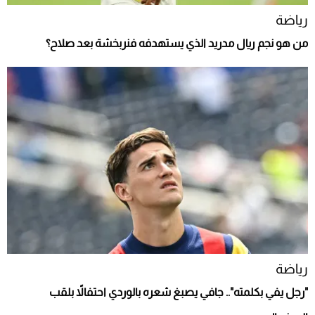
رياضة
من هو نجم ريال مدريد الذي يستهدفه فنربخشة بعد صلاح؟
رياضة
"رجل يفي بكلمته".. جافي يصبغ شعره بالوردي احتفالاً بلقب