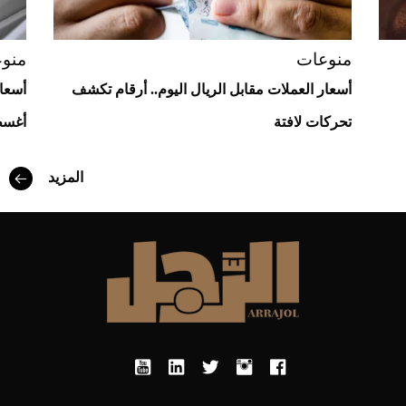
منوعات
منو
أسعار العملات مقابل الريال اليوم.. أرقام تكشف
تحركات لافتة
أغسطس
أفضل تدريج للشعر الطويل لإطلالة جريئة وعصرية
المزيد