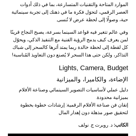
الموارد المتاحة والتقنيات المتسارعة، بما في ذلك أدوات
العصر الرقمي، لتحوَل فكرة ما في ذهنك إلى تجربة سينمائية
حية، وصولًا إلى لحظة عرض لا تُنسى.
وفي عالم تتغير فيه قواعد السينما بسرعة، يصبح النجاح قرينًا
لمن يعرف كيف يدمج الرؤية الفنية مع التنفيذ الذكي، ويحوّل
كل لقطة إلى لحظة خالدة ربما يمتد أثرها كالسحر إلى شباك
التذاكر، ولكن حتى هذا السحر لا يُصنع دون التعاويذ المُناسبة!
Lights, Camera, Budget
الإضاءة، والكاميرا، والميزانية
دليل عملي لأساسيات التصوير السينمائي وصناعة الأفلام
بميزانية محدودة.
إتقان فن صناعة الأفلام الرقمية: إرشادات خطوة بخطوة
لتحقيق صور مذهلة دون إهدار المال
الكاتب:
د. روبرت ج. نولف