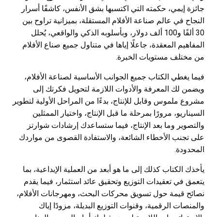
جائزة إيمي، حكمته التي اكتسبها بشق الأنفس، كاشفًا أسرار
النجاح في عالم صناعة الأفلام المستقلة، بميزانية تراوح بين
30 ألفًا و100 ألف دولار، وبأسلوبه الذكي والواقعي، يُحلل
المفاهيم المعقدة، جاعلًا إياها في متناول جميع صناع الأفلام
من مختلف مستويات الخبرة.
فيما يغطي الكتاب جميع الجوانب الأساسية لصناعة الأفلام،
ويضمن لك المعرفة والأدوات اللازمة لتحويل فكرتك إلى
مشروع ملموس وقابل للإنتاج، بدءًا من المراحل الأولية لتطوير
السيناريو، مرورًا بمرحلة ما قبل الإنتاج، واختيار الممثلين
والتصوير وما بعد الإنتاج، فيما ستساعدك إرشادات شوارتز
على تجنب الأخطاء الشائعة، والاستفادة القصوى من مواردك
المحدودة.
يأخذك الكتاب كذلك إلى ما هو أبعد من العملية الإبداعية، بما
يتعمق في تعقيدات التوزيع وتحقيق عائد استثمار، فيما يقدم
نصائح قيمة حول تسويق محركات البحث، ومهرجانات الأفلام،
والمنصات الرقمية، وقنوات التوزيع البديلة، مزودًا إياك