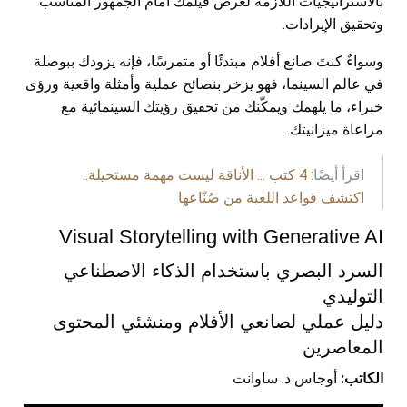
بالاستراتيجيات اللازمة لعرض فيلمك أمام الجمهور المناسب
وتحقيق الإيرادات.
وسواءٌ كنتَ صانع أفلام مبتدئًا أو متمرسًا، فإنه يزودك ببوصلة
في عالم السينما، فهو يزخر بنصائح عملية وأمثلة واقعية ورؤى
خبراء، ما يلهمك ويمكّنك من تحقيق رؤيتك السينمائية مع
مراعاة ميزانيتك.
اقرأ أيضًا:
4 كتب ... الأناقة ليست مهمة مستحيلة..
اكتشف قواعد اللعبة من صُنّاعها
Visual Storytelling with Generative AI
السرد البصري باستخدام الذكاء الاصطناعي
التوليدي
دليل عملي لصانعي الأفلام ومنشئي المحتوى
المعاصرين
الكاتب:
أوجاس د. ساوانت