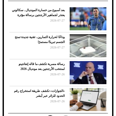
بعد أسبوع من خسارة المونديال.. سكالوني
ضعف تبريد مكيف السيارة عند الوقوف.. أشهر
يعتذر لجماهير الأرجنتين برسالة مؤثرة
الأسباب والحلول
2026-07-27
وداعًا لحرارة التمارين.. تقنية جديدة تمنح
الجسم تبريدًا مستمرًا
2026-07-27
رسالة مسربة تكشف ما قاله إنفانتينو
لمنتخب الأرجنتين بعد مونديال 2026
2026-07-26
7 نصائح لاختيار لون البنطلون المناسب للقميص
«الجوازات» تكشف طريقة استخراج رقم
الأسود
الحدود للزائر عبر أبشر
2026-07-26