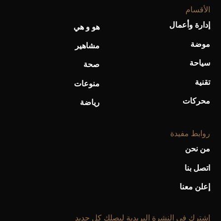
الأقسام
أحذية Mary Jane: ترف وأناقة للرجال
إدارة وأعمال
هو و هي
موضة
مشاهير
سياحة
صحة
تقنية
منوعات
محركات
رياضة
روابط مفيدة
من نحن
اتصل بنا
إعلن معنا
إشترك فى النشرة البريدية ليصلك كل جديد