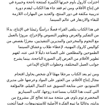
اختزلت كارول باوم خبرتها الكبيرة كمنتجة ناجحة وخبيرة في
فن إنتاج الأفلام، ومن ثم فقد جاء هذا الكتاب ليقدم دورة
تدريبية مكثفة في دور المنتج، والعديد من المهارات اللازمة
للبقاء والازدهار في عالم السينما.
في هذا الكتاب يتلقى القراء فصلًا دراسيًّا رئيسًا في الإنتاج، بدءًا
من التفكير والعرض وتطوير النصوص والإخراج، مرورًا بالعمل
مع النجوم والمخرجين والمديرين التنفيذيين، معززًا بقصص من
كواليس كاروك المهنية، لإعطاء طلاب وعشاق السينما
الطموحين والمطلعين على الصناعة دليلًا لا غنى عنه، لفهم
تطوير الأفلام من العرض إلى الصورة الناجحة، بينما يشرح
جوانب العمل المختلفة، وخطوات الإنتاج الإبداعي.
ومن ثم يعد الكتاب مرجعًا مهمًا لأي شخص يحاول اقتحام
مجال إنتاج الأفلام، من العثور على المواد وعرضها على مديري
الاستوديو، حتى متابعة التسويق عند اكتمال الفيلم، فالمؤلفة
التي كتبت هذا الكتاب بمساعدة زوجها، كاتب السيناريو
المخضرم توم باوم، هي منتجة مبدعة تعالج كل مشروع من
بدايته، وغالبًا ما تبيع الفكرة الأصلية للاستوديوهات، فيما أنتجت