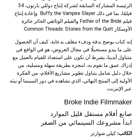
الرئيسة المشاركة السابقة لشركة إنتاج دوللي بارتون، 34
فيلمًا، بما في ذلك Buffy the Vampire Slayer وإعادة إنتاج
فيلم Father of the Bride والفيلم الوثائقي الحائز جائزة
الأوسكار Common Threads: Stories from the Quilt.
إنه كتاب يوضح بدقة ودفء مغلف بدعابة، كيف أن الحصول
على ما يبدو مستحيلًا في مجال العروض، هو في الواقع في
متناول أيدينا، بشرط أن نكون على استعداد للقيام بالعمل مع
إدراك عمق ما نقوم به، لننجزه بطريقة سهلة ومسلية، من
خلال دليل شامل يتناول تطوير مشاريع الأفلام، من الفكرة
الأولية إلى المنتج النهائي، الذي نشاهده في دور السينما أو نبثه
عبر الإنترنت.
Broke Indie Filmmaker
صانع أفلام مستقل قليل الموارد
ابدأ مشروعك السينمائي من الصفر
الكاتب:
كيلي شوارتز