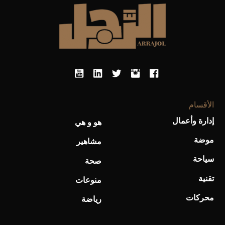
أحذية Mary Jane: ترف وأناقة للرجال
الأقسام
إدارة وأعمال
هو و هي
موضة
مشاهير
سياحة
صحة
تقنية
منوعات
محركات
رياضة