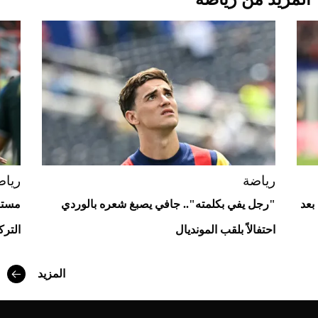
Aston Martin Valiant: على هوى الأبطال
رياضة
رياض
بعد
"رجل يفي بكلمته".. جافي يصبغ شعره بالوردي
مستغ
احتفالاً بلقب المونديال
الترك
أفضل تدريج للشعر الطويل لإطلالة جريئة وعصرية
المزيد