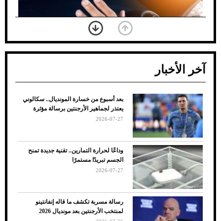
آخر الأخبار
بعد أسبوع من خسارة المونديال.. سكالوني
ضعف تبريد مكيف السيارة عند الوقوف.. أشهر
يعتذر لجماهير الأرجنتين برسالة مؤثرة
الأسباب والحلول
2026-07-27
وداعًا لحرارة التمارين.. تقنية جديدة تمنح
الجسم تبريدًا مستمرًا
2026-07-27
رسالة مسربة تكشف ما قاله إنفانتينو
لمنتخب الأرجنتين بعد مونديال 2026