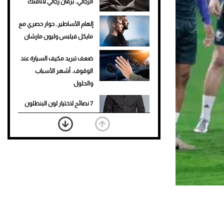
الرجالي.. برفان رجالي لأناقتك
إلهام الأساطير.. حوار حصري مع
مايكل فيلبس وليون مارشان
ضعف تبريد مكيف السيارة عند
الوقوف.. أشهر الأسباب
والحلول
7 نصائح لاختيار لون البنطلون
المناسب للقميص الأسود
نرى المستقبل من خلال
تصميماتنا.. كيف حجزت 1886
مكانها في عالم الأزياء؟
أغلى 10 عطور في العالم للرجال
تمنحك فخامة استثنائية
Aston Martin Valiant: على