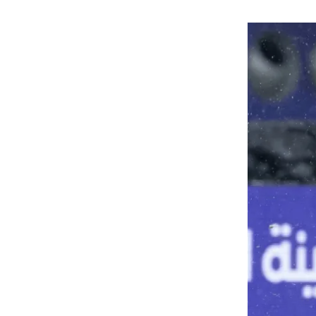
هوى الأبطال
أفضل تدريج للشعر الطويل
لإطلالة جريئة وعصرية
أحذية Mary Jane: ترف وأناقة
للرجال