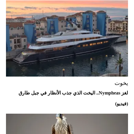
قبل ليلة النزال.. اكتمال وزن أبطال "The
Comeback" في جدة (فيديو)
2026-07-25
"بوجاتي ميسترال" الاستثنائية للبيع في
مزاد مونتيري
2026-07-23
أغلى 10 عطور في العالم للرجال تمنحك فخامة
استثنائية
يخوت
لغز Nympheas.. اليخت الذي جذب الأنظار في جبل طارق
(فيديو)