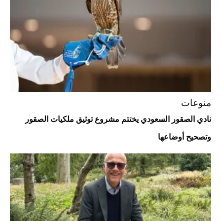
Aston Martin Valiant: على هوى الأبطال
منوعات
نادي الصقور السعودي يختتم مشروع توثيق ملكيات الصقور
وتصحيح أوضاعها
أفضل تدريج للشعر الطويل لإطلالة جريئة وعصرية