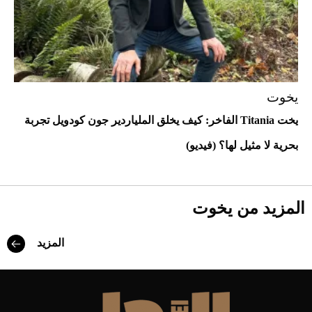
يخوت
يخت Titania الفاخر: كيف يخلق الملياردير جون كودويل تجربة
أحذية Mary Jane: ترف وأناقة للرجال
بحرية لا مثيل لها؟ (فيديو)
المزيد من يخوت
المزيد