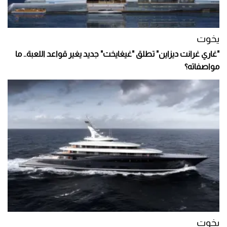
يخوت
"غاري غرانت ديزاين" تطلق "غيغايخت" جديد يغير قواعد اللعبة.. ما
مواصفاته؟
يخوت