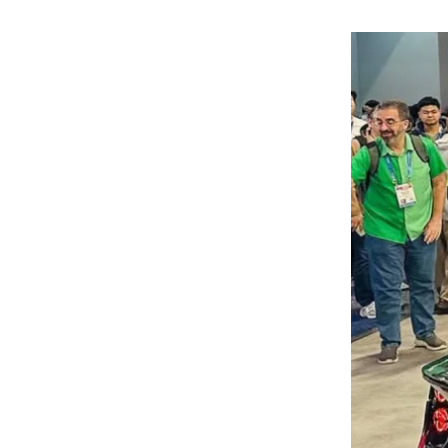
هوى الأبطال
أفضل تدريج للشعر الطويل
لإطلالة جريئة وعصرية
أحذية Mary Jane: ترف وأناقة
للرجال