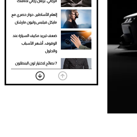
الرجالي.. برفان رجالي لأناقتك
إلهام الأساطير.. حوار حصري مع
مايكل فيلبس وليون مارشان
ضعف تبريد مكيف السيارة عند
الوقوف.. أشهر الأسباب
والحلول
7 نصائح لاختيار لون البنطلون
المناسب للقميص الأسود
نرى المستقبل من خلال
تصميماتنا.. كيف حجزت 1886
مكانها في عالم الأزياء؟
أغلى 10 عطور في العالم للرجال
تمنحك فخامة استثنائية
Aston Martin Valiant: على