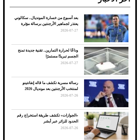
بعد أسبوع من خسارة المونديال.. سكالوني
ضعف تبريد مكيف السيارة عند الوقوف.. أشهر
يعتذر لجماهير الأرجنتين برسالة مؤثرة
الأسباب والحلول
2026-07-27
وداعًا لحرارة التمارين.. تقنية جديدة تمنح
الجسم تبريدًا مستمرًا
2026-07-27
رسالة مسربة تكشف ما قاله إنفانتينو
لمنتخب الأرجنتين بعد مونديال 2026
2026-07-26
7 نصائح لاختيار لون البنطلون المناسب للقميص
«الجوازات» تكشف طريقة استخراج رقم
الأسود
الحدود للزائر عبر أبشر
2026-07-26