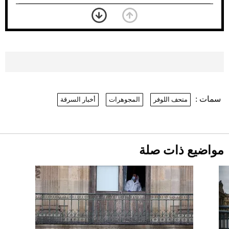
بعد 7 أشهر من تعرضه لحادث مروع.. جوشوا
يفوز على برينغا بـ"الضربة القاضية" (فيديو)
2026-07-26
موعد صرف حساب المواطن لشهر
أغسطس 2026
2026-07-25
سمات :
متحف اللوفر
المجوهرات
أخبار السرقة
نرى المستقبل من خلال تصميماتنا.. كيف حجزت
1886 مكانها في عالم الأزياء؟
أقصر يوم في 2026 يقترب.. ماذا يحدث في
دوران الأرض؟
2026-07-25
مواضيع ذات صلة
قبل ليلة النزال.. اكتمال وزن أبطال "The
Comeback" في جدة (فيديو)
2026-07-25
"بوجاتي ميسترال" الاستثنائية للبيع في