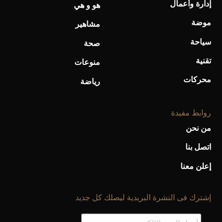
إدارة وأعمال
هو و هي
موضة
أحذية Mary Jane: ترف وأناقة للرجال
مشاهير
سياحة
صحة
تقنية
منوعات
محركات
رياضة
روابط مفيدة
من نحن
اتصل بنا
إعلن معنا
إشترك فى النشرة البريدية ليصلك كل جديد