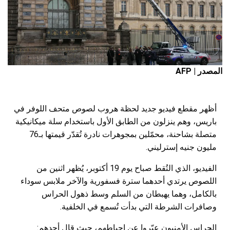
المصدر | AFP
أظهر مقطع فيديو جديد لحظة هروب لصوص متحف اللوفر في
باريس، وهم ينزلون من الطابق الأول باستخدام سلة ميكانيكية
متصلة بشاحنة، محمّلين بمجوهرات نادرة تُقدّر قيمتها بـ76
مليون جنيه إسترليني.
الفيديو، الذي التُقط صباح يوم 19 أكتوبر، يُظهر اثنين من
اللصوص يرتدي أحدهما سترة فسفورية والآخر ملابس سوداء
بالكامل، وهما يهبطان من السلم وسط ذهول الحراس
وصافرات الشرطة التي بدأت تُسمع في الخلفية.
الحراس الأمنيون عبّروا عن إحباطهم، حيث قال أحدهم: