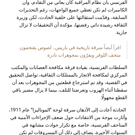
الفرنسي بأن نظام المراقبة كان يعاني من التقادم، وأن
الكاميرات لم تكن تغطي جميع الواجهات، رغم التحذيرات
السابقة، وقدّمت استقالتها على خلفية الحادث، لكن وزيرة
الثقافة رشيدة داتي رفضتها، مؤكدة أن التحقيقات لا تزال
جارية.
اقرأ أيضاً
سرقة تاريخية في باريس.. لصوص يقتحمون
متحف اللوفر ويفرّون بمجوهرات نادرة
السلطات الفرنسية، بقيادة فرقة مكافحة العصابات والمكتب
المركزي لمكافحة الاتجار بالممتلكات الثقافية، تواصل التحقيق
في القضية، وقد تم استرجاع قطعتين من المجوهرات بعد أن
سقطتا أثناء الهروب وتعرضتا للتلف، بينما لا يزال مصير باقي
القطع مجهولًا.
الحادثة أعادت إلى الأذهان سرقة لوحة "الموناليزا" عام 1911،
وأثارت موجة من الانتقادات حول ضعف الإجراءات الأمنية في
المتاحف الفرنسية، خاصة مع تكرار حوادث مشابهة في
السنوات الأخيرة، يضاف إلى ذلك أن المسروقات لم تكن