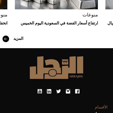
منوعات
منو
يال
ارتفاع أسعار الفضة في السعودية اليوم الخميس
انخف
المزيد
أفضل تدريج للشعر الطويل لإطلالة جريئة وعصرية
الأقسام