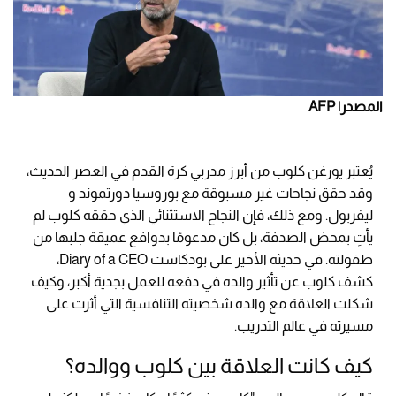
المصدر| AFP
يُعتبر يورغن كلوب من أبرز مدربي كرة القدم في العصر الحديث،
وقد حقق نجاحات غير مسبوقة مع بوروسيا دورتموند و
ليفربول. ومع ذلك، فإن النجاح الاستثنائي الذي حققه كلوب لم
يأتِ بمحض الصدفة، بل كان مدعومًا بدوافع عميقة جلبها من
طفولته. في حديثه الأخير على بودكاست Diary of a CEO،
كشف كلوب عن تأثير والده في دفعه للعمل بجدية أكبر، وكيف
شكلت العلاقة مع والده شخصيته التنافسية التي أثرت على
مسيرته في عالم التدريب.
كيف كانت العلاقة بين كلوب ووالده؟