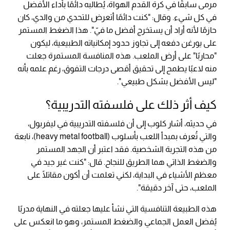
مرمى سابقًا في كرة القدم الهواة، يُطالبه دائمًا بأداء الأفضل
في كل شيء. وقال: "كنت دائمًا أتعرض للتحدي من والدي، كان
حازمًا لأنه أراد أن يستخرج أفضل ما فيّ". هذا الضغط المستمر
على يورغن دفعه إلى تجاوز حدود إمكانياته الطبيعية، ليكون
"محاربًا" على أرض الملعب. هذه المنافسة المستمرة جعلت
منه لاعبًا يطمح إلى تحقيق أقصى درجات التفوق، رغم علمه بأنه
"ليس الأفضل بشكل طبيعي".
كيف أثر ذلك على فلسفته التدريبية؟
في حديثه، أشار كلوب إلى أن فلسفته التدريبية في ليفربول،
والتي تُعرف بمبدأ اللعب بأسلوب (heavy metal football)، نابعة
من هذه التجربة الشخصية. فقد اعتبر أن الجهد المستمر
والضغط الذاتي هما الطريق للنجاح. قال: "كنت غير جيد في
معظم الأشياء في البداية، لكني تعلمت أن أكون مقاتلًا على
الملعب، حتى آخر دقيقة".
هذه الطبيعة التنافسية التي نشأ عليها جعلته في النهاية مدربًا
يُفضل العمل الجماعي والضغط المستمر، وهو ما انعكس على