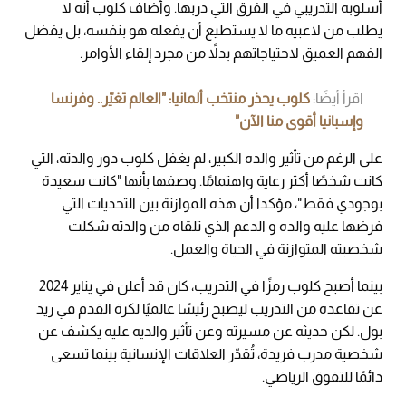
أسلوبه التدريبي في الفرق التي دربها. وأضاف كلوب أنه لا
يطلب من لاعبيه ما لا يستطيع أن يفعله هو بنفسه، بل يفضل
الفهم العميق لاحتياجاتهم بدلاً من مجرد إلقاء الأوامر.
اقرأ أيضًا:
كلوب يحذر منتخب ألمانيا: "العالم تغيّر.. وفرنسا
وإسبانيا أقوى منا الآن"
على الرغم من تأثير والده الكبير، لم يغفل كلوب دور والدته، التي
كانت شخصًا أكثر رعاية واهتمامًا. وصفها بأنها "كانت سعيدة
بوجودي فقط"، مؤكدا أن هذه الموازنة بين التحديات التي
فرضها عليه والده و الدعم الذي تلقاه من والدته شكلت
شخصيته المتوازنة في الحياة والعمل.
بينما أصبح كلوب رمزًا في التدريب، كان قد أعلن في يناير 2024
عن تقاعده من التدريب ليصبح رئيسًا عالميًا لكرة القدم في ريد
بول. لكن حديثه عن مسيرته وعن تأثير والديه عليه يكشف عن
شخصية مدرب فريدة، تُقدّر العلاقات الإنسانية بينما تسعى
دائمًا للتفوق الرياضي.