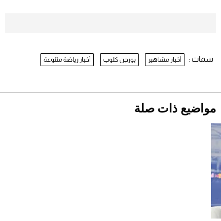
موعد صرف حساب المواطن لشهر
أغسطس 2026
2026-07-25
سمات :
أخبار مشاهير
يورجن كلوب
أخبار رياضة متنوعة
نرى المستقبل من خلال تصميماتنا.. كيف حجزت
1886 مكانها في عالم الأزياء؟
أقصر يوم في 2026 يقترب.. ماذا يحدث في
دوران الأرض؟
2026-07-25
مواضيع ذات صلة
قبل ليلة النزال.. اكتمال وزن أبطال "The
Comeback" في جدة (فيديو)
2026-07-25
"بوجاتي ميسترال" الاستثنائية للبيع في مزاد
مونتيري
2026-07-23
أغلى 10 عطور في العالم للرجال تمنحك فخامة