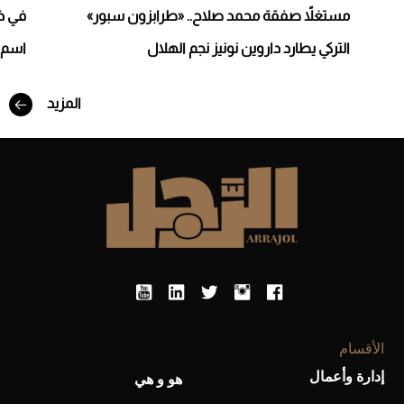
مستغلاً صفقة محمد صلاح.. «طرابزون سبور»
في ذ
التركي يطارد داروين نونيز نجم الهلال
اسم غ
المزيد
أفضل تدريج للشعر الطويل لإطلالة جريئة وعصرية
الأقسام
إدارة وأعمال
هو و هي
أحذية Mary Jane: ترف وأناقة للرجال