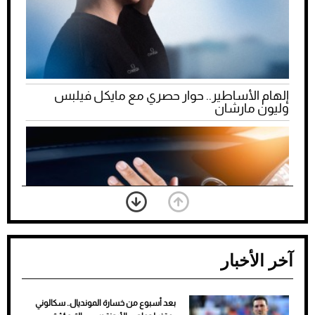
إلهام الأساطير.. حوار حصري مع مايكل فيلبس
وليون مارشان
آخر الأخبار
بعد أسبوع من خسارة المونديال.. سكالوني
ضعف تبريد مكيف السيارة عند الوقوف.. أشهر