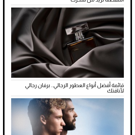
قائمة أفضل أنواع العطور الرجالي.. برفان رجالي
لأناقتك