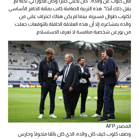
قال كلوب عن والده: "كان يحبني كثيرًا وكان فخورًا بي، لكنه لم
يقل ذلك أبدًا". هذه التربية الصامتة كانت بمثابة الحافز الأساسي
لكلوب طوال مسيرته. بينما لم يكن هناك اعتراف علني من
والده بمشاعره، إلا أن هذه العلاقة الحافلة بالتوقعات جعلت
من يورغن شخصية منافسة لا تعرف الاستسلام.
المصدر:AFP
وصف كلوب كيف كان والده، الذي كان بائعًا متجولًا وحارس