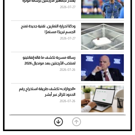
يعتذر لجماهير الأرجنتين برسالة مؤثرة
الأسباب والحلول
2026-07-27
وداعًا لحرارة التمارين.. تقنية جديدة تمنح
الجسم تبريدًا مستمرًا
2026-07-27
رسالة مسربة تكشف ما قاله إنفانتينو
لمنتخب الأرجنتين بعد مونديال 2026
2026-07-26
7 نصائح لاختيار لون البنطلون المناسب للقميص
«الجوازات» تكشف طريقة استخراج رقم
الأسود
الحدود للزائر عبر أبشر
2026-07-26
بعد 7 أشهر من تعرضه لحادث مروع.. جوشوا
يفوز على برينغا بـ"الضربة القاضية" (فيديو)
2026-07-26