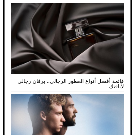
قائمة أفضل أنواع العطور الرجالي.. برفان رجالي
لأناقتك