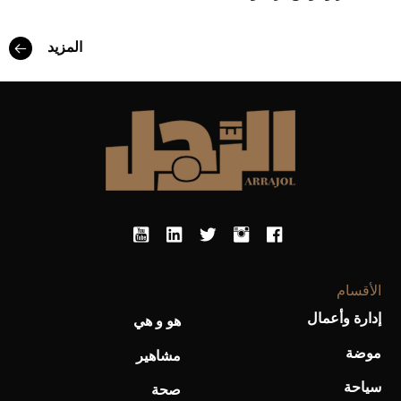
المزيد
أفضل تدريج للشعر الطويل لإطلالة جريئة وعصرية
الأقسام
إدارة وأعمال
هو و هي
موضة
مشاهير
أحذية Mary Jane: ترف وأناقة للرجال
سياحة
صحة