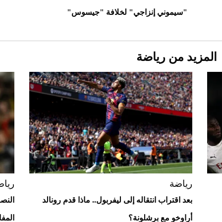
استثنائية
"سيموني إنزاجي" لخلافة "جيسوس"
المزيد من رياضة
Aston Martin Valiant: على هوى الأبطال
رياضة
رياض
بعد اقتراب انتقاله إلى ليفربول.. ماذا قدم رونالد
النصر
أراوخو مع برشلونة؟
المف