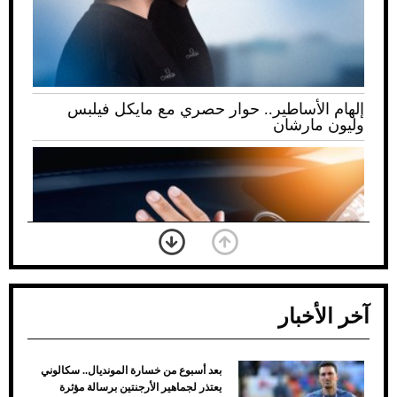
إلهام الأساطير.. حوار حصري مع مايكل فيلبس
وليون مارشان
آخر الأخبار
بعد أسبوع من خسارة المونديال.. سكالوني
ضعف تبريد مكيف السيارة عند الوقوف.. أشهر
يعتذر لجماهير الأرجنتين برسالة مؤثرة
الأسباب والحلول