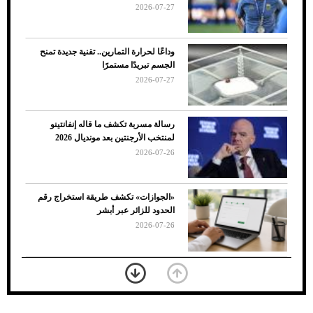
2026-07-27
وداعًا لحرارة التمارين.. تقنية جديدة تمنح
الجسم تبريدًا مستمرًا
2026-07-27
رسالة مسربة تكشف ما قاله إنفانتينو
لمنتخب الأرجنتين بعد مونديال 2026
2026-07-26
7 نصائح لاختيار لون البنطلون المناسب للقميص
«الجوازات» تكشف طريقة استخراج رقم
الأسود
الحدود للزائر عبر أبشر
2026-07-26
بعد 7 أشهر من تعرضه لحادث مروع.. جوشوا
يفوز على برينغا بـ"الضربة القاضية" (فيديو)
2026-07-26