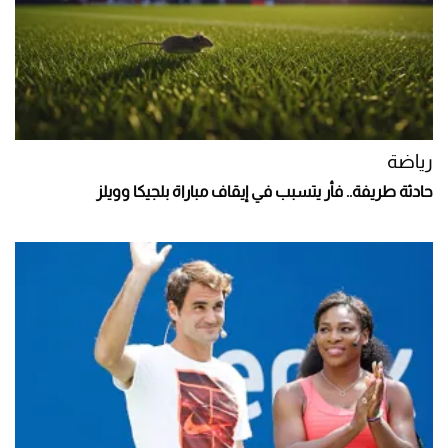
رياضة
حادثة طريفة.. فأر يتسبب في إيقاف مباراة بلجيكا وويلز