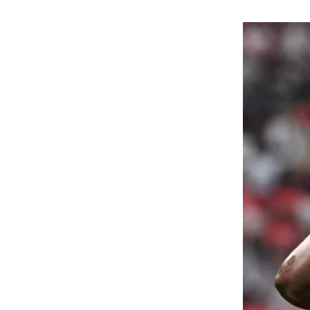
هوى الأبطال
أفضل تدريج للشعر الطويل
لإطلالة جريئة وعصرية
أحذية Mary Jane: ترف وأناقة
للرجال