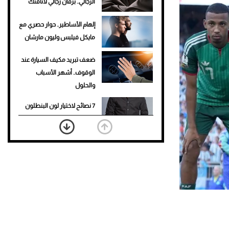
الرجالي.. برفان رجالي لأناقتك
إلهام الأساطير.. حوار حصري مع
مايكل فيلبس وليون مارشان
ضعف تبريد مكيف السيارة عند
الوقوف.. أشهر الأسباب
والحلول
7 نصائح لاختيار لون البنطلون
المناسب للقميص الأسود
نرى المستقبل من خلال
تصميماتنا.. كيف حجزت 1886
مكانها في عالم الأزياء؟
أغلى 10 عطور في العالم للرجال
تمنحك فخامة استثنائية
Aston Martin Valiant: على