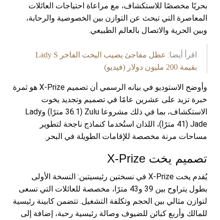
بحريًا مخصصًا للاستكشاف، مع مراعاة احتياجات العائلات
المعاصرة التي تبحث عن التوازن بين الخصوصية والرحابة،
وبين الحرية والاتصال بالعالم الطبيعي.
اقرأ أيضا:
عطل مفاجئ يصيب اليخت الفاخر Lady S
بقيمة 200 مليون دولار (فيديو)
وأوضح الاستوديو في بيانه الرسمي أن تصميم X-Prize هو ثمرة
خبرة تزيد على عشرين عامًا في تصميم وتجديد يخوت
الاستكشاف، بما في ذلك مشروعا Zulu (36.1 مترًا) وLady
Jade (41 مترًا)، اللذان استُخدما كنماذج ناجحة لتطوير
مساحات مرنة مخصصة للإقامات الطويلة في البحر.
تصميم يخت X-Prize
يُقدم يخت X-Prize في نسختين رئيسيتين: النسخة الأولى
بطول يتراوح بين 39 و43 مترًا، مخصصة للعائلات التي تسعى
لتوازن مثالي بين الحجم وتكلفة التشغيل. تتضمن كابينة رئيسية
للمالك وأربع كبائن للضيوف وصالة رئيسية رحبة، إضافة إلى