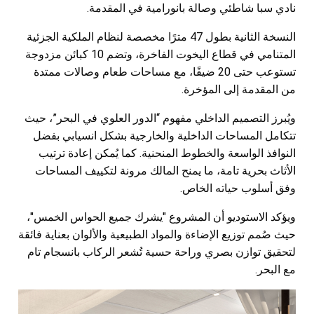
نادي سبا شاطئي وصالة بانورامية في المقدمة.
النسخة الثانية بطول 47 مترًا مخصصة لنظام الملكية الجزئية
المتنامي في قطاع اليخوت الفاخرة، وتضم 10 كبائن مزدوجة
تستوعب حتى 20 ضيفًا، مع مساحات طعام وصالات ممتدة
من المقدمة إلى المؤخرة.
ويُبرز التصميم الداخلي مفهوم “الدور العلوي في البحر”، حيث
تتكامل المساحات الداخلية والخارجية بشكل انسيابي بفضل
النوافذ الواسعة والخطوط المنحنية. كما يُمكن إعادة ترتيب
الأثاث بحرية تامة، ما يمنح المالك مرونة لتكييف المساحات
وفق أسلوب حياته الخاص.
ويؤكد الاستوديو أن المشروع "يشرك جميع الحواس الخمس"،
حيث صُمم توزيع الإضاءة والمواد الطبيعية والألوان بعناية فائقة
لتحقيق توازن بصري وراحة حسية تُشعر الركاب بانسجام تام
مع البحر.