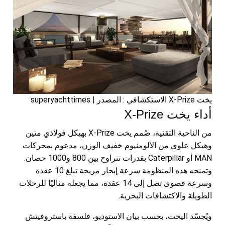
يخت X-Prize الاستكشافي : المصدر | superyachttimes
أداء يخت X-Prize
من الناحية التقنية، صُمم يخت X-Prize بهيكل فولاذي متين
وهيكل علوي من الألومنيوم خفيف الوزن، مدعوم بمحركات
MAN أو Caterpillar بقدرات تتراوح بين 800 و1000 حصان.
وتمنحه هذه المنظومة سرعة إبحار مريحة تبلغ 10 عقدة
وسرعة قصوى تصل إلى 14 عقدة، مما يجعله مثاليًا للرحلات
الطويلة والاكتشافات البحرية.
ويُجسّد اليخت، بحسب بيان الاستوديو، فلسفة باستروفيتش