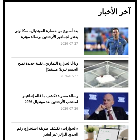
آخر الأخبار
بعد أسبوع من خسارة المونديال.. سكالوني
ضعف تبريد مكيف السيارة عند الوقوف.. أشهر
يعتذر لجماهير الأرجنتين برسالة مؤثرة
الأسباب والحلول
2026-07-27
وداعًا لحرارة التمارين.. تقنية جديدة تمنح
الجسم تبريدًا مستمرًا
2026-07-27
رسالة مسربة تكشف ما قاله إنفانتينو
لمنتخب الأرجنتين بعد مونديال 2026
2026-07-26
7 نصائح لاختيار لون البنطلون المناسب للقميص
«الجوازات» تكشف طريقة استخراج رقم
الأسود
الحدود للزائر عبر أبشر