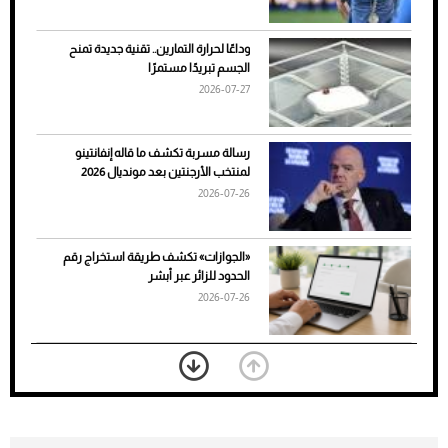
وداعًا لحرارة التمارين.. تقنية جديدة تمنح
الجسم تبريدًا مستمرًا
2026-07-27
رسالة مسربة تكشف ما قاله إنفانتينو
لمنتخب الأرجنتين بعد مونديال 2026
2026-07-26
7 نصائح لاختيار لون البنطلون المناسب للقميص
«الجوازات» تكشف طريقة استخراج رقم
الأسود
الحدود للزائر عبر أبشر
2026-07-26
بعد 7 أشهر من تعرضه لحادث مروع.. جوشوا
يفوز على برينغا بـ"الضربة القاضية" (فيديو)
2026-07-26