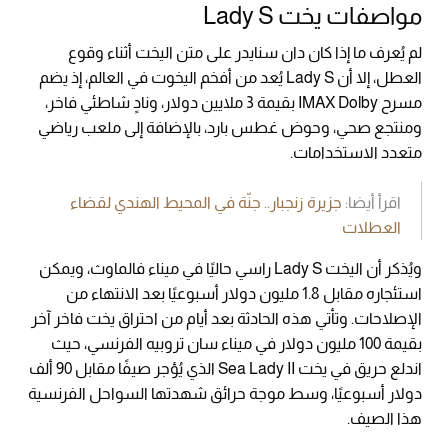
مواصفات يخت Lady S
لم يُعرف ما إذا كان دان سنايدر على متن اليخت أثناء وقوع
العطل، إلا أن Lady S يُعد من أفخم اليخوت في العالم، إذ يضم
مسرح IMAX Dolby بقيمة 3 ملايين دولار، ونادٍ شاطئي فاخر،
ومنتجع صحي، وحوض غطس بارد، بالإضافة إلى ملعب رياضي
متعدد الاستخدامات.
اقرأ أيضا:
جزيرة زنجبار.. جنّة في المحيط الهندي لقضاء
العطلات
ويُذكر أن اليخت Lady S راسي حاليًا في ميناء فالماوث، ويمكن
استئجاره مقابل 1.8 مليون دولار أسبوعيًا بعد الانتهاء من
الإصلاحات. وتأتي هذه الحادثة بعد أيام من احتراق يخت فاخر آخر
بقيمة 100 مليون دولار في ميناء سان تروبيه الفرنسي، حيث
اندلع حريق في يخت Sea Lady II الذي يُؤجر صيفًا مقابل 90 ألف
دولار أسبوعيًا، وسط موجة حرائق شهدتها السواحل الفرنسية
هذا الصيف.