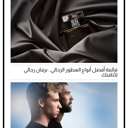
قائمة أفضل أنواع العطور الرجالي.. برفان رجالي
لأناقتك