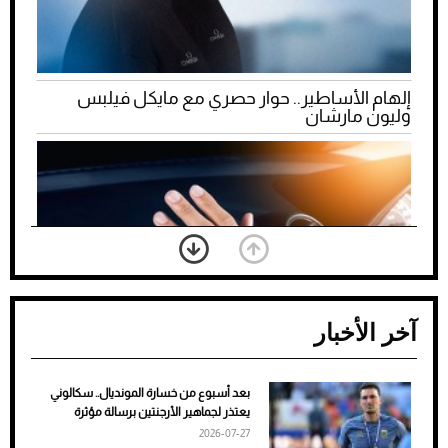
إلهام الأساطير.. حوار حصري مع مايكل فيلبس
وليون مارشان
آخر الأخبار
بعد أسبوع من خسارة المونديال.. سكالوني
ضعف تبريد مكيف السيارة عند الوقوف.. أشهر
يعتذر لجماهير الأرجنتين برسالة مؤثرة
الأسباب والحلول
2026-07-27