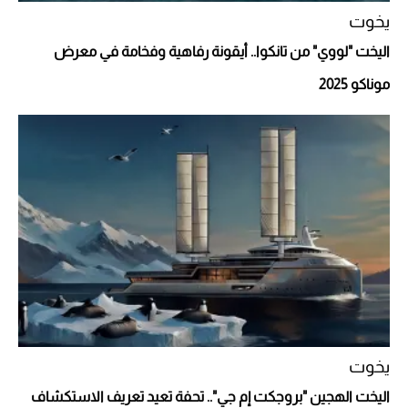
يخوت
اليخت "لووي" من تانكوا.. أيقونة رفاهية وفخامة في معرض
موناكو 2025
أفضل تدريج للشعر الطويل لإطلالة جريئة وعصرية
أحذية Mary Jane: ترف وأناقة للرجال
يخوت
اليخت الهجين "بروجكت إم جي".. تحفة تعيد تعريف الاستكشاف