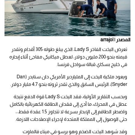
المصدر | arrajol
تعرض اليخت الفاخر Lady S، الذي يبلغ طوله 305 أقدام وتقدر
قيمته بنحو 200 مليون دولار، لعطل ميكانيكي مفاجئ أثناء إبحاره
في خليج بسكاي قبالة سواحل فرنسا.
ويعود ملكية اليخت إلى الملياردير الأمريكي دان سنايدر (Dan
Snyder)، الرئيس السابق والذي تقدر ثروته بنحو 4.7 مليار دولار.
وبحسب التقارير الأولية، فقد اليخت Lady S قوة الدفع نتيجة
عطل في المحرك، ما أدى إلى فقدان الطاقة الكهربائية بالكامل
واضطر الطاقم إلى الإبحار بسرعة لا تتجاوز 1.5 عقدة فقط، ،
حتى الوصول إلى المملكة المتحدة لإجراء الإصلاحات اللازمة.
وقد شوهد اليخت الضخم وهو يرسو في ميناء فالماوث